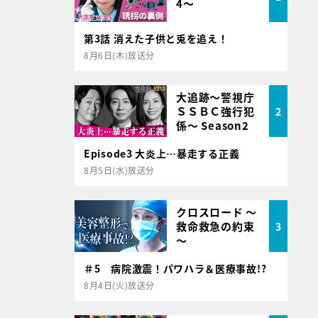
4～
第3話 消えた子供と兎を追え！
8月6日(木)放送分
大追跡～警視庁
ＳＳＢＣ強行犯
2
係～ Season2
Episode3 大炎上…暴走する正義
8月5日(水)放送分
クロスロード ～
救命救急の約束
3
～
＃5 病院激震！パワハラ＆医療事故!?
8月4日(火)放送分