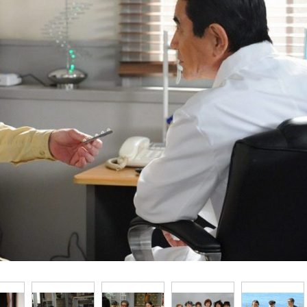
『アイ＝ラブ！げーみん
E齋藤樹愛羅＆佐々木舞
ビュー