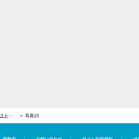
早くも大人気『やすらぎの郷』、第1週ストーリーおさらい
写真10
レ朝動画
お問い合わせ
サイト利用規約
プ