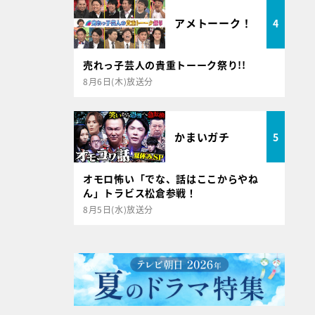
アメトーーク！
4
売れっ子芸人の貴重トーーク祭り!!
8月6日(木)放送分
かまいガチ
5
オモロ怖い「でな、話はここからやね
ん」トラビス松倉参戦！
8月5日(水)放送分