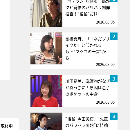
“ベテラン”船越英一郎が
クビ覚悟のパワハラ謝罪
拒否！“後輩”だけ…
2026.08.05
2
高橋真麻、「コネだブサ
イクだ」と叩かれる
も…“マツコの一言”か
ら…
2026.08.05
3
川田裕美、洗濯物がなぜ
か真っ赤に！原因は息子
のポケットの中身…
2026.08.05
4
“後輩”今田美桜、“先輩
のパワハラ問題”に持論
の取材中