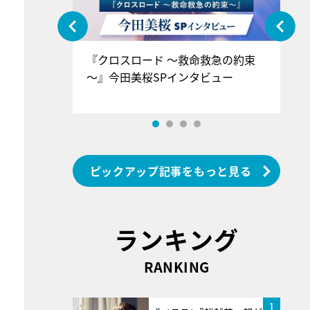
ぐ』＝LOV
『クロスロード ～救命救急の約束
『
香SPインタ
～』今田美桜SPインタビュー
ロ
ン
ピックアップ記事をもっと見る
ランキング
RANKING
1