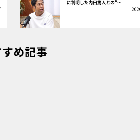
に判明した内田篤人との“…
7
202
すすめ記事