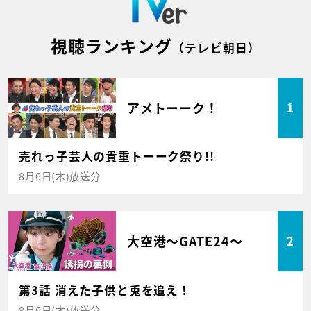
視聴ランキング
（テレビ朝日）
アメトーーク！
1
売れっ子芸人の貴重トーーク祭り!!
8月6日(木)放送分
大空港～GATE24～
2
第3話 消えた子供と兎を追え！
8月6日(木)放送分