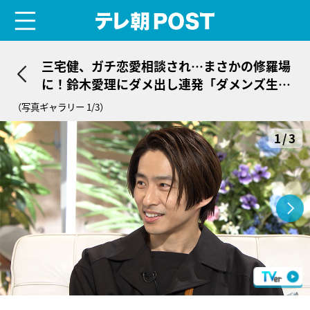
menu
テレ朝POST
三宅健、ガチ恋愛相談され…まさかの修羅場
に！鈴木愛理にダメ出し連発「ダメンズ生産
機」
（写真ギャラリー 1/3）
1/3