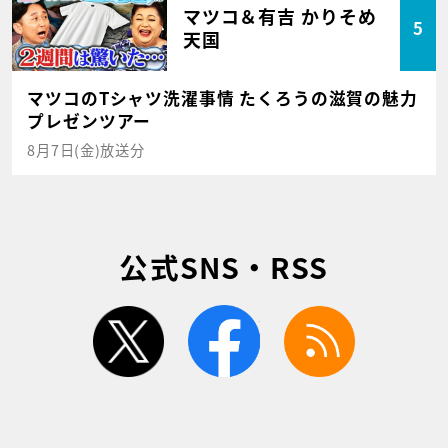
マツコ＆有吉 かりそめ
5
天国
マツコのTシャツ洗濯事情 たくろうの滋賀の魅力
プレゼンツアー
8月7日(金)放送分
公式SNS・RSS
twitter
facebook
rss