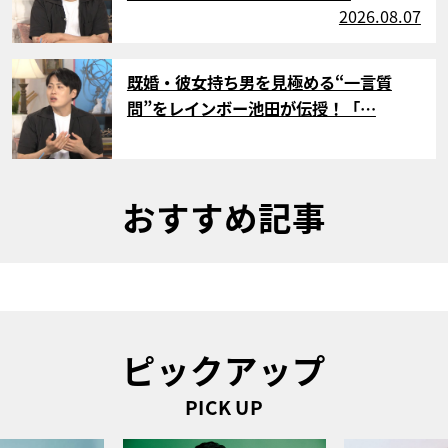
2026.08.07
サムネイル
既婚・彼女持ち男を見極める“一言質
問”をレインボー池田が伝授！「…
おすすめ記事
ピックアップ
PICK UP