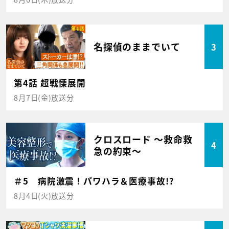
名探偵のままでいて
3
第4話 超戦慄展開
8月7日(金)放送分
クロスロード ～救命救
4
急の約束～
＃5 病院激震！パワハラ＆医療事故!?
8月4日(火)放送分