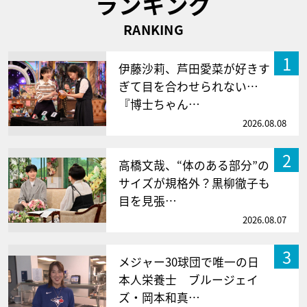
ランキング
RANKING
1
伊藤沙莉、芦田愛菜が好きす
ぎて目を合わせられない…
『博士ちゃん…
2026.08.08
2
高橋文哉、“体のある部分”の
サイズが規格外？黒柳徹子も
目を見張…
2026.08.07
3
メジャー30球団で唯一の日
本人栄養士 ブルージェイ
ズ・岡本和真…