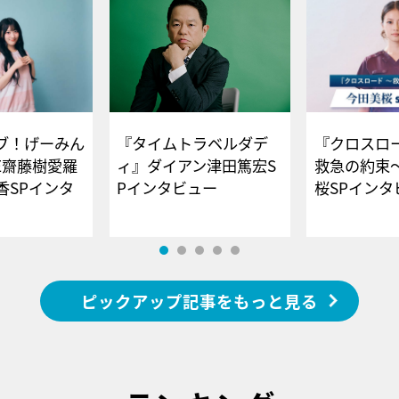
ブ！げーみん
『タイムトラベルダデ
『クロスロー
E齋藤樹愛羅
ィ』ダイアン津田篤宏S
救急の約束
香SPインタ
Pインタビュー
桜SPイ
ピックアップ記事をもっと見る