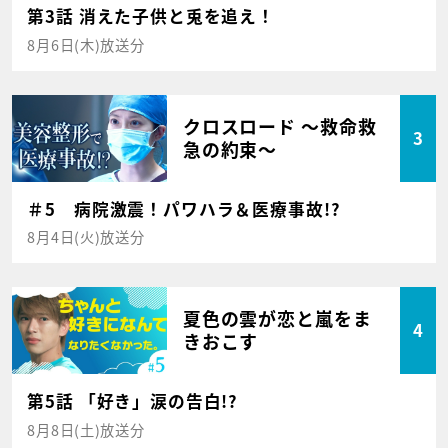
第3話 消えた子供と兎を追え！
8月6日(木)放送分
クロスロード ～救命救
3
急の約束～
＃5 病院激震！パワハラ＆医療事故!?
8月4日(火)放送分
夏色の雲が恋と嵐をま
4
きおこす
第5話 「好き」涙の告白!?
8月8日(土)放送分