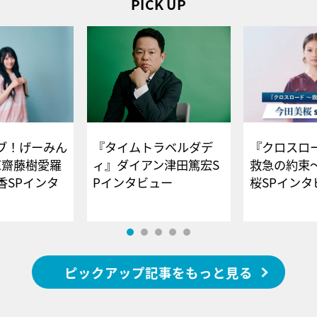
PICK UP
ブ！げーみん
『タイムトラベルダデ
『クロスロー
E齋藤樹愛羅
ィ』ダイアン津田篤宏S
救急の約束
香SPインタ
Pインタビュー
桜SPイ
ピックアップ記事をもっと見る