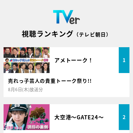
視聴ランキング
（テレビ朝日）
アメトーーク！
1
売れっ子芸人の貴重トーーク祭り!!
8月6日(木)放送分
大空港～GATE24～
2