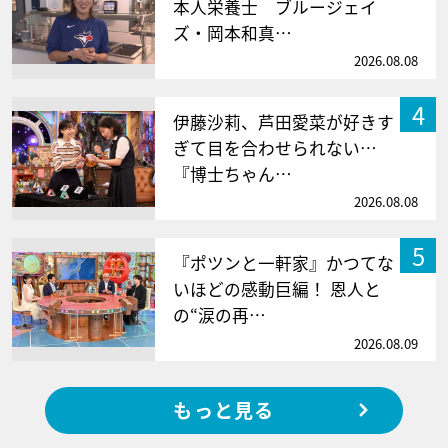
本人栄養士 ブルージェイ
ズ・岡本和真…
2026.08.08
4
伊藤沙莉、芦田愛菜が好きす
ぎて目を合わせられない…
『博士ちゃん…
2026.08.08
5
『ポツンと一軒家』かつてな
いほどの感動巨編！ 恩人と
の“涙の再…
2026.08.09
もっと見る