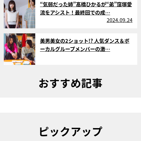
“気弱だった姉”髙橋ひかるが“弟”窪塚愛
流をアシスト！最終回での成…
2024.09.24
サムネイル
美男美女の2ショット!? 人気ダンス＆ボ
ーカルグループメンバーの激…
おすすめ記事
ピックアップ