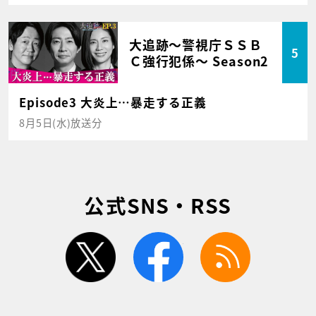
大追跡～警視庁ＳＳＢ
5
Ｃ強行犯係～ Season2
Episode3 大炎上…暴走する正義
8月5日(水)放送分
公式SNS・RSS
twitter
facebook
rss