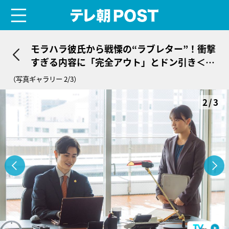
menu
テレ朝POST
モラハラ彼氏から戦慄の“ラブレター”！衝撃
すぎる内容に「完全アウト」とドン引き＜顔
に泥を塗る＞
（写真ギャラリー 2/3）
2/3