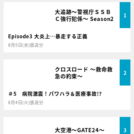
大追跡～警視庁ＳＳＢ
1
Ｃ強行犯係～ Season2
Episode3 大炎上…暴走する正義
8月5日(水)放送分
クロスロード ～救命救
2
急の約束～
＃5 病院激震！パワハラ＆医療事故!?
8月4日(火)放送分
大空港～GATE24～
3