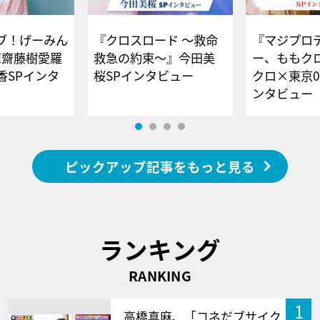
ブ！げーみん
『クロスロード ～救命
『マジプロ
E齋藤樹愛羅
救急の約束～』今田美
ー、ももク
香SPインタ
桜SPインタビュー
クロ×東京0
ンタビュー
ピックアップ記事をもっと見る
ランキング
RANKING
1
高橋真麻、「コネだブサイク