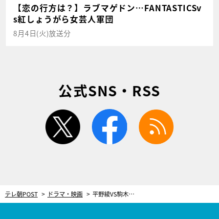
【恋の行方は？】ラブマゲドン…FANTASTICSv
s紅しょうがら女芸人軍団
8月4日(火)放送分
公式SNS・RSS
twitter
facebook
rss
テレ朝POST
ドラマ・映画
平野綾VS駒木根葵汰、ガチのぶつかり合い！“早口ケンカ”に圧倒される＜伝説の頭 翔＞