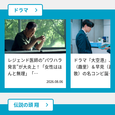
ドラマ
レジェンド医師の“パワハラ
ドラマ『大空港』、
発言”が大炎上！「女性はほ
（趣里）＆早見（眞
んと無理」「…
敦）の名コンビ誕…
2026.08.06
2
伝説の頭 翔