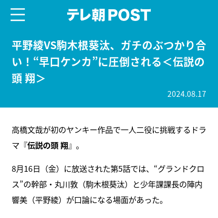
menu
テレ朝POST
平野綾VS駒木根葵汰、ガチのぶつかり合
い！“早口ケンカ”に圧倒される＜伝説の
頭 翔＞
2024.08.17
高橋文哉が初のヤンキー作品で一人二役に挑戦するドラ
マ『
伝説の頭 翔
』。
8月16日（金）に放送された第5話では、“グランドクロ
ス”の幹部・丸川敦（駒木根葵汰）と少年課課長の陣内
響美（平野綾）が口論になる場面があった。