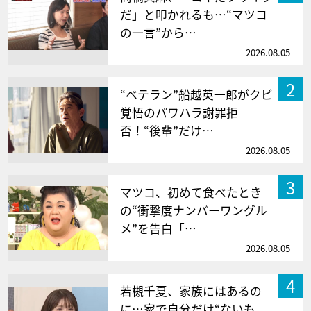
だ」と叩かれるも…“マツコ
の一言”から…
2026.08.05
2
“ベテラン”船越英一郎がクビ
覚悟のパワハラ謝罪拒
否！“後輩”だけ…
2026.08.05
3
マツコ、初めて食べたとき
の“衝撃度ナンバーワングル
メ”を告白「…
2026.08.05
4
若槻千夏、家族にはあるの
に…家で自分だけ“ないも