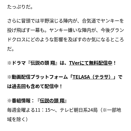
たっぷりだ。
さらに冒頭では平野演じる陣内が、合気道でヤンキーを
投げ飛ばす一幕も。ヤンキー嫌いな陣内が、今後グラン
ドクロスにどのような影響を及ぼすのか気になるところ
だ。
※ドラマ『伝説の頭 翔』は、
TVerにて無料配信中
！
※動画配信プラットフォーム「
TELASA（テラサ）
」で
は過去回も含めて配信中！
※番組情報：『
伝説の頭 翔
』
毎週金曜よる11：15～、テレビ朝日系24局（※一部地
域を除く）