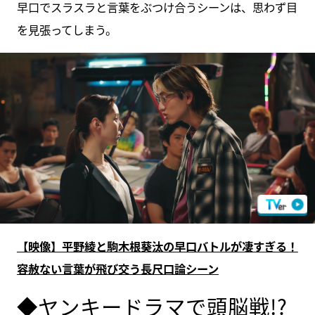
早口でスラスラと言葉をぶつけ合うシーンは、思わず目
を見張ってしまう。
【映像】平野綾と駒木根葵汰の早口バトルが凄すぎる！
容赦ない言葉が飛び交う長尺口論シーン
◆ヤンキードラマで頭脳戦!?