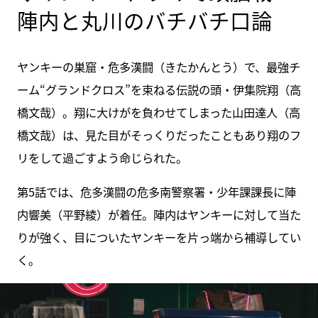
陣内と丸川のバチバチ口論
ヤンキーの巣窟・危多漢闘（きたかんとう）で、最強チ
ーム“グランドクロス”を束ねる伝説の頭・伊集院翔（高
橋文哉）。翔に大けがを負わせてしまった山田達人（高
橋文哉）は、見た目がそっくりだったこともあり翔のフ
リをして過ごすよう命じられた。
第5話では、危多漢闘の危多南警察署・少年課課長に陣
内響美（平野綾）が着任。陣内はヤンキーに対して当た
りが強く、目についたヤンキーを片っ端から補導してい
く。