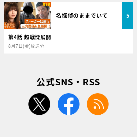
名探偵のままでいて
5
第4話 超戦慄展開
8月7日(金)放送分
公式SNS・RSS
twitter
facebook
rss