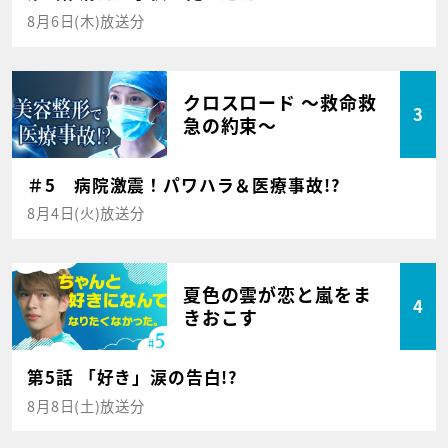
8月6日(木)放送分
クロスロード ～救命救
3
急の約束～
＃5 病院激震！パワハラ＆医療事故!?
8月4日(火)放送分
夏色の雲が恋と嵐をま
4
きおこす
第5話 「好き」涙の告白!?
8月8日(土)放送分