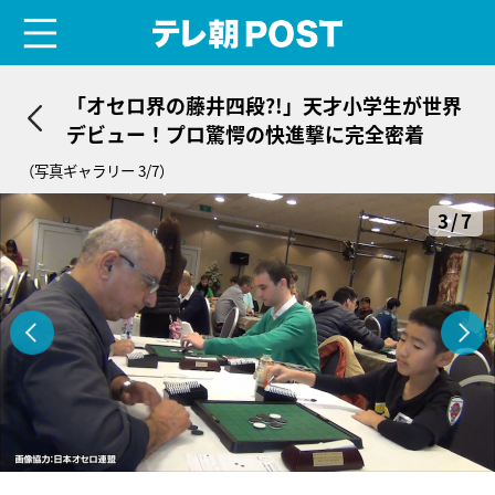
menu
テレ朝POST
「オセロ界の藤井四段?!」天才小学生が世界
デビュー！プロ驚愕の快進撃に完全密着
（写真ギャラリー 3/7）
3/7