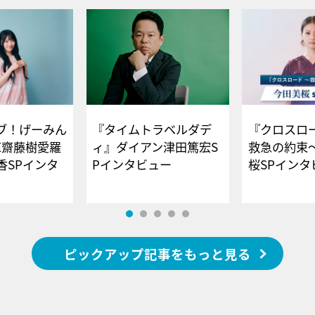
ブ！げーみん
『タイムトラベルダデ
『クロスロー
E齋藤樹愛羅
ィ』ダイアン津田篤宏S
救急の約束
香SPインタ
Pインタビュー
桜SPイ
ピックアップ記事をもっと見る