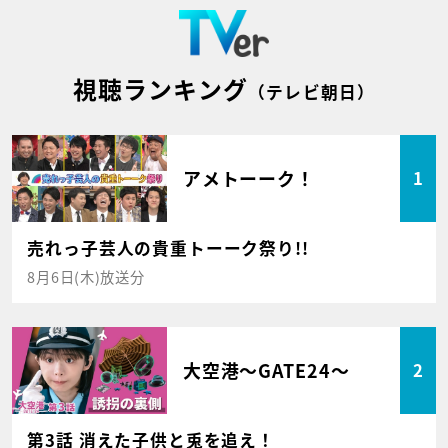
視聴ランキング
（テレビ朝日）
アメトーーク！
1
売れっ子芸人の貴重トーーク祭り!!
8月6日(木)放送分
大空港～GATE24～
2
第3話 消えた子供と兎を追え！