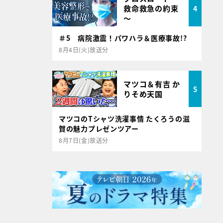
救命救急の約束
4
～
＃5 病院激震！パワハラ＆医療事故!?
8月4日(火)放送分
マツコ＆有吉 か
5
りそめ天国
マツコのTシャツ洗濯事情 たくろうの滋
賀の魅力プレゼンツアー
8月7日(金)放送分