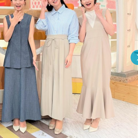
『アイ＝ラブ！げーみん
E齋藤樹愛羅＆佐々木舞
ビュー