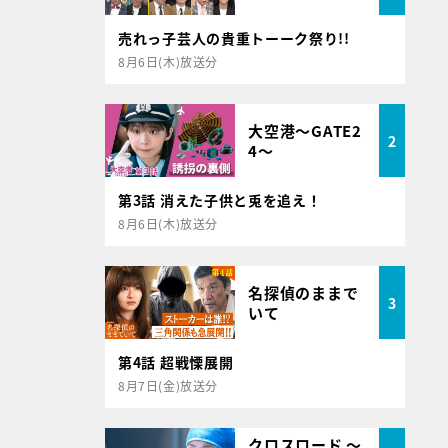
売れっ子芸人の貴重トーーク祭り!!
8月6日(木)放送分
大空港～GATE2
2
4～
第3話 消えた子供と兎を追え！
8月6日(木)放送分
名探偵のままで
3
いて
第4話 超戦慄展開
8月7日(金)放送分
クロスロード ～