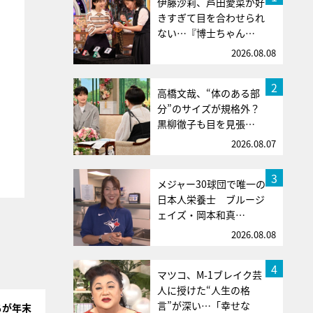
伊藤沙莉、芦田愛菜が好
きすぎて目を合わせられ
ない…『博士ちゃん…
2026.08.08
2
高橋文哉、“体のある部
分”のサイズが規格外？
黒柳徹子も目を見張…
2026.08.07
3
メジャー30球団で唯一の
日本人栄養士 ブルージ
ェイズ・岡本和真…
2026.08.08
4
マツコ、M-1ブレイク芸
人に授けた“人生の格
言”が深い…「幸せな
ちが年末