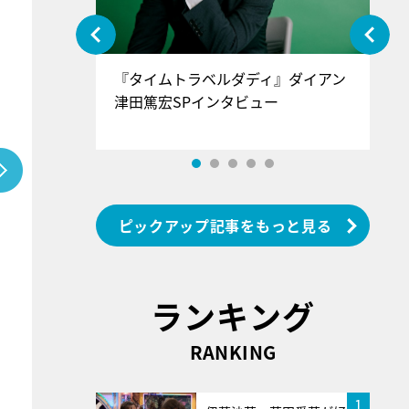
ぐ』＝LOV
『タイムトラベルダディ』ダイアン
『
香SPインタ
津田篤宏SPインタビュー
～
ピックアップ記事をもっと見る
ランキング
RANKING
1