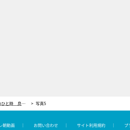
紀真耶アナ、家族と過ごした夏のひと時 息子は本物のヒーローに「大興奮でした」
写真5
レ朝動画
お問い合わせ
サイト利用規約
プ