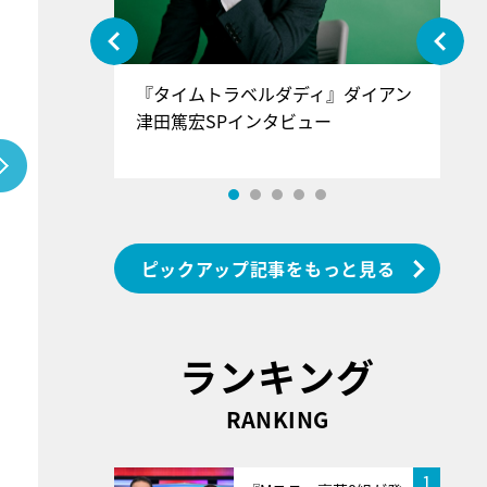
ぐ』＝LOV
『タイムトラベルダディ』ダイアン
『
香SPインタ
津田篤宏SPインタビュー
～
ピックアップ記事をもっと見る
ランキング
RANKING
1