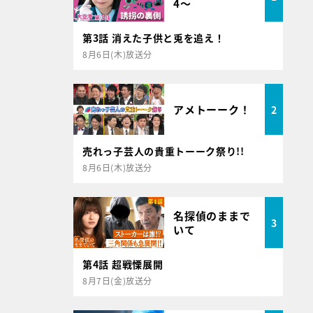
4～
第3話 消えた子供と兎を追え！
8月6日(木)放送分
アメトーーク！
2
売れっ子芸人の貴重トーーク祭り!!
8月6日(木)放送分
名探偵のままで
3
いて
第4話 超戦慄展開
8月7日(金)放送分