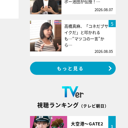
ボー池田が伝授！…
2026.08.07
5
高橋真麻、「コネだブサ
イクだ」と叩かれる
も…“マツコの一言”か
ら…
2026.08.05
もっと見る
視聴ランキング
（テレビ朝日）
大空港～GATE2
1