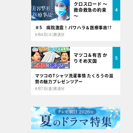
クロスロード ～
救命救急の約束
4
～
＃5 病院激震！パワハラ＆医療事故!?
8月4日(火)放送分
マツコ＆有吉 か
5
りそめ天国
マツコのTシャツ洗濯事情 たくろうの滋
賀の魅力プレゼンツアー
8月7日(金)放送分