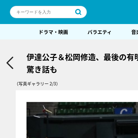
ドラマ・映画
バラエティ
音
伊達公子＆松岡修造、最後の有
驚き話も
（写真ギャラリー 2/3）