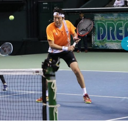
『アイ＝ラブ！げーみん
E齋藤樹愛羅＆佐々木舞
ビュー