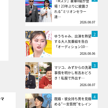
『Mステ』豪華8組が登
場！23年ぶりに披露さ
れる“ミリオンセラー
達…
2026.08.07
2
ゆうちゃみ、出演を熱望
する大人気番組を告白
「オーディション10…
2026.08.06
3
マツコ、みずからの洗濯
事情を明かし有吉おどろ
き！私服で外出す…
2026.08.07
4
既婚・彼女持ち男を見極
ーマ
める“一言質問”をレイン