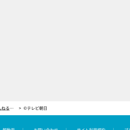
伊達公子＆松岡修造、最後の有明でとんねるずと対決！伝説の「グラフ戦」の驚き話も
©テレビ朝日
レ朝動画
お問い合わせ
サイト利用規約
プ