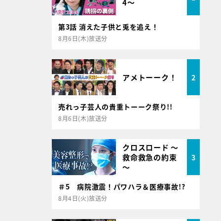
4～
第3話 消えた子供と兎を追え！
8月6日(木)放送分
アメトーーク！
2
売れっ子芸人の貴重トーーク祭り!!
8月6日(木)放送分
クロスロード ～
救命救急の約束
3
～
＃5 病院激震！パワハラ＆医療事故!?
8月4日(火)放送分