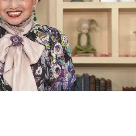
『アイ＝ラブ！げーみん
E齋藤樹愛羅＆佐々木舞
ビュー