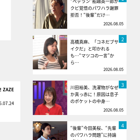
“ベテラン”船越英一郎が
クビ覚悟のパワハラ謝罪
拒否！“後輩”だけ…
2026.08.05
2
高橋真麻、「コネだブサ
イクだ」と叩かれる
も…“マツコの一言”か
ら…
2026.08.05
3
川田裕美、洗濯物がなぜ
ZAZE
か真っ赤に！原因は息子
のポケットの中身…
6.07.24
2026.08.05
4
“後輩”今田美桜、“先輩
のパワハラ問題”に持論