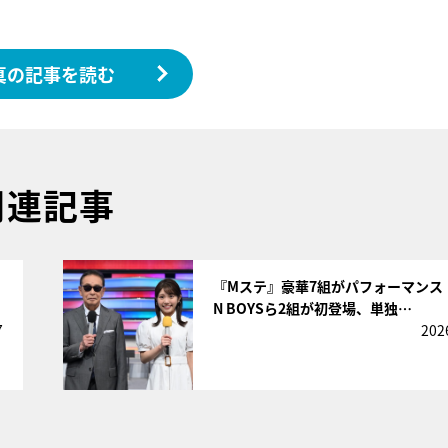
真の記事を読む
関連記事
サムネイル
『Mステ』豪華7組がパフォーマンス！
N BOYSら2組が初登場、単独…
7
202