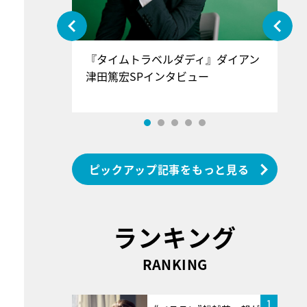
ぐ』＝LOV
『タイムトラベルダディ』ダイアン
『
香SPインタ
津田篤宏SPインタビュー
～
ピックアップ記事をもっと見る
ランキング
RANKING
1