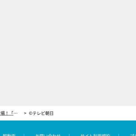
黒柳徹子が『Mステ』のスタジオ初登場！「タモリさんに会えるのも楽しみ」
©テレビ朝日
レ朝動画
お問い合わせ
サイト利用規約
プ