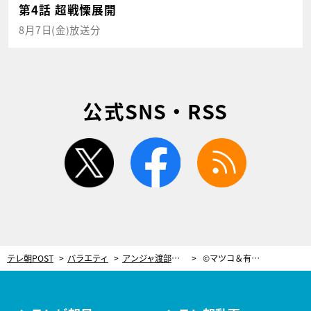
第4話 超戦慄展開
8月7日(金)放送分
公式SNS・RSS
twitter
facebook
rss
テレ朝POST
バラエティ
アンジャ渡部が「盤石の布陣」と自信！“最高の1人前寿司”にマツコ＆有吉悶絶
©マツコ＆有吉 かりそめ天国