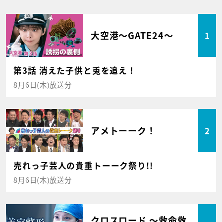
大空港～GATE24～
1
第3話 消えた子供と兎を追え！
8月6日(木)放送分
アメトーーク！
2
売れっ子芸人の貴重トーーク祭り!!
8月6日(木)放送分
クロスロード ～救命救