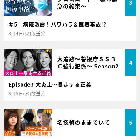
3
急の約束～
＃5 病院激震！パワハラ＆医療事故!?
8月4日(火)放送分
大追跡～警視庁ＳＳＢ
4
Ｃ強行犯係～ Season2
Episode3 大炎上…暴走する正義
8月5日(水)放送分
名探偵のままでいて
5