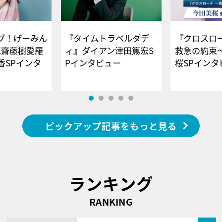
ブ！げーみん
『タイムトラベルダデ
『クロスロー
E齋藤樹愛羅
ィ』ダイアン津田篤宏S
救急の約束
香SPインタ
Pインタビュー
桜SPイ
ピックアップ記事をもっと見る
ランキング
RANKING