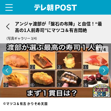
menu
テレ朝POST
アンジャ渡部が「盤石の布陣」と自信！“最
高の1人前寿司”にマツコ＆有吉悶絶
（写真ギャラリー 3/4）
3/4
©マツコ＆有吉 かりそめ天国