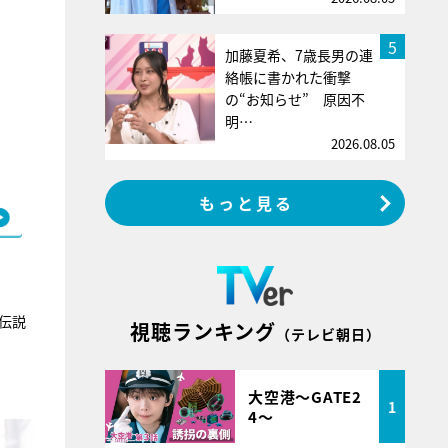
5
加藤夏希、7歳長男の連
絡帳に書かれた衝撃
の“お知らせ” 原因不
明…
2026.08.05
もっと見る
伝説
視聴ランキング
（テレビ朝日）
大空港～GATE2
1
4～