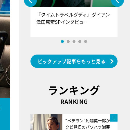
ぐ』＝LOV
『タイムトラベルダディ』ダイアン
『
香SPインタ
津田篤宏SPインタビュー
～
ピックアップ記事をもっと見る
ランキング
RANKING
姿
1
“ベテラン”船越英一郎が
クビ覚悟のパワハラ謝罪