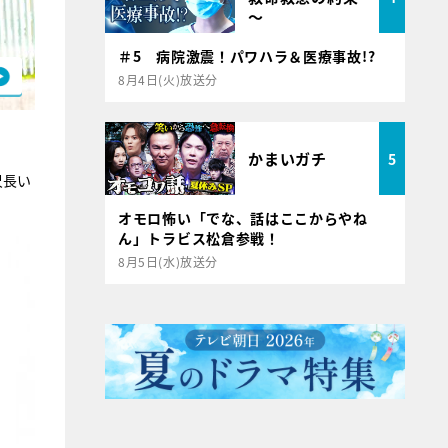
～
＃5 病院激震！パワハラ＆医療事故!?
8月4日(火)放送分
かまいガチ
5
尺長い
オモロ怖い「でな、話はここからやね
ん」トラビス松倉参戦！
8月5日(水)放送分