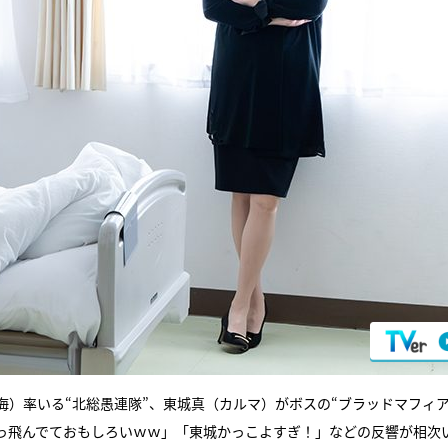
）率いる“北総愚連隊”、東城真（カルマ）がボスの“ブラッドマフィア
っ飛んでておもしろいｗｗ」「東城かっこよすぎ！」などの反響が相次