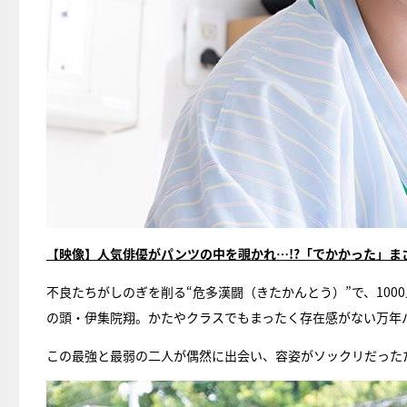
【映像】人気俳優がパンツの中を覗かれ…!?「でかかった」ま
不良たちがしのぎを削る“危多漢闘（きたかんとう）”で、100
の頭・伊集院翔。かたやクラスでもまったく存在感がない万年
この最強と最弱の二人が偶然に出会い、容姿がソックリだった