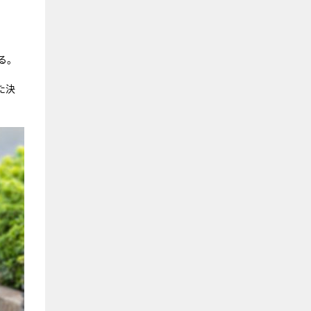
る。
た決