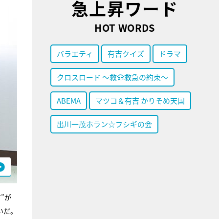
急上昇ワード
HOT WORDS
バラエティ
有吉クイズ
ドラマ
クロスロード ～救命救急の約束～
ABEMA
マツコ＆有吉 かりそめ天国
出川一茂ホラン☆フシギの会
”が
いだ。