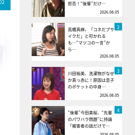
02
拒否！“後輩”だけ…
2026.08.05
2
高橋真麻、「コネだブサ
イクだ」と叩かれる
も…“マツコの一言”か
ら…
2026.08.05
3
川田裕美、洗濯物がなぜ
か真っ赤に！原因は息子
のポケットの中身…
2026.08.05
4
“後輩”今田美桜、“先輩
のパワハラ問題”に持論
「被害者の話だけで…
2026.08.05