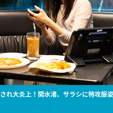
『アイ＝ラブ！げーみん
E齋藤樹愛羅＆佐々木舞
ビュー
露され大炎上！関水渚、サラシに特攻服