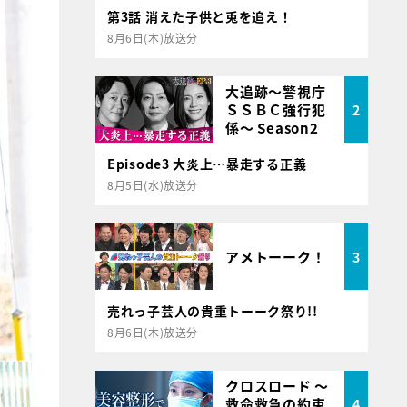
第3話 消えた子供と兎を追え！
8月6日(木)放送分
大追跡～警視庁
ＳＳＢＣ強行犯
2
係～ Season2
Episode3 大炎上…暴走する正義
8月5日(水)放送分
アメトーーク！
3
売れっ子芸人の貴重トーーク祭り!!
8月6日(木)放送分
クロスロード ～
救命救急の約束
4