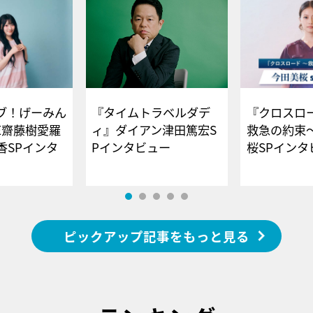
ブ！げーみん
『タイムトラベルダデ
『クロスロー
E齋藤樹愛羅
ィ』ダイアン津田篤宏S
救急の約束
香SPインタ
Pインタビュー
桜SPイ
ピックアップ記事をもっと見る