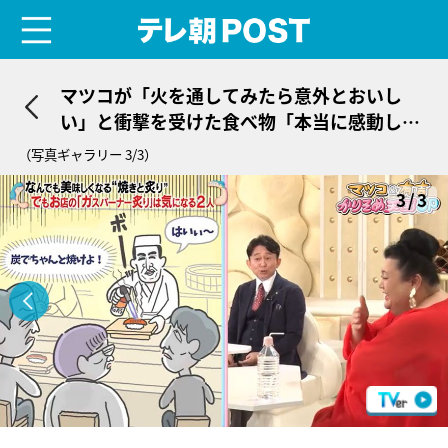
menu
テレ朝POST
マツコが「火を通してみたら意外とおいし
い」と衝撃を受けた食べ物「本当に感動し
た」
（写真ギャラリー 3/3）
3/3