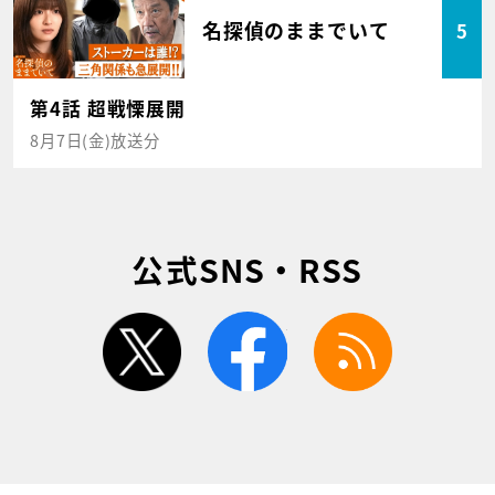
名探偵のままでいて
5
第4話 超戦慄展開
8月7日(金)放送分
公式SNS・RSS
twitter
facebook
rss