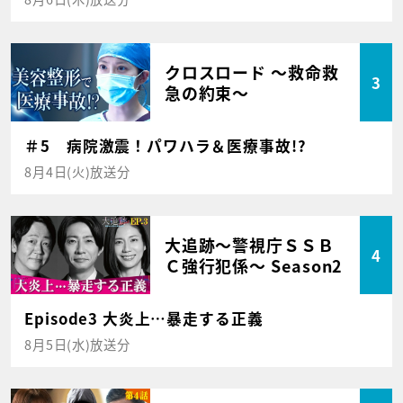
クロスロード ～救命救
3
急の約束～
＃5 病院激震！パワハラ＆医療事故!?
8月4日(火)放送分
大追跡～警視庁ＳＳＢ
4
Ｃ強行犯係～ Season2
Episode3 大炎上…暴走する正義
8月5日(水)放送分