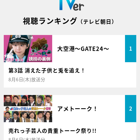
視聴ランキング
（テレビ朝日）
大空港～GATE24～
1
第3話 消えた子供と兎を追え！
8月6日(木)放送分
アメトーーク！
2
売れっ子芸人の貴重トーーク祭り!!
8月6日(木)放送分