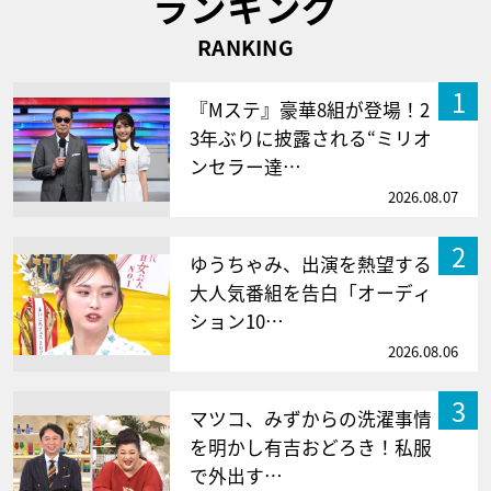
ランキング
RANKING
1
『Mステ』豪華8組が登場！2
3年ぶりに披露される“ミリオ
ンセラー達…
2026.08.07
2
ゆうちゃみ、出演を熱望する
大人気番組を告白「オーディ
ション10…
2026.08.06
3
マツコ、みずからの洗濯事情
を明かし有吉おどろき！私服
で外出す…