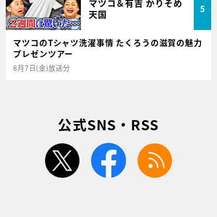
マツコ＆有吉 かりそめ
5
天国
マツコのTシャツ洗濯事情 たくろうの滋賀の魅力
プレゼンツアー
8月7日(金)放送分
公式SNS・RSS
twitter
facebook
rss