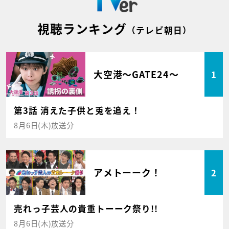
視聴ランキング
（テレビ朝日）
大空港～GATE24～
1
第3話 消えた子供と兎を追え！
8月6日(木)放送分
アメトーーク！
2
売れっ子芸人の貴重トーーク祭り!!
8月6日(木)放送分