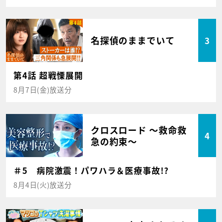
名探偵のままでいて
3
第4話 超戦慄展開
8月7日(金)放送分
クロスロード ～救命救
4
急の約束～
＃5 病院激震！パワハラ＆医療事故!?
8月4日(火)放送分