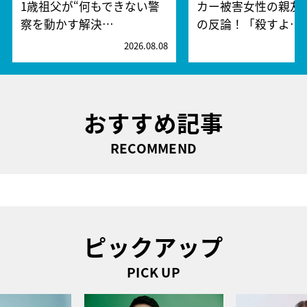
1歳祖父が“何もできない警
カー被害女性の親友
察を動かす解決…
の反論！「殺すよ…
2026.08.08
2
おすすめ記事
RECOMMEND
ピックアップ
PICK UP