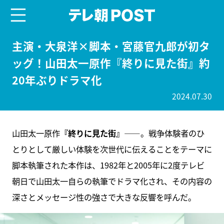
menu
テレ朝POST
主演・大泉洋×脚本・宮藤官九郎が初タ
ッグ！山田太一原作『終りに見た街』約
20年ぶりドラマ化
2024.07.30
山田太一原作
『終りに見た街』
――。戦争体験者のひ
とりとして厳しい体験を次世代に伝えることをテーマに
脚本執筆された本作は、1982年と2005年に2度テレビ
朝日で山田太一自らの執筆でドラマ化され、その内容の
深さとメッセージ性の強さで大きな反響を呼んだ。