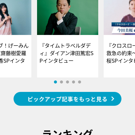
ブ！げーみん
『タイムトラベルダデ
『クロスロー
E齋藤樹愛羅
ィ』ダイアン津田篤宏S
救急の約束
香SPインタ
Pインタビュー
桜SPイ
ピックアップ記事をもっと見る
ランキング