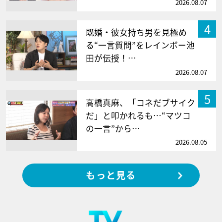
2026.08.07
4
既婚・彼女持ち男を見極め
る“一言質問”をレインボー池
田が伝授！…
2026.08.07
5
高橋真麻、「コネだブサイク
だ」と叩かれるも…“マツコ
の一言”から…
2026.08.05
もっと見る