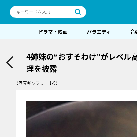
ドラマ・映画
バラエティ
音
4姉妹の“おすそわけ”がレベル
理を披露
（写真ギャラリー 1/9）