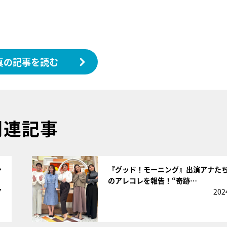
真の記事を読む
関連記事
サムネイル
ン
『グッド！モーニング』出演アナた
のアレコレを報告！“奇跡…
7
202