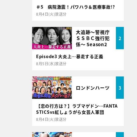
＃5 病院激震！パワハラ＆医療事故!?
8月4日(火)放送分
大追跡～警視庁
ＳＳＢＣ強行犯
2
係～ Season2
Episode3 大炎上…暴走する正義
8月5日(水)放送分
ロンドンハーツ
3
【恋の行方は？】ラブマゲドン…FANTA
STICSvs紅しょうがら女芸人軍団
8月4日(火)放送分