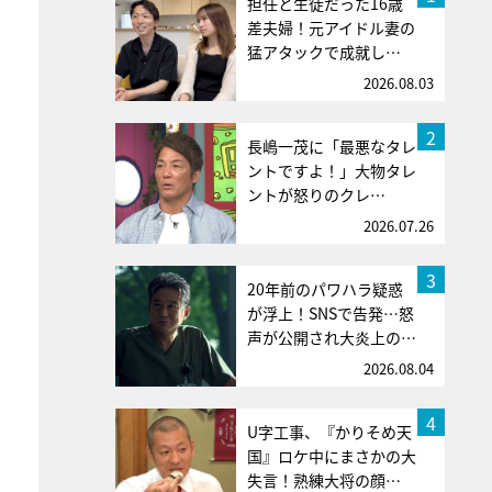
担任と生徒だった16歳
差夫婦！元アイドル妻の
猛アタックで成就し…
2026.08.03
2
長嶋一茂に「最悪なタレ
ントですよ！」大物タレ
ントが怒りのクレ…
2026.07.26
3
20年前のパワハラ疑惑
が浮上！SNSで告発…怒
声が公開され大炎上の…
2026.08.04
4
U字工事、『かりそめ天
国』ロケ中にまさかの大
失言！熟練大将の顔…