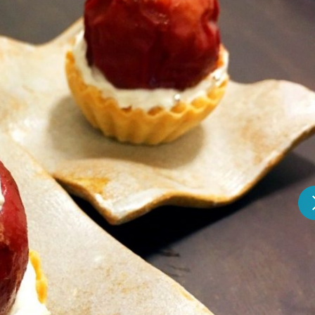
『アイ＝ラブ！げーみん
E齋藤樹愛羅＆佐々木舞
ビュー