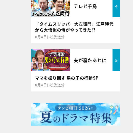
テレビ千鳥
4
「タイムスリッパー大左衛門」江戸時代
から大悟似の侍がやってきた!?
8月4日(火)放送分
夫が寝たあとに
5
ママを振り回す 男の子の行動SP
8月4日(火)放送分