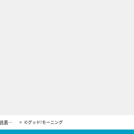
4姉妹の“おすそわけ”がレベル高い！新井恵理那＆島本真衣、おしゃれな手料理を披露
©グッド!モーニング