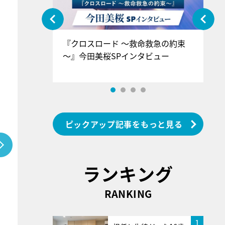
ぐ』＝LOV
『クロスロード ～救命救急の約束
『
香SPインタ
～』今田美桜SPインタビュー
ロ
ン
ピックアップ記事をもっと見る
ランキング
RANKING
1