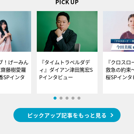
PICK UP
ブ！げーみん
『タイムトラベルダデ
『クロスロー
E齋藤樹愛羅
ィ』ダイアン津田篤宏S
救急の約束
香SPインタ
Pインタビュー
桜SPイ
ピックアップ記事をもっと見る