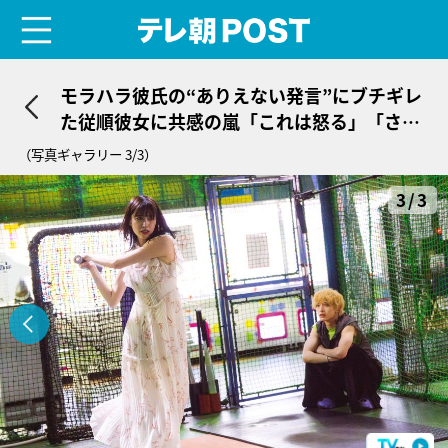
menu
テレ朝POST
モラハラ彼氏の“ありえない発言”にブチギレ
た従順彼女に共感の嵐「これは怒る」「さす
がに怖いよね」＜顔に泥を塗る＞
（写真ギャラリー 3/3）
3/3