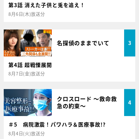
第3話 消えた子供と兎を追え！
8月6日(木)放送分
名探偵のままでいて
3
第4話 超戦慄展開
8月7日(金)放送分
クロスロード ～救命救
4
急の約束～
＃5 病院激震！パワハラ＆医療事故!?
8月4日(火)放送分