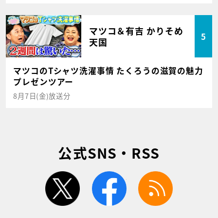
マツコ＆有吉 かりそめ
5
天国
マツコのTシャツ洗濯事情 たくろうの滋賀の魅力
プレゼンツアー
8月7日(金)放送分
公式SNS・RSS
twitter
facebook
rss