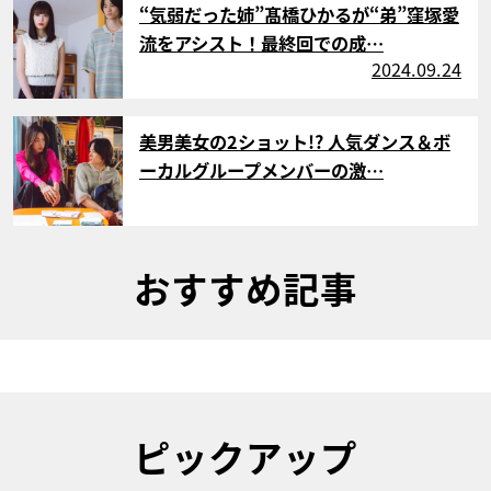
“気弱だった姉”髙橋ひかるが“弟”窪塚愛
流をアシスト！最終回での成…
2024.09.24
サムネイル
美男美女の2ショット!? 人気ダンス＆ボ
ーカルグループメンバーの激…
おすすめ記事
ピックアップ