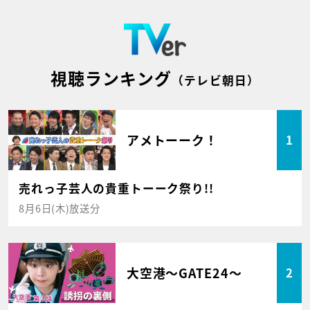
視聴ランキング
（テレビ朝日）
アメトーーク！
1
売れっ子芸人の貴重トーーク祭り!!
8月6日(木)放送分
大空港～GATE24～
2