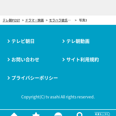
テレ朝POST
ドラマ・映画
モラハラ彼氏の“ありえない発言”にブチギレた従順彼女に共感の嵐「これは怒る」「さすがに怖いよね」＜顔に泥を塗る＞
写真3
テレビ朝日
テレ朝動画
お問い合わせ
サイト利用規約
プライバシーポリシー
Copyright(C) tv asahi All rights reserved.