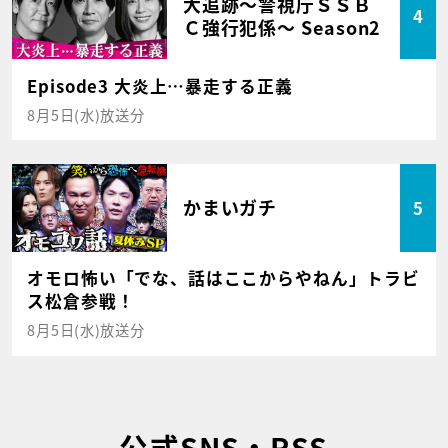
大追跡～警視庁ＳＳＢ
4
Ｃ強行犯係～ Season2
Episode3 大炎上…暴走する正義
8月5日(水)放送分
かまいガチ
5
オモロ怖い「でな、話はここからやねん」トラビ
ス松倉参戦！
8月5日(水)放送分
公式SNS・RSS