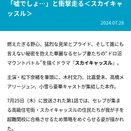
「嘘でしょ…」と衝撃走る＜スカイキャ
ッスル＞
2024.07.28
燃えたぎる野心、猛烈な見栄とプライド、そして誰にも
言えない秘密を抱えた華麗なるセレブ妻たちの“ドロ沼
マウントバトル”を描くドラマ『
スカイキャッスル
』。
主演・松下奈緒を筆頭に、木村文乃、比嘉愛未、高橋メ
アリージュン、小雪ら豪華キャストが集結した本作。
7月25日（木）に放送された第1話では、セレブが集ま
る高級住宅街・スカイキャッスルの住民たちが我が子を
超難関校に合格させるため策略をめぐらせる姿が描かれ
た。