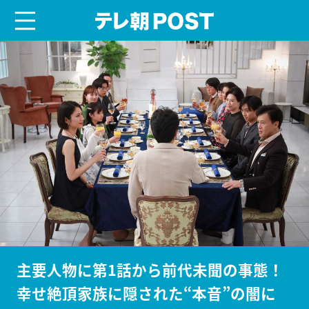
menu
テレ朝POST
主要人物に第1話から前代未聞の事態！
幸せ絶頂家族に隠された“本音”の闇に