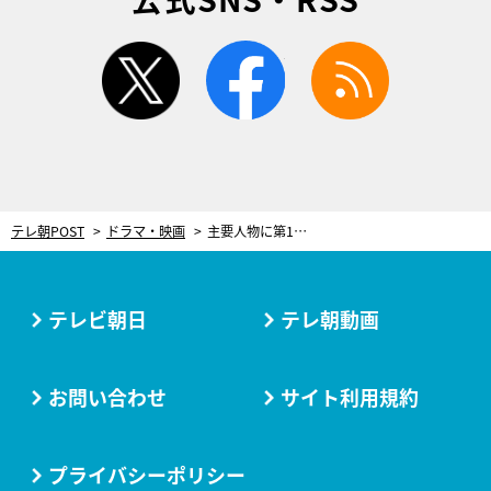
twitter
facebook
rss
テレ朝POST
ドラマ・映画
主要人物に第1話から前代未聞の事態！幸せ絶頂家族に隠された“本音”の闇に「嘘でしょ…」と衝撃走る＜スカイキャッスル＞
テレビ朝日
テレ朝動画
お問い合わせ
サイト利用規約
プライバシーポリシー