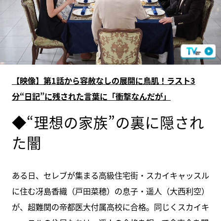
【映像】第1話から容赦なしの展開に鳥肌！ラスト3
分“日記”に残された言葉に「衝撃なんだが」
◆“理想の家族”の裏に隠され
た闇
ある日、セレブが集まる高級住宅街・スカイキャッスル
に住む冴島香織（戸田菜穂）の息子・遥人（大西利空）
が、超難関の帝都医大付属高校に合格。同じくスカイキ