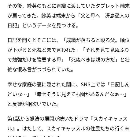
その後、紗英のもとに香織に渡していたタブレット端末
が戻ってきた。紗英は端末から「父と母へ 冴島遥人の
日記」というデータを見つける。
日記を開くとそこには、「成績が落ちると殴る父。順位
が下がると死ねとまで言われた」「それを見て見ぬふり
で勉強だけを強要する母」「死ぬべきは親の方だ」と壮
絶な恨み言がつづられていた。
幸せな家庭の裏に隠された闇に、SNS上では「日記しん
どいな…」「幸せそうに見えても闇があるんだなぁ…」
と反響が相次いでいた。
第1話から怒涛の展開が続いたドラマ『スカイキャッス
ル』。はたして、スカイキャッスルの住民たちの行く末