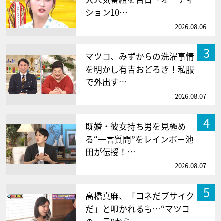
ション10…
2026.08.06
3
マツコ、みずからの洗濯事情
を明かし有吉おどろき！私服
で外出す…
2026.08.07
4
既婚・彼女持ち男を見極め
る“一言質問”をレインボー池
田が伝授！…
2026.08.07
5
高橋真麻、「コネだブサイク
だ」と叩かれるも…“マツコ