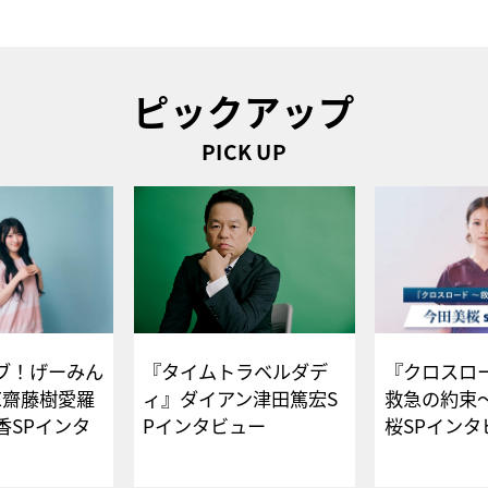
ピックアップ
PICK UP
ブ！げーみん
『タイムトラベルダデ
『クロスロー
E齋藤樹愛羅
ィ』ダイアン津田篤宏S
救急の約束
香SPインタ
Pインタビュー
桜SPイ