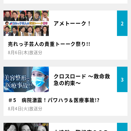
アメトーーク！
2
売れっ子芸人の貴重トーーク祭り!!
8月6日(木)放送分
クロスロード ～救命救
3
急の約束～
＃5 病院激震！パワハラ＆医療事故!?
8月4日(火)放送分