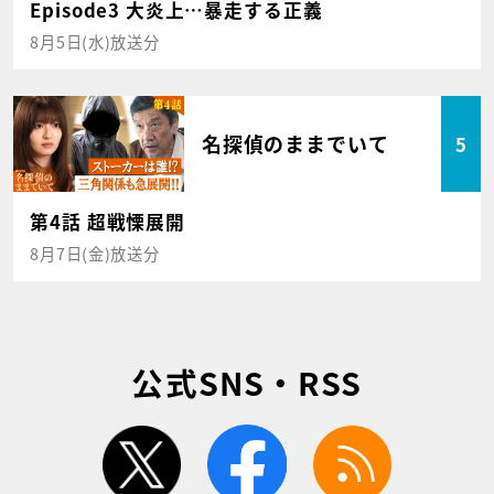
Episode3 大炎上…暴走する正義
8月5日(水)放送分
名探偵のままでいて
5
第4話 超戦慄展開
8月7日(金)放送分
公式SNS・RSS
twitter
facebook
rss