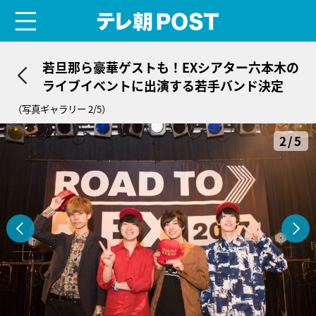
menu
テレ朝POST
若旦那ら豪華ゲストも！EXシアター六本木の
ライブイベントに出演する若手バンド決定
（写真ギャラリー 2/5）
2/5