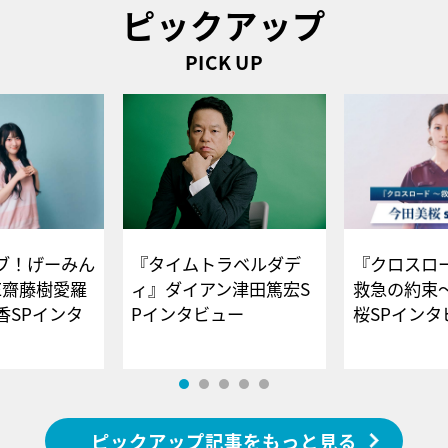
ピックアップ
PICK UP
ブ！げーみん
『タイムトラベルダデ
『クロスロー
E齋藤樹愛羅
ィ』ダイアン津田篤宏S
救急の約束
香SPインタ
Pインタビュー
桜SPイ
ピックアップ記事をもっと見る