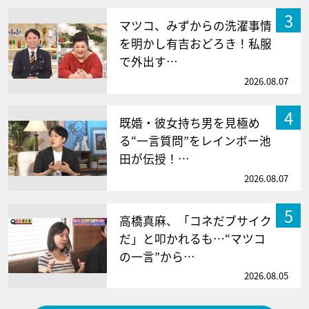
3
マツコ、みずからの洗濯事情
を明かし有吉おどろき！私服
で外出す…
2026.08.07
4
既婚・彼女持ち男を見極め
る“一言質問”をレインボー池
田が伝授！…
2026.08.07
5
高橋真麻、「コネだブサイク
だ」と叩かれるも…“マツコ
の一言”から…
2026.08.05