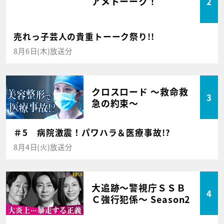
アメトーーク！
2
売れっ子芸人の貴重トーーク祭り!!
8月6日(木)放送分
クロスロード ～救命救
3
急の約束～
＃5 病院激震！パワハラ＆医療事故!?
8月4日(火)放送分
大追跡～警視庁ＳＳＢ
4
Ｃ強行犯係～ Season2