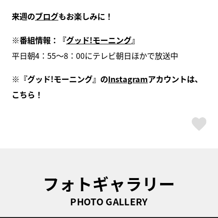
来週の
ブログ
もお楽しみに！
※
番組情報：『
グッド
!
モーニング
』
平日朝4：55～8：00にテレビ朝日ほかで放送中
※
『グッド
!
モーニング』の
Instagram
アカウントは、
こちら！
ス
フォトギャラリー
PHOTO GALLERY