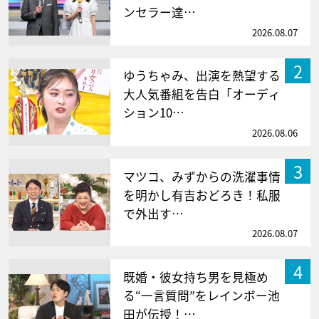
ンセラー達…
2026.08.07
2
ゆうちゃみ、出演を熱望する
大人気番組を告白「オーディ
ション10…
2026.08.06
3
マツコ、みずからの洗濯事情
を明かし有吉おどろき！私服
で外出す…
2026.08.07
4
既婚・彼女持ち男を見極め
る“一言質問”をレインボー池
田が伝授！…