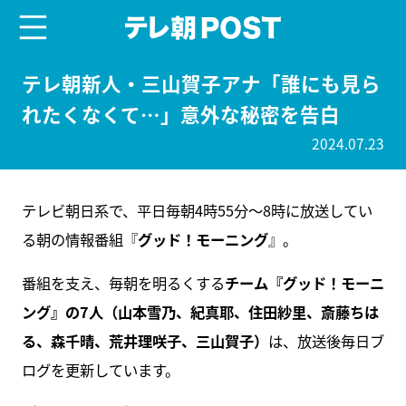
menu
テレ朝POST
テレ朝新人・三山賀子アナ「誰にも見ら
れたくなくて…」意外な秘密を告白
2024.07.23
テレビ朝日系で、平日毎朝4時55分～8時に放送してい
る朝の情報番組『
グッド！モーニング
』。
番組を支え、毎朝を明るくする
チーム『グッド！モーニ
ング』の7人（山本雪乃、紀真耶、住田紗里、斎藤ちは
る、森千晴、荒井理咲子、三山賀子）
は、放送後毎日ブ
ログを更新しています。