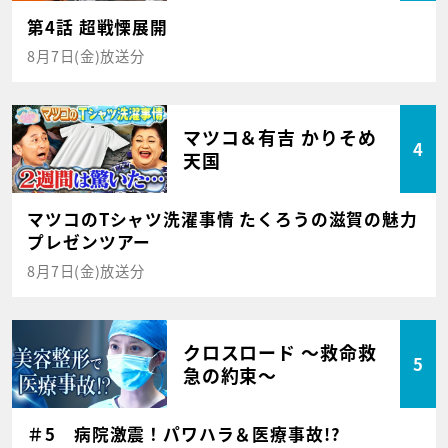
第4話 超戦慄展開
8月7日(金)放送分
マツコ＆有吉 かりそめ
4
天国
マツコのTシャツ洗濯事情 たくろうの滋賀の魅力
プレゼンツアー
8月7日(金)放送分
クロスロード ～救命救
5
急の約束～
＃5 病院激震！パワハラ＆医療事故!?