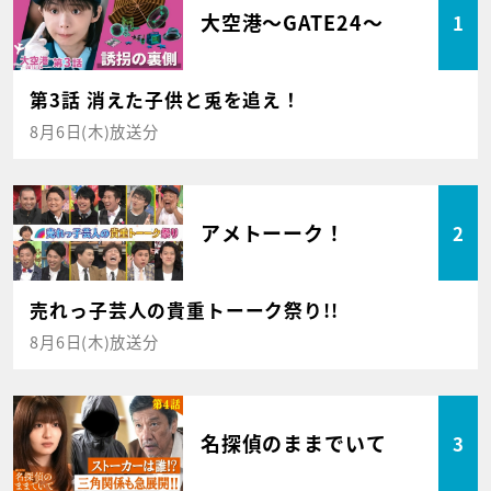
大空港～GATE24～
1
第3話 消えた子供と兎を追え！
8月6日(木)放送分
アメトーーク！
2
売れっ子芸人の貴重トーーク祭り!!
8月6日(木)放送分
名探偵のままでいて
3