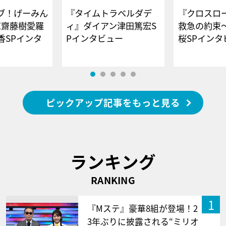
ブ！げーみん
『タイムトラベルダデ
『クロスロー
E齋藤樹愛羅
ィ』ダイアン津田篤宏S
救急の約束
香SPインタ
Pインタビュー
桜SPイ
ピックアップ記事をもっと見る
ランキング
RANKING
1
『Mステ』豪華8組が登場！2
3年ぶりに披露される“ミリオ