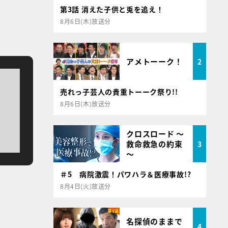
第3話 消えた子供と兎を追え！
8月6日(木)放送分
アメトーーク！
2
売れっ子芸人の貴重トーーク祭り!!
8月6日(木)放送分
クロスロード ～
救命救急の約束
3
～
＃5 病院激震！パワハラ＆医療事故!?
8月4日(火)放送分
名探偵のままで
4