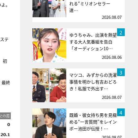
れる“ミリオンセラー
いよ。
達…
2026.08.07
2
ゆうちゃみ、出演を熱望
ーステ
する大人気番組を告白
「オーディション10…
2026.08.06
、初
3
マツコ、みずからの洗濯
事情を明かし有吉おどろ
、最終
き！私服で外出す…
2026.08.07
4
既婚・彼女持ち男を見極
める“一言質問”をレイン
ボー池田が伝授！…
2026.08.07