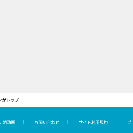
【世界ラリー（WRC）】ミケルセンがトップ！ 第13戦ラリー・オーストラリア デイ1結果
レ朝動画
お問い合わせ
サイト利用規約
プ