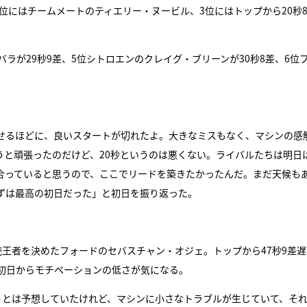
2位にはチームメートのティエリー・ヌービル、3位にはトップから20秒
『アイ＝ラブ！げーみん
E齋藤樹愛羅＆佐々木舞
ラが29秒9差、5位シトロエンのクレイグ・ブリーンが30秒8差、6位
ビュー
せるほどに、良いスタートが切れたよ。大きなミスもなく、マシンの感
うと頑張ったのだけど、20秒というのは悪くない。ライバルたちは明日
合っていると思うので、ここでリードを築きたかったんだ。まだ天候も
ずは最高の初日だった」と初日を振り返った。
王者を決めたフォードのセバスチャン・オジェ。トップから47秒9差遅
初日からモチベーションの低さが気になる。
うとは予想していたけれど、マシンに小さなトラブルが生じていて、そ