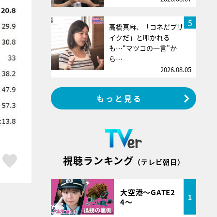
5
高橋真麻、「コネだブサ
イクだ」と叩かれる
も…“マツコの一言”か
ら…
2026.08.05
もっと見る
ア
はてブ
スキボタン
視聴ランキング
（テレビ朝日）
大空港～GATE2
1
4～