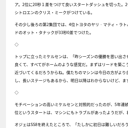
ア。2位に20秒１差をつけて良いスタートダッシュを切った。
シトロエンのクリス・ミークがつけている。
その少し後ろの第2集団では、4位トヨタのヤリ‐マティ・ラトバ
ドのオット・タナックが33秒0差でつけた。
◇
トップに立ったミケルセンは、「昨シーズンの優勝を思い出さ
良くて、すべてがホームのような感覚だ。まずはリードを築こ
近づいてくるだろうからね。僕たちのマシンは今日の方がより
し、長いステージもあるから、明日以降はわからないけど、ま
◇
モチベーションの高いミケルセンと対照的だったのが、5年連続
位というスタートは、マシンにもトラブルがあったようだが、
オジェはSS8を終えたところで、「たしかに初日は難しいだろ