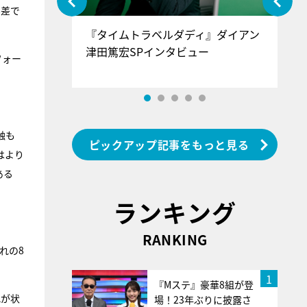
8差で
ぐ』＝LOV
『タイムトラベルダディ』ダイアン
『
香SPインタ
津田篤宏SPインタビュー
～
フォー
触も
ピックアップ記事をもっと見る
はより
ある
ランキング
RANKING
れの8
1
『Mステ』豪華8組が登
れが状
場！23年ぶりに披露さ