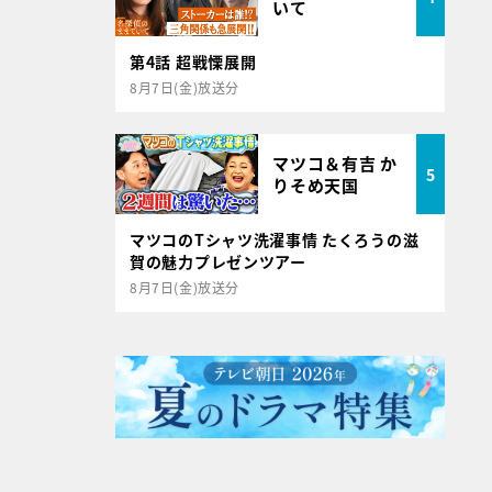
いて
第4話 超戦慄展開
8月7日(金)放送分
マツコ＆有吉 か
5
りそめ天国
マツコのTシャツ洗濯事情 たくろうの滋
賀の魅力プレゼンツアー
8月7日(金)放送分