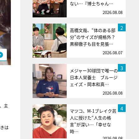
ない…『博士ちゃん…
2026.08.08
2
高橋文哉、“体のある部
分”のサイズが規格外？
黒柳徹子も目を見張…
2026.08.07
3
メジャー30球団で唯一の
日本人栄養士 ブルージ
ェイズ・岡本和真…
2026.08.08
、主
4
マツコ、M-1ブレイク芸
人に授けた“人生の格
言”が深い…「幸せな
ときは
時…
2026.08.08