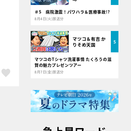
～
＃5 病院激震！パワハラ＆医療事故!?
8月4日(火)放送分
マツコ＆有吉 か
5
りそめ天国
マツコのTシャツ洗濯事情 たくろうの滋
賀の魅力プレゼンツアー
ア
はてブ
スキボタン
8月7日(金)放送分