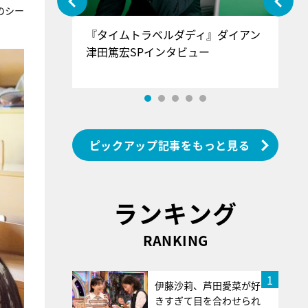
のシー
ぐ』＝LOV
『タイムトラベルダディ』ダイアン
『
香SPインタ
津田篤宏SPインタビュー
～
ピックアップ記事をもっと見る
ランキング
RANKING
1
伊藤沙莉、芦田愛菜が好
きすぎて目を合わせられ