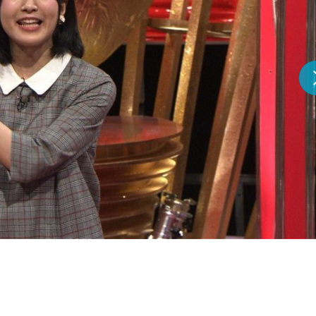
『アイ＝ラブ！げーみん
E齋藤樹愛羅＆佐々木舞
ビュー