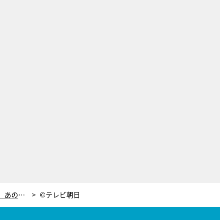
「結婚」宣言の元NMB48・須藤凜々花、あの背景にあった仰天哲学をTV初告白！
©テレビ朝日