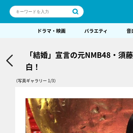
ドラマ・映画
バラエティ
音
「結婚」宣言の元NMB48・須
白！
（写真ギャラリー 1/3）