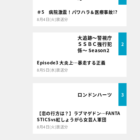
＃5 病院激震！パワハラ＆医療事故!?
8月4日(火)放送分
大追跡～警視庁
ＳＳＢＣ強行犯
2
係～ Season2
Episode3 大炎上…暴走する正義
8月5日(水)放送分
ロンドンハーツ
3
【恋の行方は？】ラブマゲドン…FANTA
STICSvs紅しょうがら女芸人軍団
8月4日(火)放送分