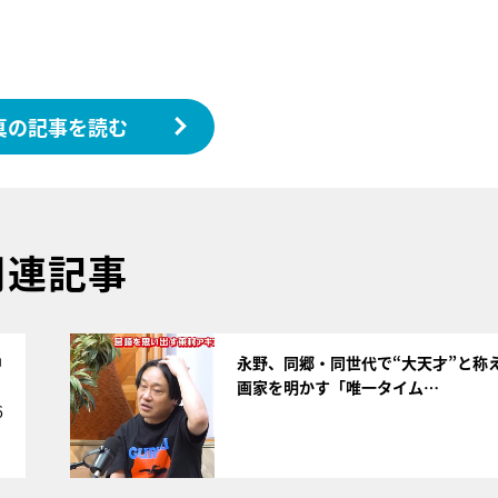
真の記事を読む
関連記事
サムネイル
中
永野、同郷・同世代で“大天才”と称
画家を明かす「唯一タイム…
6