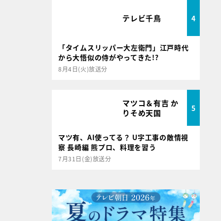
テレビ千鳥
4
「タイムスリッパー大左衛門」江戸時代
から大悟似の侍がやってきた!?
8月4日(火)放送分
マツコ＆有吉 か
5
りそめ天国
マツ有、AI使ってる？ U字工事の敵情視
察 長崎編 熊プロ、料理を習う
7月31日(金)放送分