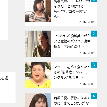
高橋真麻、「コネだブサ
イクだ」と叩かれる
も…“マツコの一言”か
ら…
2026.08.05
2
“ベテラン”船越英一郎が
クビ覚悟のパワハラ謝罪
拒否！“後輩”だけ…
2026.08.05
3
マツコ、初めて食べたと
きの“衝撃度ナンバーワ
ングルメ”を告白「…
える漫
2026.08.05
4
若槻千夏、家族にはある
のに…家で自分だけ“な