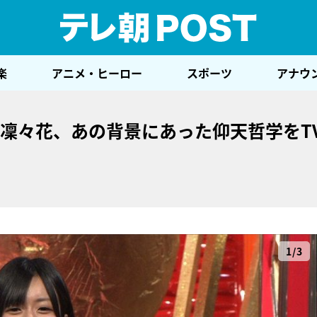
テレ
楽
アニメ・ヒーロー
スポーツ
アナウ
藤凜々花、あの背景にあった仰天哲学をT
1/3