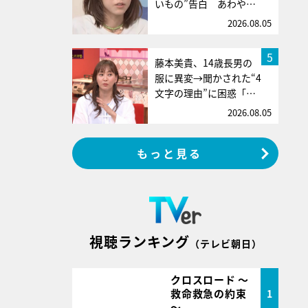
いもの”告白 あわや…
2026.08.05
5
藤本美貴、14歳長男の
服に異変→聞かされた“4
文字の理由”に困惑「…
2026.08.05
もっと見る
視聴ランキング
（テレビ朝日）
クロスロード ～
救命救急の約束
1
～