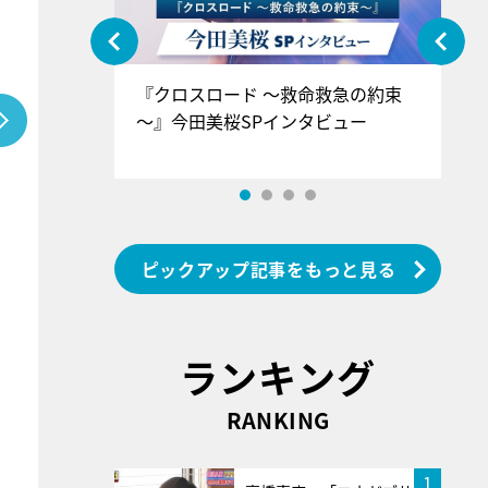
ぐ』＝LOV
『クロスロード ～救命救急の約束
『
香SPインタ
～』今田美桜SPインタビュー
ロ
ン
ピックアップ記事をもっと見る
ランキング
RANKING
1