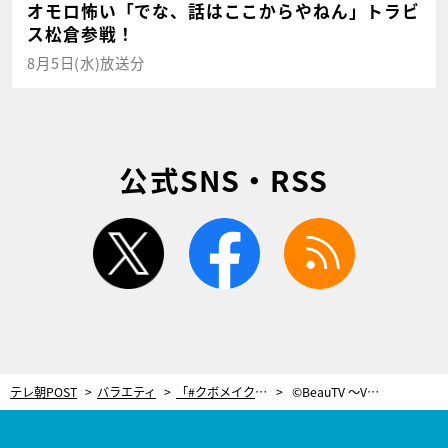
オモロ怖い「でな、話はここからやねん」トラビ
ス松倉参戦！
8月5日(水)放送分
公式SNS・RSS
twitter
facebook
rss
テレ朝POST
バラエティ
「#クボメイク」でおなじみの久保雄司が伝授！ヌケ感が可愛い“ポニーテール”
©BeauTV ～VOCE