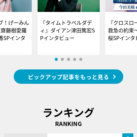
ブ！げーみん
『タイムトラベルダデ
『クロスロー
E齋藤樹愛羅
ィ』ダイアン津田篤宏S
救急の約束
香SPインタ
Pインタビュー
桜SPイ
ピックアップ記事をもっと見る
ランキング
RANKING