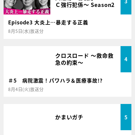
3
Ｃ強行犯係～ Season2
Episode3 大炎上…暴走する正義
8月5日(水)放送分
クロスロード ～救命救
4
急の約束～
＃5 病院激震！パワハラ＆医療事故!?
8月4日(火)放送分
かまいガチ
5