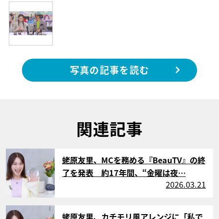
写真の記事を読む
関連記事
サムネイル
蛯原友里、MCを務める『BeauTV』の終
了を発表 約17年間、“金曜は夜…
2026.03.21
サムネイル
蛯原友里、カチモリ風アレンジに「私で