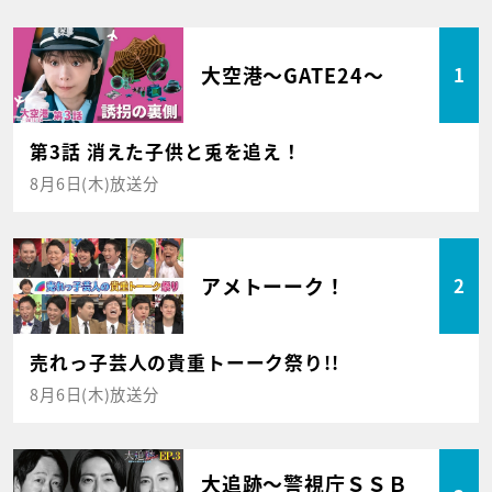
大空港～GATE24～
1
第3話 消えた子供と兎を追え！
8月6日(木)放送分
アメトーーク！
2
売れっ子芸人の貴重トーーク祭り!!
8月6日(木)放送分
大追跡～警視庁ＳＳＢ