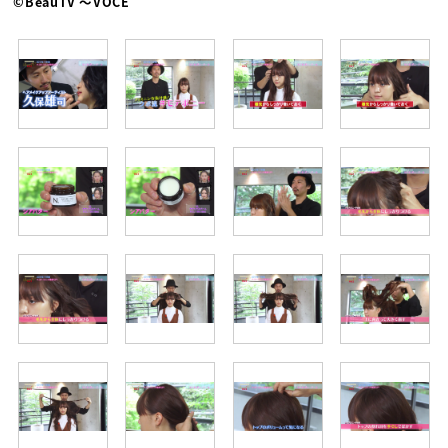
©BeauTV ～VOCE