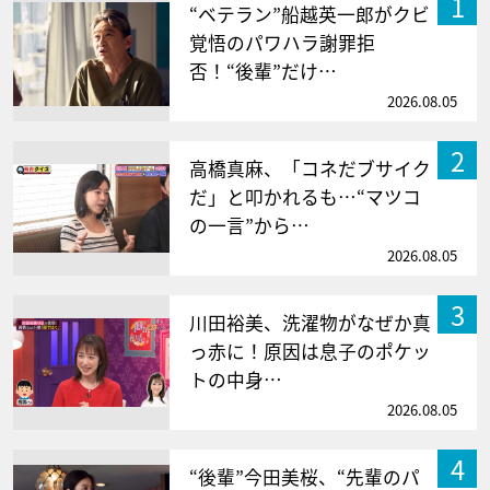
1
“ベテラン”船越英一郎がクビ
覚悟のパワハラ謝罪拒
否！“後輩”だけ…
2026.08.05
2
高橋真麻、「コネだブサイク
だ」と叩かれるも…“マツコ
の一言”から…
2026.08.05
3
川田裕美、洗濯物がなぜか真
っ赤に！原因は息子のポケッ
トの中身…
2026.08.05
4
“後輩”今田美桜、“先輩のパ