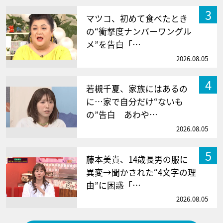
3
マツコ、初めて食べたとき
の“衝撃度ナンバーワングル
メ”を告白「…
2026.08.05
4
若槻千夏、家族にはあるの
に…家で自分だけ“ないも
の”告白 あわや…
2026.08.05
5
藤本美貴、14歳長男の服に
異変→聞かされた“4文字の理
由”に困惑「…
2026.08.05