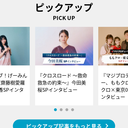
ピックアップ
PICK UP
ブ！げーみん
『クロスロード ～救命
『マジプロ
E齋藤樹愛羅
救急の約束～』今田美
ー、ももク
香SPインタ
桜SPインタビュー
クロ×東京0
ンタビュー
ピックアップ記事をもっと見る