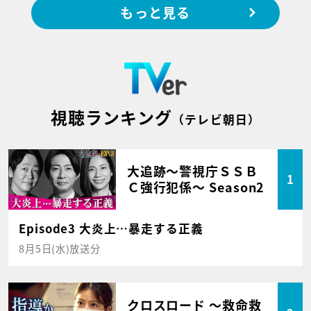
もっと見る
視聴ランキング
（テレビ朝日）
大追跡～警視庁ＳＳＢ
1
Ｃ強行犯係～ Season2
Episode3 大炎上…暴走する正義
8月5日(水)放送分
クロスロード ～救命救