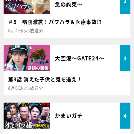
2
急の約束～
＃5 病院激震！パワハラ＆医療事故!?
8月4日(火)放送分
大空港～GATE24～
3
第3話 消えた子供と兎を追え！
8月6日(木)放送分
かまいガチ
4