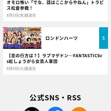
オモロ怖い「でな、話はここからやねん」トラビ
ス松倉参戦！
8月5日(水)放送分
ロンドンハーツ
5
【恋の行方は？】ラブマゲドン…FANTASTICSv
s紅しょうがら女芸人軍団
8月4日(火)放送分
公式SNS・RSS
twitter
facebook
rss