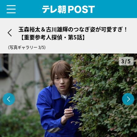
menu
テレ朝POST
玉森裕太＆古川雄輝のつなぎ姿が可愛すぎ！
【重要参考人探偵・第5話】
（写真ギャラリー 3/5）
3/5