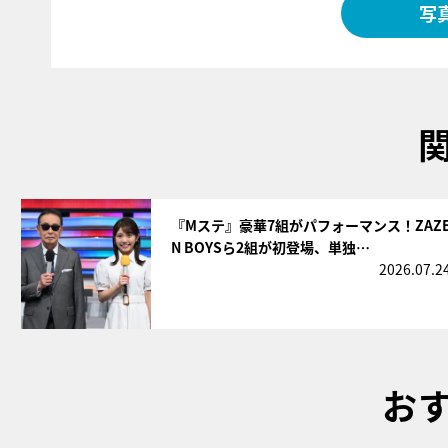
写
サムネイル
『Mステ』豪華7組がパフォーマンス！ZAZ
N BOYSら2組が初登場、単独…
2026.07.2
お