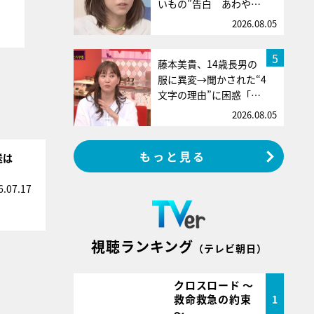
いもの”告白 あわや…
2026.08.05
5
藤本美貴、14歳長男の
服に異変→聞かされた“4
文字の理由”に困惑「…
2026.08.05
もっと見る
送は
6.07.17
視聴ランキング
（テレビ朝日）
クロスロード ～
救命救急の約束
1
～