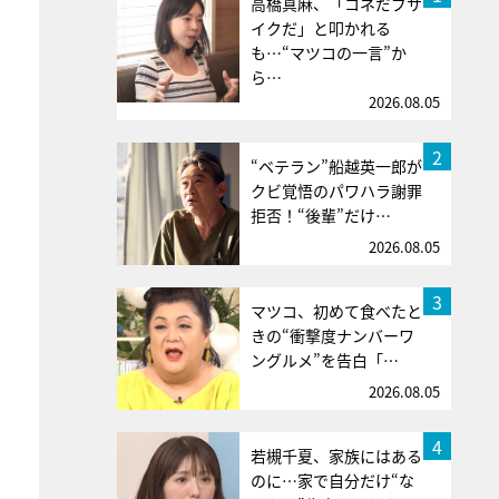
高橋真麻、「コネだブサ
イクだ」と叩かれる
も…“マツコの一言”か
ら…
2026.08.05
2
“ベテラン”船越英一郎が
クビ覚悟のパワハラ謝罪
拒否！“後輩”だけ…
2026.08.05
3
マツコ、初めて食べたと
きの“衝撃度ナンバーワ
ングルメ”を告白「…
2026.08.05
4
若槻千夏、家族にはある
のに…家で自分だけ“な