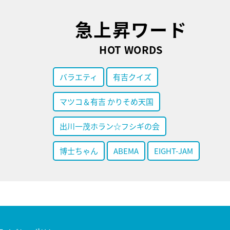
急上昇ワード
HOT WORDS
バラエティ
有吉クイズ
マツコ＆有吉 かりそめ天国
出川一茂ホラン☆フシギの会
博士ちゃん
ABEMA
EIGHT-JAM