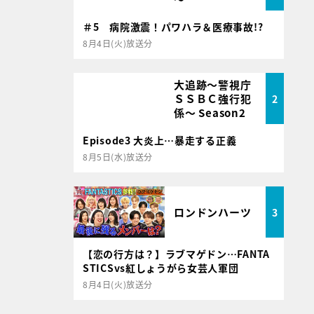
＃5 病院激震！パワハラ＆医療事故!?
8月4日(火)放送分
大追跡～警視庁
ＳＳＢＣ強行犯
2
係～ Season2
Episode3 大炎上…暴走する正義
8月5日(水)放送分
ロンドンハーツ
3
【恋の行方は？】ラブマゲドン…FANTA
STICSvs紅しょうがら女芸人軍団
8月4日(火)放送分