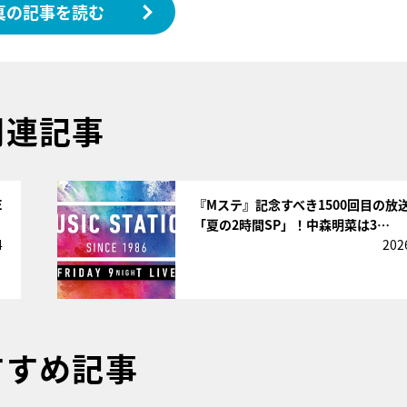
真の記事を読む
関連記事
サムネイル
E
『Mステ』記念すべき1500回目の放
「夏の2時間SP」！中森明菜は3…
4
202
すすめ記事