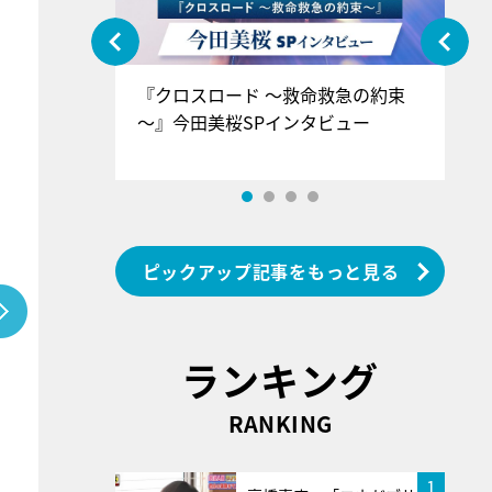
ぐ』＝LOV
『クロスロード ～救命救急の約束
『
香SPインタ
～』今田美桜SPインタビュー
ロ
ン
ピックアップ記事をもっと見る
ランキング
RANKING
1