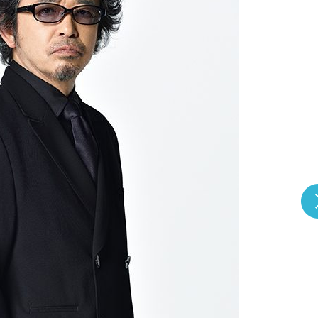
『アイ＝ラブ！げーみん
E齋藤樹愛羅＆佐々木舞
ビュー