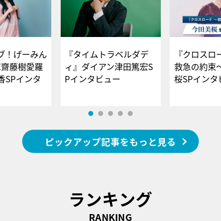
ブ！げーみん
『タイムトラベルダデ
『クロスロー
E齋藤樹愛羅
ィ』ダイアン津田篤宏S
救急の約束
香SPインタ
Pインタビュー
桜SPイ
ピックアップ記事をもっと見る
ランキング
RANKING