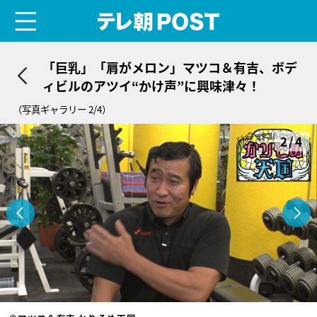
menu
テレ朝POST
「巨乳」「肩がメロン」マツコ＆有吉、ボデ
ィビルのアツイ“かけ声”に興味津々！
（写真ギャラリー 2/4）
2/4