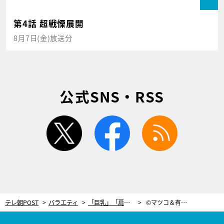
第4話 超戦慄展開
8月7日(金)放送分
公式SNS・RSS
twitter
facebook
rss
テレ朝POST
バラエティ
「巨乳」「肩がメロン」マツコ＆有吉、ボディビルのアツイ“かけ声”に興味津々！
©マツコ＆有吉 かりそめ天国