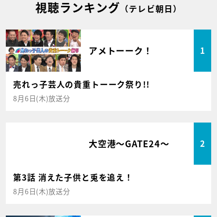
視聴ランキング
（テレビ朝日）
アメトーーク！
1
売れっ子芸人の貴重トーーク祭り!!
8月6日(木)放送分
大空港～GATE24～
2
第3話 消えた子供と兎を追え！
8月6日(木)放送分