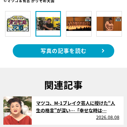
©マツコ＆有吉 かりそめ天国
写真の記事を読む
関連記事
サムネイル
マツコ、M-1ブレイク芸人に授けた“人
生の格言”が深い…「幸せな時は…
2026.08.08