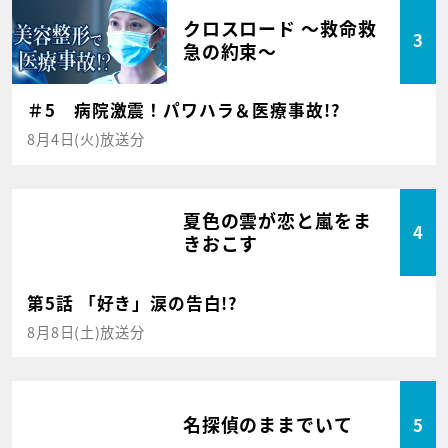
クロスロード ～救命救
3
急の約束～
＃5 病院激震！パワハラ＆医療事故!?
8月4日(火)放送分
夏色の雲が恋と嵐をま
4
きおこす
第5話 「好き」涙の告白!?
8月8日(土)放送分
名探偵のままでいて
5