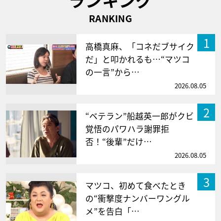
RANKING
1
高橋真麻、「コネだブサイク
だ」と叩かれるも…“マツコ
の一言”から…
2026.08.05
2
“ベテラン”船越英一郎がクビ
覚悟のパワハラ謝罪拒
否！“後輩”だけ…
2026.08.05
3
マツコ、初めて食べたとき
の“衝撃度ナンバーワングル
メ”を告白「…