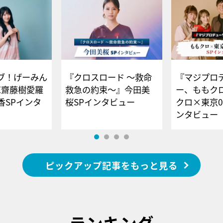
ブ！げーみん
『クロスロード ～救命
『マジプロ
E齋藤樹愛羅
救急の約束～』今田美
ー、ももク
香SPインタ
桜SPインタビュー
クロ×東京0
ンタビュー
ピックアップ記事をもっと見る
ランキング