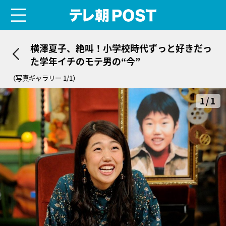
menu
テレ朝POST
横澤夏子、絶叫！小学校時代ずっと好きだっ
た学年イチのモテ男の“今”
（写真ギャラリー 1/1）
1/1