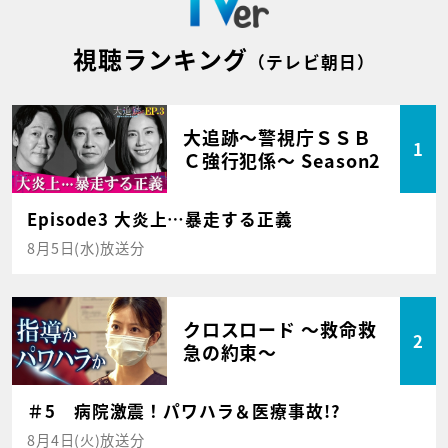
視聴ランキング
（テレビ朝日）
大追跡～警視庁ＳＳＢ
1
Ｃ強行犯係～ Season2
Episode3 大炎上…暴走する正義
8月5日(水)放送分
クロスロード ～救命救
2
急の約束～
＃5 病院激震！パワハラ＆医療事故!?
8月4日(火)放送分