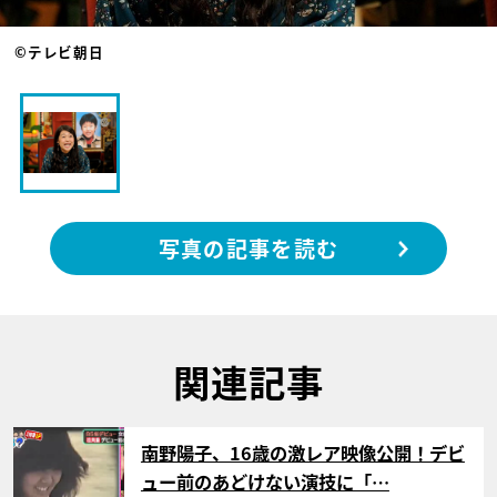
©テレビ朝日
写真の記事を読む
関連記事
サムネイル
南野陽子、16歳の激レア映像公開！デビ
ュー前のあどけない演技に「…