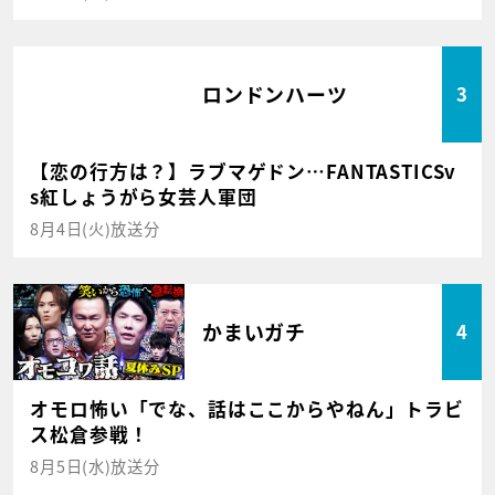
ロンドンハーツ
3
【恋の行方は？】ラブマゲドン…FANTASTICSv
s紅しょうがら女芸人軍団
8月4日(火)放送分
かまいガチ
4
オモロ怖い「でな、話はここからやねん」トラビ
ス松倉参戦！
8月5日(水)放送分