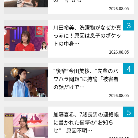
2026.08.05
3
川田裕美、洗濯物がなぜか真
っ赤に！原因は息子のポケッ
トの中身…
2026.08.05
4
“後輩”今田美桜、“先輩のパ
ワハラ問題”に持論「被害者
の話だけで…
2026.08.05
5
加藤夏希、7歳長男の連絡帳
に書かれた衝撃の“お知ら
せ” 原因不明…