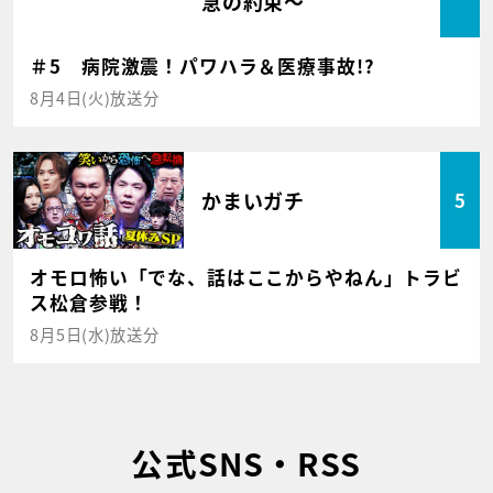
急の約束～
＃5 病院激震！パワハラ＆医療事故!?
8月4日(火)放送分
かまいガチ
5
オモロ怖い「でな、話はここからやねん」トラビ
ス松倉参戦！
8月5日(水)放送分
公式SNS・RSS