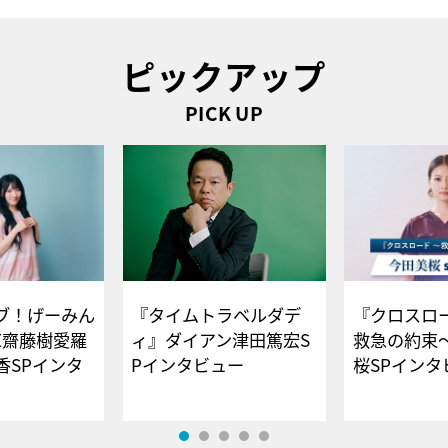
ピックアップ
PICK UP
ブ！げーみん
『タイムトラベルダデ
『クロスロー
E齋藤樹愛羅
ィ』ダイアン津田篤宏S
救急の約束
香SPインタ
Pインタビュー
桜SPイ