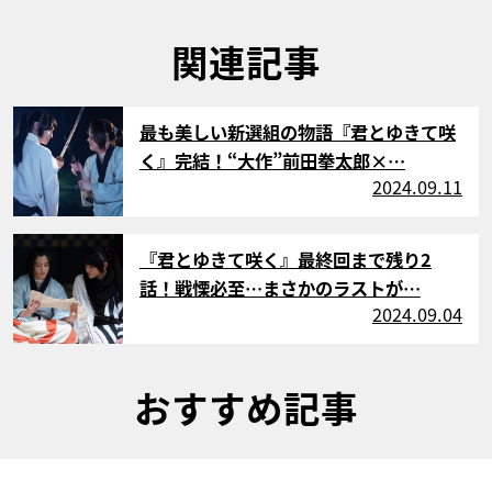
関連記事
サムネイル
最も美しい新選組の物語『君とゆきて咲
く』完結！“大作”前田拳太郎×…
2024.09.11
サムネイル
『君とゆきて咲く』最終回まで残り2
話！戦慄必至…まさかのラストが…
2024.09.04
おすすめ記事