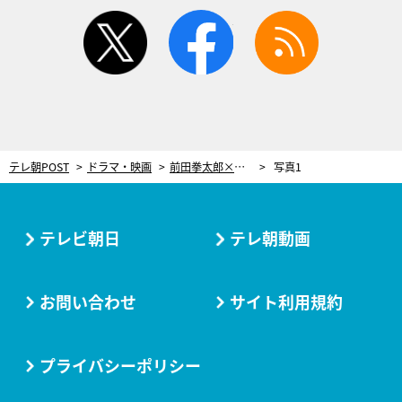
twitter
facebook
rss
テレ朝POST
ドラマ・映画
前田拳太郎×奥智哉、“愛する友”が仇同士に…！『君とゆきて咲く』怒涛の新章に突入
写真1
テレビ朝日
テレ朝動画
お問い合わせ
サイト利用規約
プライバシーポリシー