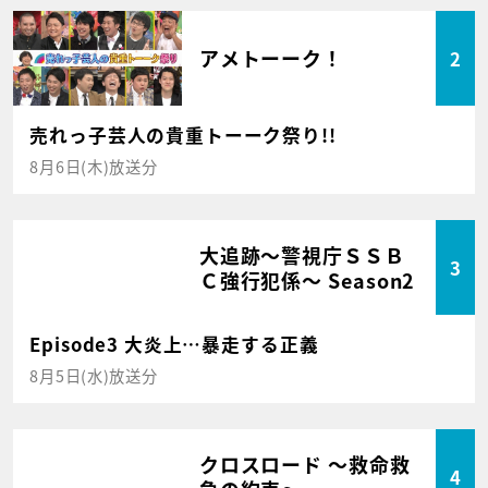
アメトーーク！
2
売れっ子芸人の貴重トーーク祭り!!
8月6日(木)放送分
大追跡～警視庁ＳＳＢ
3
Ｃ強行犯係～ Season2
Episode3 大炎上…暴走する正義
8月5日(水)放送分
クロスロード ～救命救
4