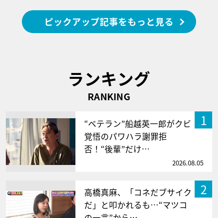
ピックアップ記事をもっと見る
ランキング
RANKING
1
“ベテラン”船越英一郎がクビ
覚悟のパワハラ謝罪拒
否！“後輩”だけ…
2026.08.05
2
高橋真麻、「コネだブサイク
だ」と叩かれるも…“マツコ
の一言”から…