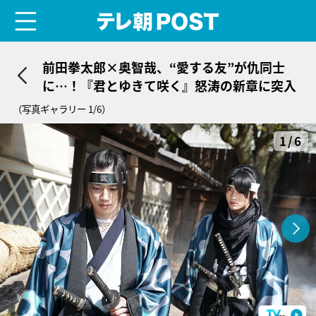
menu
テレ朝POST
前田拳太郎×奥智哉、“愛する友”が仇同士
に…！『君とゆきて咲く』怒涛の新章に突入
（写真ギャラリー 1/6）
1/6