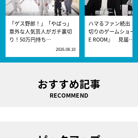
「ゲス野郎！」「やばっ」
ハマるファン続出！
意外な人気芸人がガチ裏切
切りのゲームショー『
り！50万円持ち…
E ROOM』 見届…
2026.08.10
2
おすすめ記事
RECOMMEND