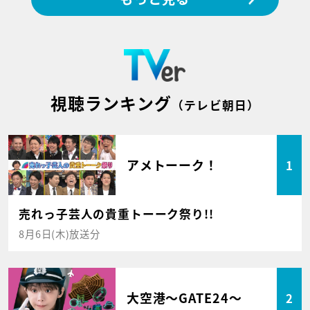
視聴ランキング
（テレビ朝日）
アメトーーク！
1
売れっ子芸人の貴重トーーク祭り!!
8月6日(木)放送分
大空港～GATE24～
2