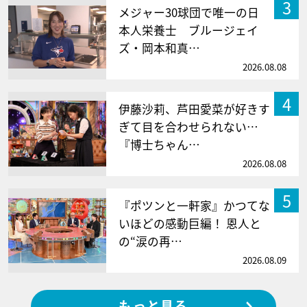
3
メジャー30球団で唯一の日
本人栄養士 ブルージェイ
ズ・岡本和真…
2026.08.08
4
伊藤沙莉、芦田愛菜が好きす
ぎて目を合わせられない…
『博士ちゃん…
2026.08.08
5
『ポツンと一軒家』かつてな
いほどの感動巨編！ 恩人と
の“涙の再…
2026.08.09
もっと見る