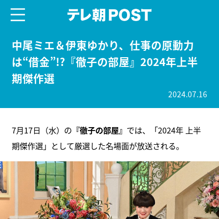
menu
テレ朝POST
中尾ミエ＆伊東ゆかり、仕事の原動力
は“借金”!?『徹子の部屋』2024年上半
期傑作選
2024.07.16
7月17日（水）の
『徹子の部屋』
では、「2024年 上半
期傑作選」として厳選した名場面が放送される。