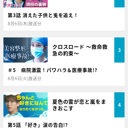
第3話 消えた子供と兎を追え！
8月6日(木)放送分
クロスロード ～救命救
3
急の約束～
＃5 病院激震！パワハラ＆医療事故!?
8月4日(火)放送分
夏色の雲が恋と嵐をま
4
きおこす
第5話 「好き」涙の告白!?