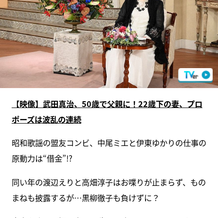
【映像】武田真治、50歳で父親に！22歳下の妻、プロ
ポーズは波乱の連続
昭和歌謡の盟友コンビ、中尾ミエと伊東ゆかりの仕事の
原動力は“借金”!?
同い年の渡辺えりと高畑淳子はお喋りが止まらず、もの
まねも披露するが…黒柳徹子も負けずに？