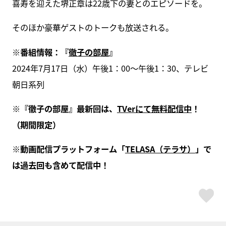
喜寿を迎えた堺正章は22歳下の妻とのエピソードを。
そのほか豪華ゲストのトークも放送される。
※番組情報：『
徹子の部屋
』
2024年7月17日（水）午後1：00～午後1：30、テレビ
朝日系列
※『徹子の部屋』最新回は、
TVerにて無料配信中
！
（期間限定）
※動画配信プラットフォーム「
TELASA（テラサ）
」で
は過去回も含めて配信中！
ス