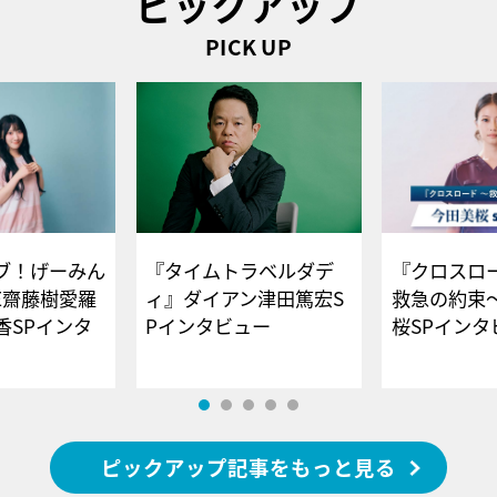
ピックアップ
PICK UP
ブ！げーみん
『タイムトラベルダデ
『クロスロー
E齋藤樹愛羅
ィ』ダイアン津田篤宏S
救急の約束
香SPインタ
Pインタビュー
桜SPイ
ピックアップ記事をもっと見る