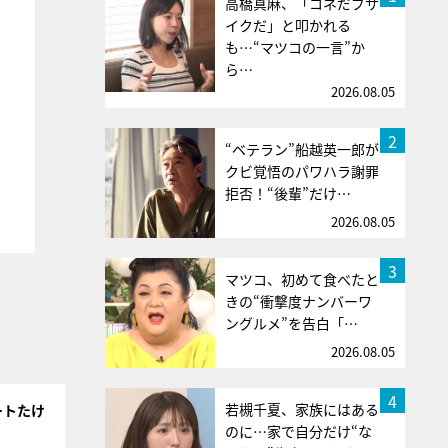
高橋真麻、「コネだブサ
イクだ」と叩かれる
も…“マツコの一言”か
ら…
2026.08.05
2
“ベテラン”船越英一郎が
クビ覚悟のパワハラ謝罪
拒否！“後輩”だけ…
2026.08.05
3
マツコ、初めて食べたと
きの“衝撃度ナンバーワ
ングルメ”を告白「…
2026.08.05
4
若槻千夏、家族にはある
ートたけ
のに…家で自分だけ“な