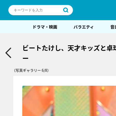
ドラマ・映画
バラエティ
音
ビートたけし、天才キッズと卓
ー
（写真ギャラリー 6/8）