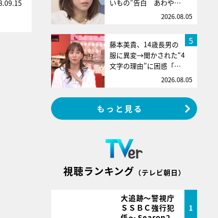
いもの”告白 あわや…
8.09.15
2026.08.05
5
藤本美貴、14歳長男の
服に異変→聞かされた“4
文字の理由”に困惑「…
2026.08.05
もっと見る
視聴ランキング
（テレビ朝日）
大追跡～警視庁
ＳＳＢＣ強行犯
1
係～ Season2