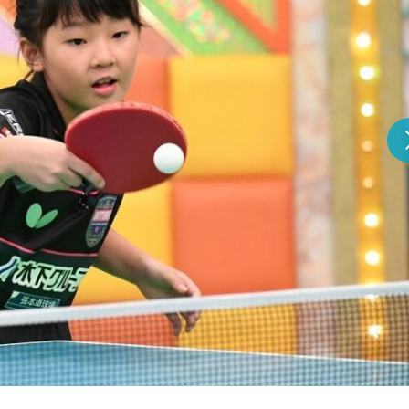
『アイ＝ラブ！げーみん
E齋藤樹愛羅＆佐々木舞
ビュー