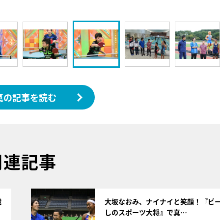
真の記事を読む
関連記事
サムネイル
戦
大坂なおみ、ナイナイと笑顔！『ビ
しのスポーツ大将』で真…