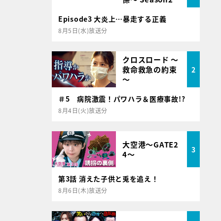
Episode3 大炎上…暴走する正義
8月5日(水)放送分
クロスロード ～
救命救急の約束
2
～
＃5 病院激震！パワハラ＆医療事故!?
8月4日(火)放送分
大空港～GATE2
3
4～
第3話 消えた子供と兎を追え！
8月6日(木)放送分