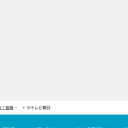
ビートたけし、天才キッズと卓球対決！容赦ない姿勢に思わず大人げないプレー
©テレビ朝日