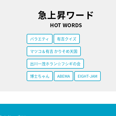
急上昇ワード
HOT WORDS
バラエティ
有吉クイズ
マツコ＆有吉 かりそめ天国
出川一茂ホラン☆フシギの会
博士ちゃん
ABEMA
EIGHT-JAM