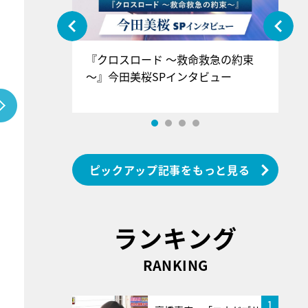
ぐ』＝LOV
『クロスロード ～救命救急の約束
『
香SPインタ
～』今田美桜SPインタビュー
ロ
ン
ピックアップ記事をもっと見る
ランキング
RANKING
1