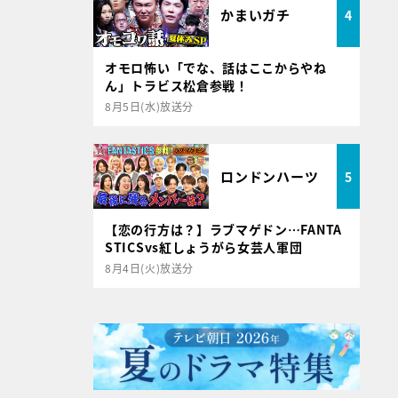
かまいガチ
4
オモロ怖い「でな、話はここからやね
ん」トラビス松倉参戦！
8月5日(水)放送分
ロンドンハーツ
5
【恋の行方は？】ラブマゲドン…FANTA
STICSvs紅しょうがら女芸人軍団
8月4日(火)放送分