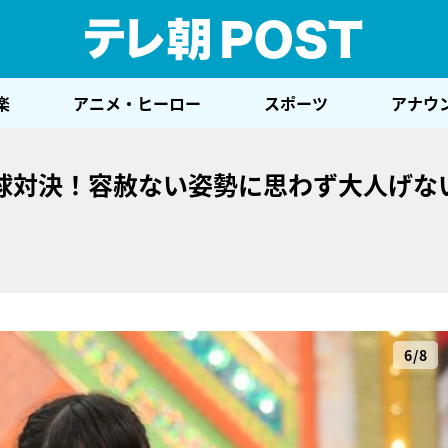
テレ
楽
アニメ・ヒーロー
スポーツ
アナウ
球対決！容赦ない姿勢に思わず大人げな
6/8