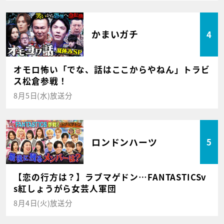
かまいガチ
4
オモロ怖い「でな、話はここからやねん」トラビ
ス松倉参戦！
8月5日(水)放送分
ロンドンハーツ
5
【恋の行方は？】ラブマゲドン…FANTASTICSv
s紅しょうがら女芸人軍団
8月4日(火)放送分