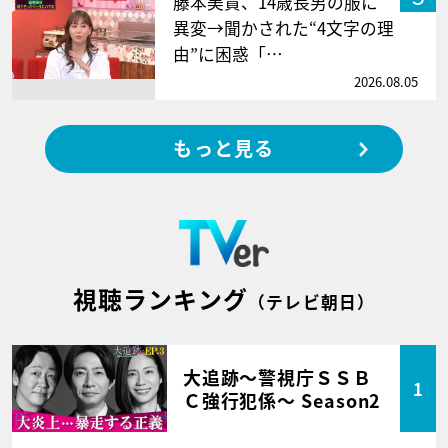
藤本美貴、14歳長男の服に
異変→聞かされた“4文字の理
由”に困惑「…
2026.08.05
もっと見る
視聴ランキング
（テレビ朝日）
大追跡～警視庁ＳＳＢ
1
Ｃ強行犯係～ Season2