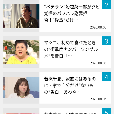
2
“ベテラン”船越英一郎がクビ
覚悟のパワハラ謝罪拒
否！“後輩”だけ…
2026.08.05
3
マツコ、初めて食べたとき
の“衝撃度ナンバーワングル
メ”を告白「…
2026.08.05
4
若槻千夏、家族にはあるの
に…家で自分だけ“ないも
の”告白 あわや…
2026.08.05
5