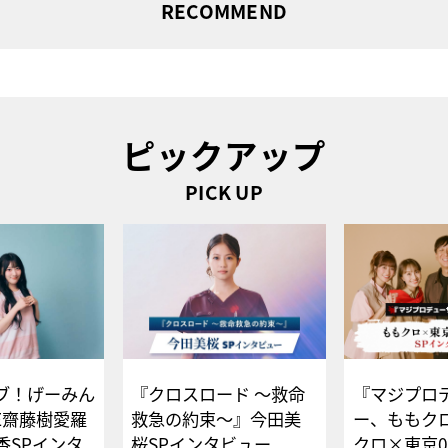
RECOMMEND
ピックアップ
PICK UP
ブ！げーみん
『クロスロード ～救命
『マジプロ
E齋藤樹愛羅
救急の約束～』今田美
ー、ももク
香SPインタ
桜SPインタビュー
クロ×東京0