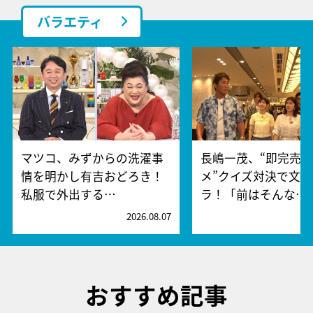
バラエティ
マツコ、みずからの洗濯事
長嶋一茂、“即完売
情を明かし有吉おどろき！
メ”クイズ対決で文
私服で外出する…
ラ！「前はそんな…
2026.08.07
2
おすすめ記事