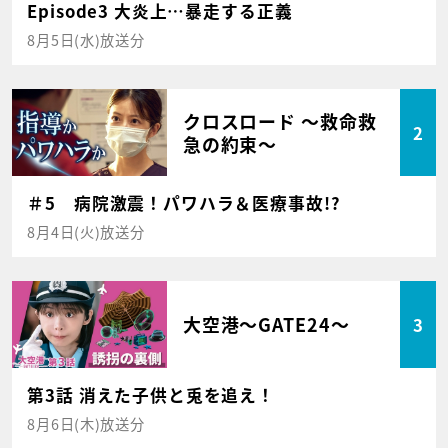
Episode3 大炎上…暴走する正義
8月5日(水)放送分
クロスロード ～救命救
2
急の約束～
＃5 病院激震！パワハラ＆医療事故!?
8月4日(火)放送分
大空港～GATE24～
3
第3話 消えた子供と兎を追え！
8月6日(木)放送分