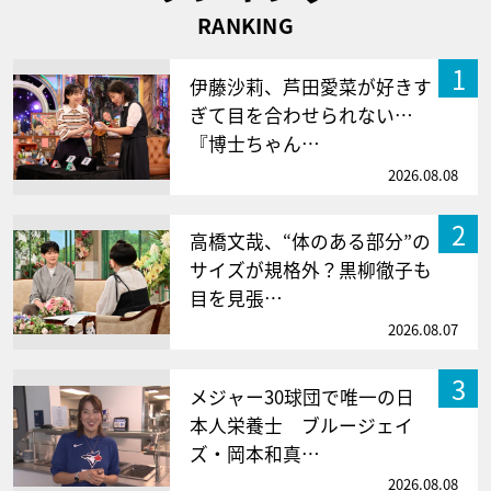
RANKING
1
伊藤沙莉、芦田愛菜が好きす
ぎて目を合わせられない…
『博士ちゃん…
2026.08.08
2
高橋文哉、“体のある部分”の
サイズが規格外？黒柳徹子も
目を見張…
2026.08.07
3
メジャー30球団で唯一の日
本人栄養士 ブルージェイ
ズ・岡本和真…
2026.08.08