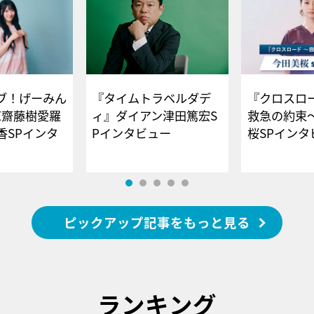
ブ！げーみん
『タイムトラベルダデ
『クロスロー
E齋藤樹愛羅
ィ』ダイアン津田篤宏S
救急の約束
香SPインタ
Pインタビュー
桜SPイ
ピックアップ記事をもっと見る
ランキング