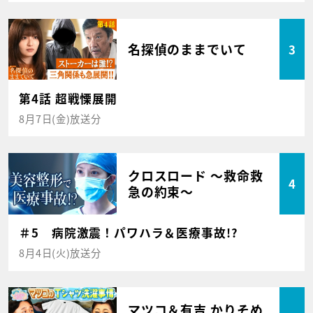
名探偵のままでいて
3
第4話 超戦慄展開
8月7日(金)放送分
クロスロード ～救命救
4
急の約束～
＃5 病院激震！パワハラ＆医療事故!?
8月4日(火)放送分
マツコ＆有吉 かりそめ