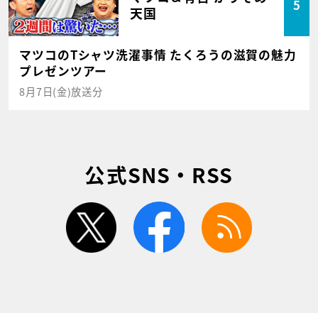
5
天国
マツコのTシャツ洗濯事情 たくろうの滋賀の魅力
プレゼンツアー
8月7日(金)放送分
公式SNS・RSS
twitter
facebook
rss