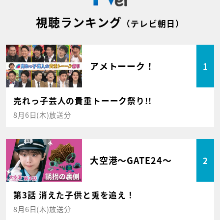
視聴ランキング
（テレビ朝日）
アメトーーク！
1
売れっ子芸人の貴重トーーク祭り!!
8月6日(木)放送分
大空港～GATE24～
2
第3話 消えた子供と兎を追え！
8月6日(木)放送分