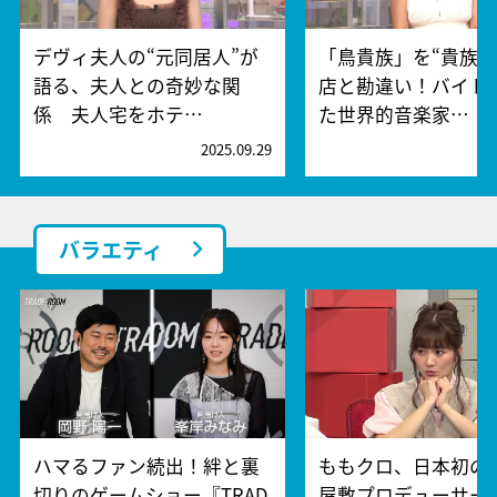
デヴィ夫人の“元同居人”が
「鳥貴族」を“貴族”
語る、夫人との奇妙な関
店と勘違い！バイト
係 夫人宅をホテ…
た世界的音楽家…
2025.09.29
2
バラエティ
ハマるファン続出！絆と裏
ももクロ、日本初の
切りのゲームショー『TRAD
屋敷プロデューサー