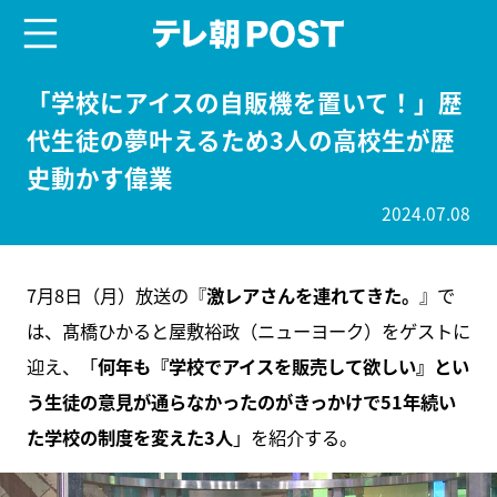
menu
テレ朝POST
「学校にアイスの自販機を置いて！」歴
代生徒の夢叶えるため3人の高校生が歴
史動かす偉業
2024.07.08
7月8日（月）放送の『
激レアさんを連れてきた。
』で
は、髙橋ひかると屋敷裕政（ニューヨーク）をゲストに
迎え、「
何年も『学校でアイスを販売して欲しい』とい
う生徒の意見が通らなかったのがきっかけで51年続い
た学校の制度を変えた3人
」を紹介する。