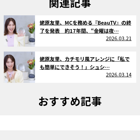
関連記事
サムネイル
蛯原友里、MCを務める『BeauTV』の終
了を発表 約17年間、“金曜は夜…
2026.03.21
サムネイル
蛯原友里、カチモリ風アレンジに「私で
も簡単にできそう！」シュシ…
2026.03.14
おすすめ記事