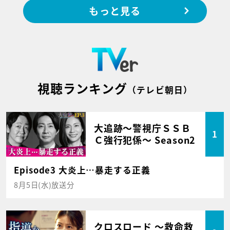
もっと見る
視聴ランキング
（テレビ朝日）
大追跡～警視庁ＳＳＢ
1
Ｃ強行犯係～ Season2
Episode3 大炎上…暴走する正義
8月5日(水)放送分
クロスロード ～救命救