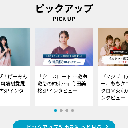
ピックアップ
PICK UP
ブ！げーみん
『クロスロード ～救命
『マジプロ
E齋藤樹愛羅
救急の約束～』今田美
ー、ももク
香SPインタ
桜SPインタビュー
クロ×東京0
ンタビュー
ピックアップ記事をもっと見る