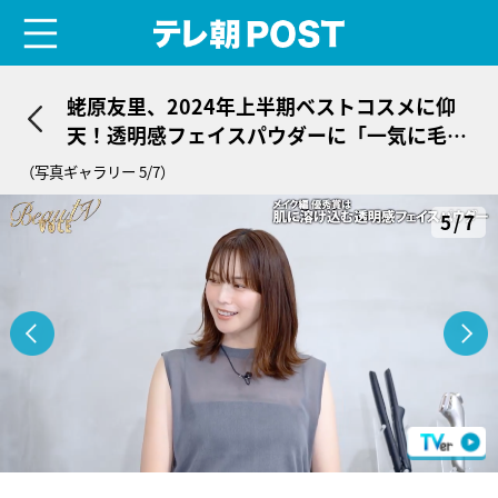
menu
テレ朝POST
蛯原友里、2024年上半期ベストコスメに仰
天！透明感フェイスパウダーに「一気に毛穴
がなくなった」
（写真ギャラリー 5/7）
5/7