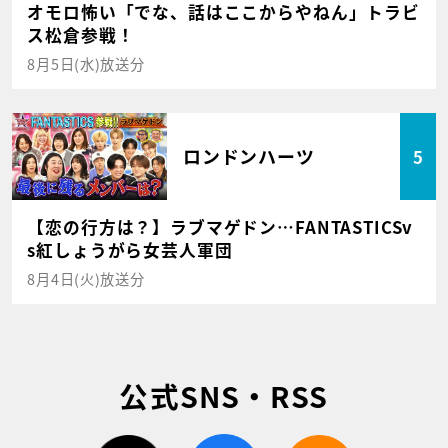
オモロ怖い「でな、話はここからやねん」トラビ
ス松倉参戦！
8月5日(水)放送分
ロンドンハーツ
5
【恋の行方は？】ラブマゲドン…FANTASTICSv
s紅しょうがら女芸人軍団
8月4日(火)放送分
公式SNS・RSS
twitter
facebook
rss