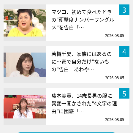
3
マツコ、初めて食べたとき
の“衝撃度ナンバーワングル
メ”を告白「…
2026.08.05
4
若槻千夏、家族にはあるの
に…家で自分だけ“ないも
の”告白 あわや…
2026.08.05
5
藤本美貴、14歳長男の服に
異変→聞かされた“4文字の理
由”に困惑「…
2026.08.05