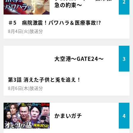
2
急の約束～
＃5 病院激震！パワハラ＆医療事故!?
8月4日(火)放送分
大空港～GATE24～
3
第3話 消えた子供と兎を追え！
8月6日(木)放送分
かまいガチ
4