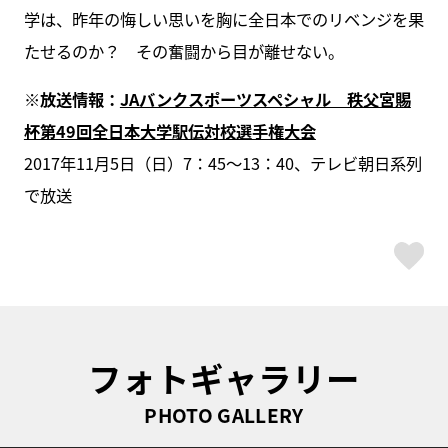
学は、昨年の悔しい思いを胸に全日本でのリベンジを果
たせるのか？ その奮闘から目が離せない。
※放送情報：
JAバンクスポーツスペシャル 秩父宮賜
杯第49回全日本大学駅伝対校選手権大会
2017年11月5日（日）7：45～13：40、テレビ朝日系列
で放送
ス
フォトギャラリー
PHOTO GALLERY