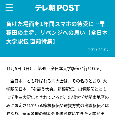
menu
テレ朝POST
負けた場面を1年間スマホの待受に…早
稲田の主将、リベンジへの思い【全日本
大学駅伝 直前特集】
2017.11.02
11月5日（日）、第49回全日本大学駅伝が行われる。
「全日本」とも呼ばれる同大会は、その名のとおり“大
学駅伝日本一”を競う大会。箱根駅伝、出雲駅伝ととも
に学生三大駅伝とされているが、出場大学が関東地区の
みに限定されている箱根駅伝や選抜方式の出雲駅伝とは
異なり、全国各地の選考会を勝ち抜いてきた大学が出