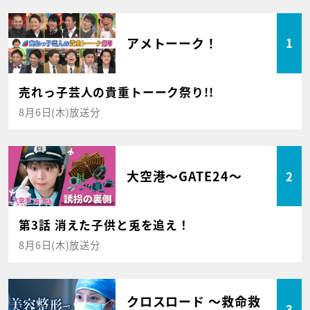
アメトーーク！
1
売れっ子芸人の貴重トーーク祭り!!
8月6日(木)放送分
大空港～GATE24～
2
第3話 消えた子供と兎を追え！
8月6日(木)放送分
クロスロード ～救命救
3