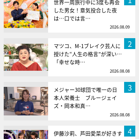
世界一周旅行中に3度も再会
した男女！意気投合した夜
は…口では言…
2026.08.09
2
マツコ、M-1ブレイク芸人に
授けた“人生の格言”が深い…
「幸せな時…
2026.08.08
3
メジャー30球団で唯一の日
本人栄養士 ブルージェイ
ズ・岡本和真…
2026.08.08
4
伊藤沙莉、芦田愛菜が好きす