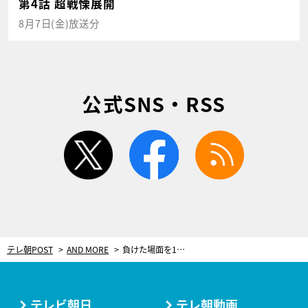
第4話 超戦慄展開
8月7日(金)放送分
公式SNS・RSS
twitter
facebook
rss
テレ朝POST
AND MORE
負けた場面を1年間スマホの待受に…早稲田の主将、リベンジへの思い【全日本大学駅伝 直前特集】
テレビ朝日
テレ朝動画