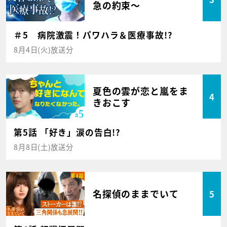
急の約束～
＃5 病院激震！パワハラ＆医療事故!?
8月4日(火)放送分
夏色の雲が恋と嵐をま
4
きおこす
第5話 「好き」涙の告白!?
8月8日(土)放送分
名探偵のままでいて
5