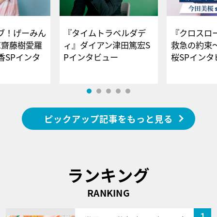
ブ！げーみん
『タイムトラベルダデ
『クロスロー
E齋藤樹愛羅
ィ』ダイアン津田篤宏S
救急の約束
香SPインタ
Pインタビュー
桜SPイ
ピックアップ記事をもっと見る
ランキング
RANKING
1