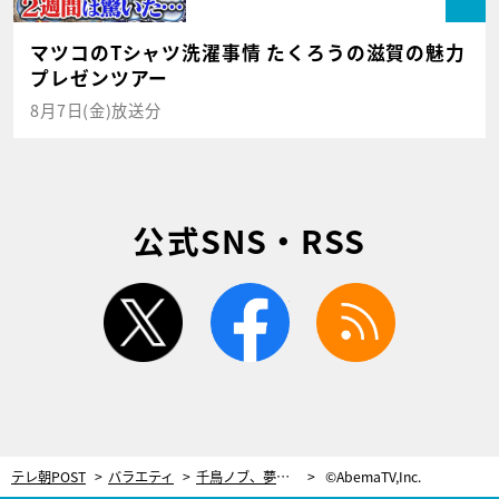
マツコのTシャツ洗濯事情 たくろうの滋賀の魅力
プレゼンツアー
8月7日(金)放送分
公式SNS・RSS
twitter
facebook
rss
テレ朝POST
バラエティ
千鳥ノブ、夢の“Barキス”を叶えて大興奮！女性にリードされる展開に…「最高でした」
©AbemaTV,Inc.