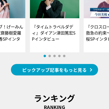
ブ！げーみん
『タイムトラベルダデ
『クロスロー
E齋藤樹愛羅
ィ』ダイアン津田篤宏S
救急の約束
香SPインタ
Pインタビュー
桜SPイ
ピックアップ記事をもっと見る
ランキング
RANKING