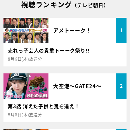
視聴ランキング
（テレビ朝日）
アメトーーク！
1
売れっ子芸人の貴重トーーク祭り!!
8月6日(木)放送分
大空港～GATE24～
2
第3話 消えた子供と兎を追え！
8月6日(木)放送分