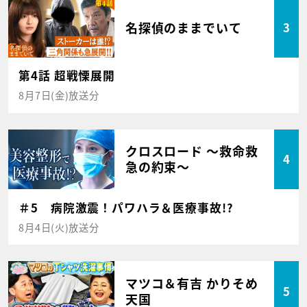
名探偵のままでいて
3
第4話 超戦慄展開
8月7日(金)放送分
クロスロード ～救命救
4
急の約束～
＃5 病院激震！パワハラ＆医療事故!?
8月4日(火)放送分
マツコ＆有吉 かりそめ
5
天国