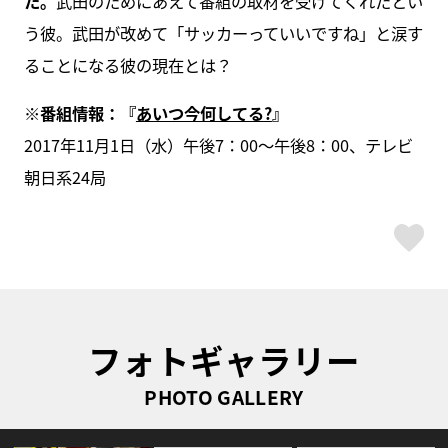
た。
武田のためにあえて番組の取材を受けてくれたとい
う彼。武田が改めて「サッカーっていいですね」と涙す
ることになる彼の現在とは？
※番組情報：『
あいつ今何してる?
』
2017年11月1日（水）午後7：00～午後8：00、テレビ
朝日系24局
ス
フォトギャラリー
PHOTO GALLERY