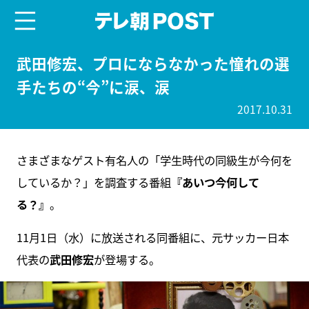
menu
テレ朝POST
武田修宏、プロにならなかった憧れの選
手たちの“今”に涙、涙
2017.10.31
さまざまなゲスト有名人の「学生時代の同級生が今何を
しているか？」を調査する番組
『あいつ今何して
る？』
。
11月1日（水）に放送される同番組に、元サッカー日本
代表の
武田修宏
が登場する。