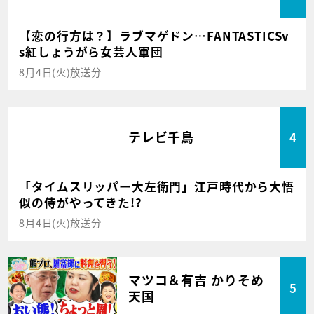
【恋の行方は？】ラブマゲドン…FANTASTICSv
s紅しょうがら女芸人軍団
8月4日(火)放送分
テレビ千鳥
4
「タイムスリッパー大左衛門」江戸時代から大悟
似の侍がやってきた!?
8月4日(火)放送分
マツコ＆有吉 かりそめ
5
天国