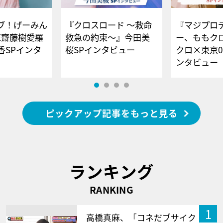
ブ！げーみん
『クロスロード ～救命
『マジプロ
E齋藤樹愛羅
救急の約束～』今田美
ー、ももク
香SPインタ
桜SPインタビュー
クロ×東京0
ンタビュー
ピックアップ記事をもっと見る
ランキング
RANKING
1
高橋真麻、「コネだブサイク