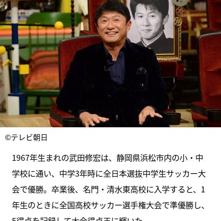
©テレビ朝日
1967年生まれの武田修宏は、静岡県浜松市内の小・中
学校に通い、中学3年時に全日本選抜中学生サッカー大
会で優勝。卒業後、名門・清水東高校に入学すると、1
年生のときに全国高校サッカー選手権大会で準優勝し、
5得点を記録して大会得点王に輝いた。