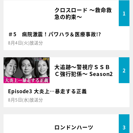
クロスロード ～救命救
1
急の約束～
＃5 病院激震！パワハラ＆医療事故!?
8月4日(火)放送分
大追跡～警視庁ＳＳＢ
2
Ｃ強行犯係～ Season2
Episode3 大炎上…暴走する正義
8月5日(水)放送分
ロンドンハーツ
3