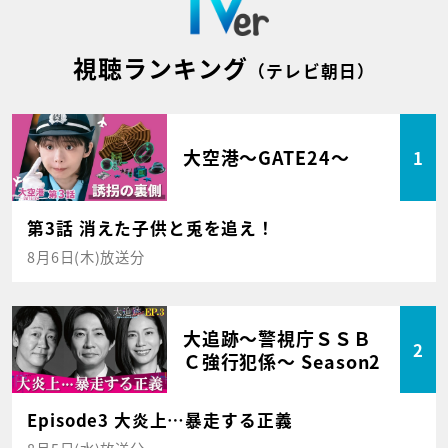
視聴ランキング
（テレビ朝日）
大空港～GATE24～
1
第3話 消えた子供と兎を追え！
8月6日(木)放送分
大追跡～警視庁ＳＳＢ
2
Ｃ強行犯係～ Season2
Episode3 大炎上…暴走する正義