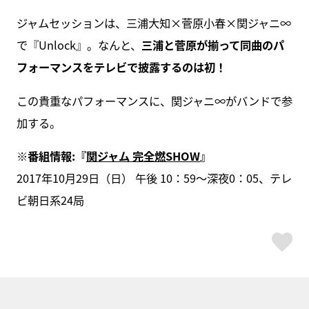
ジャムセッションは、三浦大知×菅原小春×関ジャニ∞
で『Unlock』。なんと、
三浦と菅原が揃って同曲のパ
フォーマンスをテレビで披露するのは初！
この貴重なパフォーマンスに、関ジャニ∞がバンドで参
加する。
※番組情報:『
関ジャム 完全燃SHOW
』
2017年10月29日（日） 午後 10：59～深夜0：05、テレ
ビ朝日系24局
ス