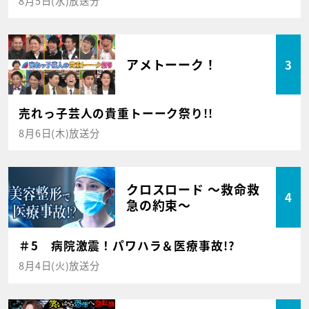
8月5日(水)放送分
アメトーーク！
3
売れっ子芸人の貴重トーーク祭り!!
8月6日(木)放送分
クロスロード ～救命救
4
急の約束～
＃5 病院激震！パワハラ＆医療事故!?
8月4日(火)放送分