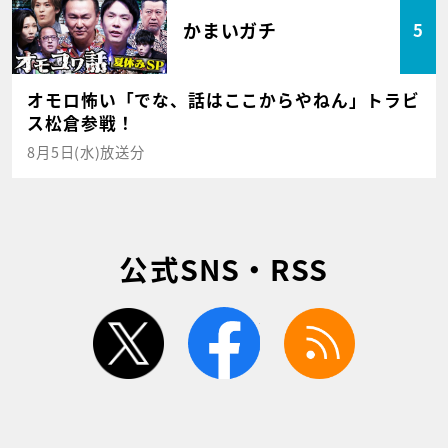
かまいガチ
5
オモロ怖い「でな、話はここからやねん」トラビ
ス松倉参戦！
8月5日(水)放送分
公式SNS・RSS
twitter
facebook
rss