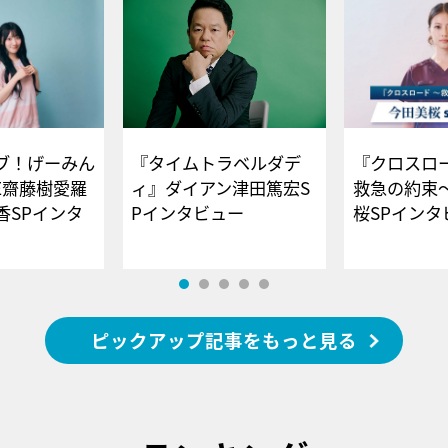
ブ！げーみん
『タイムトラベルダデ
『クロスロー
E齋藤樹愛羅
ィ』ダイアン津田篤宏S
救急の約束
香SPインタ
Pインタビュー
桜SPイ
ピックアップ記事をもっと見る