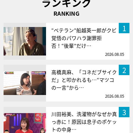
ランキング
RANKING
1
“ベテラン”船越英一郎がクビ
覚悟のパワハラ謝罪拒
否！“後輩”だけ…
2026.08.05
2
高橋真麻、「コネだブサイク
だ」と叩かれるも…“マツコ
の一言”から…
2026.08.05
3
川田裕美、洗濯物がなぜか真
っ赤に！原因は息子のポケッ
トの中身…