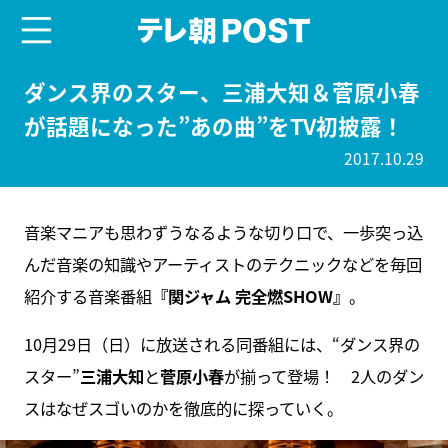
menu
テレ朝POST
ダンス界のスター、三浦大知＆菅原小春
が話題になった”あの曲”をTV初披露！
2017.10.29
音楽マニアも思わずうなるような切り口で、一歩突っ込
んだ音楽の知識やアーティストのテクニックなどを毎回
紹介する音楽番組
『関ジャム 完全燃SHOW』
。
10月29日（日）に放送される同番組には、“ダンス界の
スター”
三浦大知
と
菅原小春
が揃って登場！ 2人のダン
スはなぜスゴいのかを徹底的に探っていく。