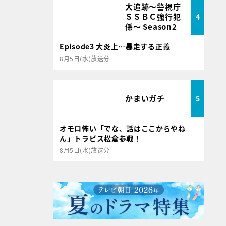
大追跡～警視庁
ＳＳＢＣ強行犯
4
係～ Season2
Episode3 大炎上…暴走する正義
8月5日(水)放送分
かまいガチ
5
オモロ怖い「でな、話はここからやね
ん」トラビス松倉参戦！
8月5日(水)放送分