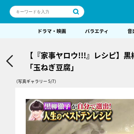
ドラマ・映画
バラエティ
音
【『家事ヤロウ!!!』レシピ】
「玉ねぎ豆腐」
（写真ギャラリー 5/7）