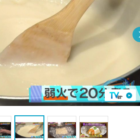
『アイ＝ラブ！げーみん
E齋藤樹愛羅＆佐々木舞
ビュー