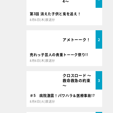
4～
第3話 消えた子供と兎を追え！
8月6日(木)放送分
アメトーーク！
2
売れっ子芸人の貴重トーーク祭り!!
8月6日(木)放送分
クロスロード ～
救命救急の約束
3
～
＃5 病院激震！パワハラ＆医療事故!?
8月4日(火)放送分