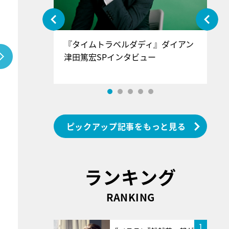
ぐ』＝LOV
『タイムトラベルダディ』ダイアン
『
香SPインタ
津田篤宏SPインタビュー
～
ピックアップ記事をもっと見る
ランキング
RANKING
1