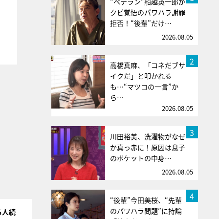
“ベテラン”船越英一郎が
クビ覚悟のパワハラ謝罪
拒否！“後輩”だけ…
2026.08.05
2
高橋真麻、「コネだブサ
イクだ」と叩かれる
も…“マツコの一言”か
ら…
2026.08.05
3
川田裕美、洗濯物がなぜ
か真っ赤に！原因は息子
のポケットの中身…
2026.08.05
4
“後輩”今田美桜、“先輩
のパワハラ問題”に持論
る人続