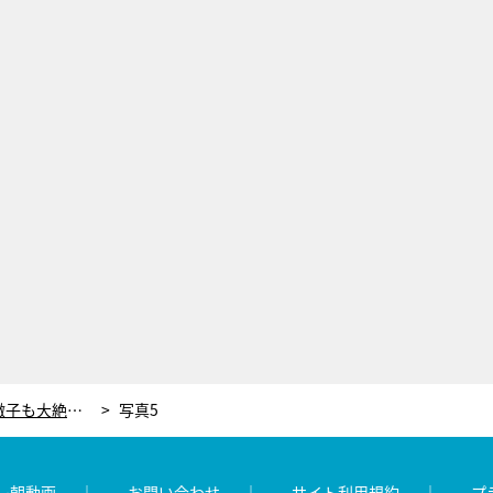
【『家事ヤロウ!!!』レシピ】黒柳徹子も大絶賛！予約が取れない人気店の「玉ねぎ豆腐」
写真5
レ朝動画
お問い合わせ
サイト利用規約
プ