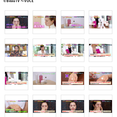
©BeauTV ～VOCE