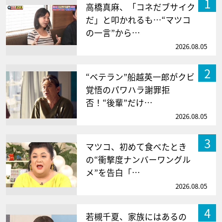
1
高橋真麻、「コネだブサイク
だ」と叩かれるも…“マツコ
の一言”から…
2026.08.05
2
“ベテラン”船越英一郎がクビ
覚悟のパワハラ謝罪拒
否！“後輩”だけ…
2026.08.05
3
マツコ、初めて食べたとき
の“衝撃度ナンバーワングル
メ”を告白「…
2026.08.05
4
若槻千夏、家族にはあるの