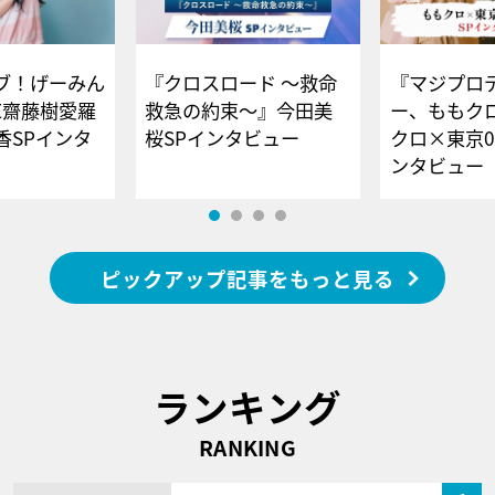
ブ！げーみん
『クロスロード ～救命
『マジプロ
E齋藤樹愛羅
救急の約束～』今田美
ー、ももク
香SPインタ
桜SPインタビュー
クロ×東京0
ンタビュー
ピックアップ記事をもっと見る
ランキング
RANKING