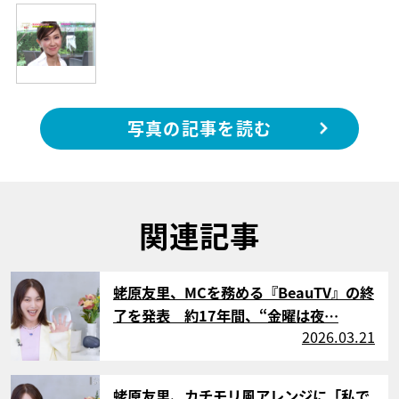
写真の記事を読む
関連記事
サムネイル
蛯原友里、MCを務める『BeauTV』の終
了を発表 約17年間、“金曜は夜…
2026.03.21
サムネイル
蛯原友里、カチモリ風アレンジに「私で