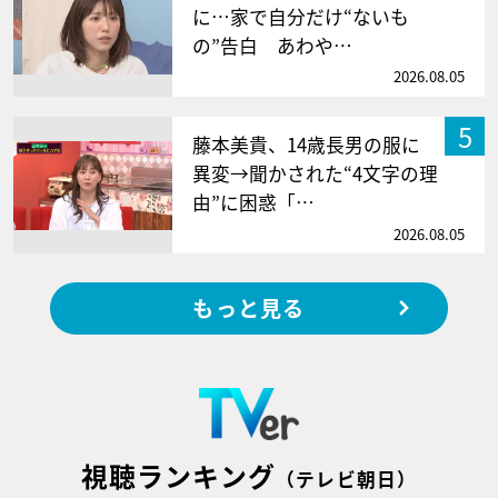
に…家で自分だけ“ないも
の”告白 あわや…
2026.08.05
5
藤本美貴、14歳長男の服に
異変→聞かされた“4文字の理
由”に困惑「…
2026.08.05
もっと見る
視聴ランキング
（テレビ朝日）