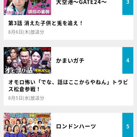
大空港～GATE24～
3
第3話 消えた子供と兎を追え！
8月6日(木)放送分
かまいガチ
4
オモロ怖い「でな、話はここからやねん」トラビ
ス松倉参戦！
8月5日(水)放送分
ロンドンハーツ
5