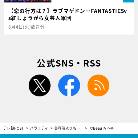
【恋の行方は？】ラブマゲドン…FANTASTICSv
s紅しょうがら女芸人軍団
8月4日(火)放送分
公式SNS・RSS
twitter
facebook
rss
テレ朝POST
バラエティ
美容液よりも効果的?!いつものクレンジング＆洗顔に“たった30秒のひと手間”
©BeauTV ～VOCE