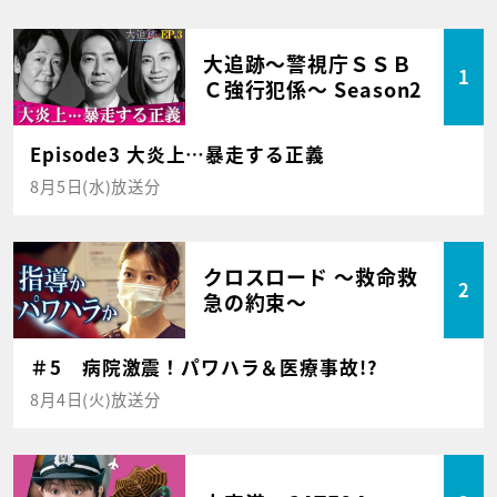
大追跡～警視庁ＳＳＢ
1
Ｃ強行犯係～ Season2
Episode3 大炎上…暴走する正義
8月5日(水)放送分
クロスロード ～救命救
2
急の約束～
＃5 病院激震！パワハラ＆医療事故!?
8月4日(火)放送分