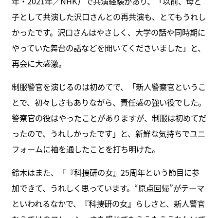
年・2021年／NHK）で共演経験があり、「以前、母と
子として共演した沢口さんとの再共演も、とてもうれし
かったです。沢口さんはやさしく、大学の話や同時期に
やっていた舞台の話などを聞いてくださいました」と、
再会に大感激。
制服警官を演じるのは初めてで、「新人警察官というこ
とで、初々しさもありながら、責任感の強い役でした。
警察官の役はやったことがありますが、制服は初めてだ
ったので、うれしかったです」と、新鮮な気持ちでユニ
フォームに袖を通したことを打ち明けた。
鈴木はまた、「『科捜研の女』25周年という節目に参
加できて、うれしく思っています。“原点回帰”がテーマ
といわれるなかで、『科捜研の女』らしさと、新人警官