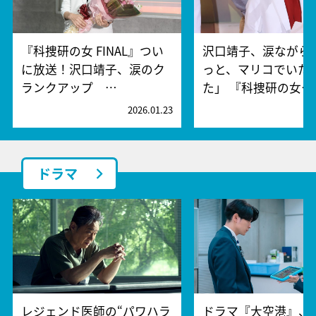
『科捜研の女 FINAL』つい
沢口靖子、涙ながら
に放送！沢口靖子、涙のク
っと、マリコでいた
ランクアップ …
た」 『科捜研の女…
2026.01.23
2
ドラマ
レジェンド医師の“パワハラ
ドラマ『大空港』、