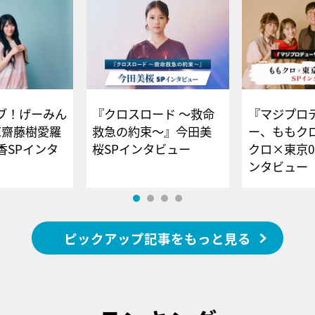
ブ！げーみん
『クロスロード ～救命
『マジプロ
E齋藤樹愛羅
救急の約束～』今田美
ー、ももク
香SPインタ
桜SPインタビュー
クロ×東京0
ンタビュー
ピックアップ記事をもっと見る