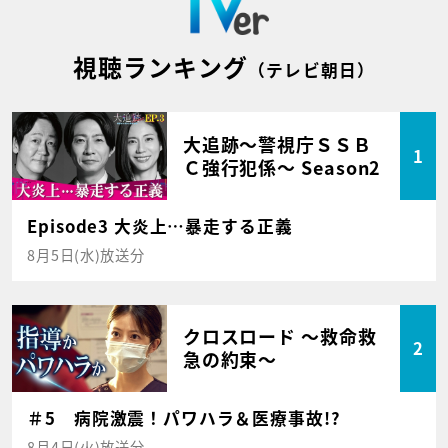
視聴ランキング
（テレビ朝日）
大追跡～警視庁ＳＳＢ
1
Ｃ強行犯係～ Season2
Episode3 大炎上…暴走する正義
8月5日(水)放送分
クロスロード ～救命救
2
急の約束～
＃5 病院激震！パワハラ＆医療事故!?
8月4日(火)放送分