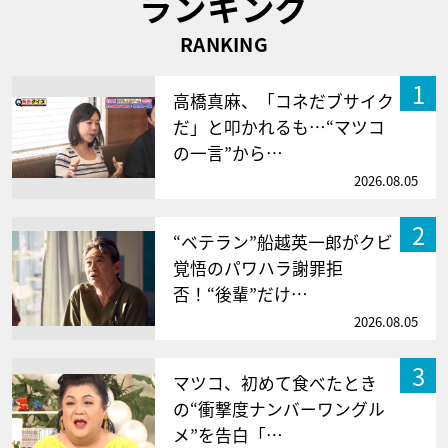
ランキング
RANKING
1
高橋真麻、「コネだブサイク
だ」と叩かれるも…“マツコ
の一言”から…
2026.08.05
2
“ベテラン”船越英一郎がクビ
覚悟のパワハラ謝罪拒
否！“後輩”だけ…
2026.08.05
3
マツコ、初めて食べたとき
の“衝撃度ナンバーワングル
メ”を告白「…