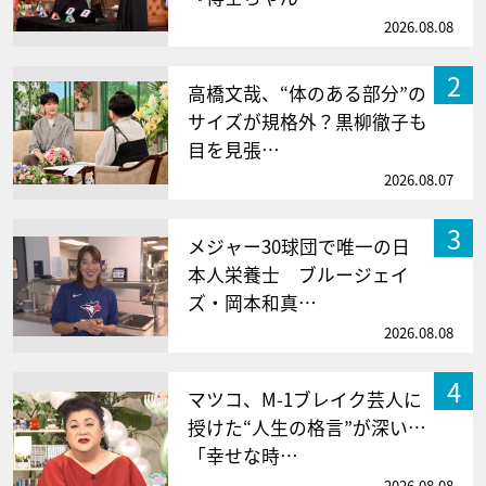
2026.08.08
2
高橋文哉、“体のある部分”の
サイズが規格外？黒柳徹子も
目を見張…
2026.08.07
3
メジャー30球団で唯一の日
本人栄養士 ブルージェイ
ズ・岡本和真…
2026.08.08
4
マツコ、M-1ブレイク芸人に
授けた“人生の格言”が深い…
「幸せな時…
2026.08.08