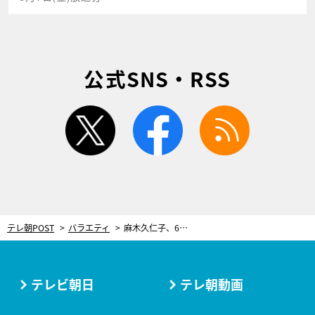
公式SNS・RSS
twitter
facebook
rss
テレ朝POST
バラエティ
麻木久仁子、60歳で“大学生”に。脳梗塞に乳がん…きっかけは40代後半からの経験
テレビ朝日
テレ朝動画