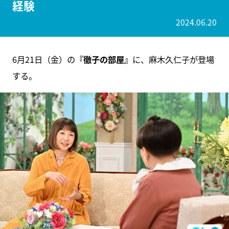
経験
2024.06.20
6月21日（金）の
『徹子の部屋』
に、麻木久仁子が登場
する。