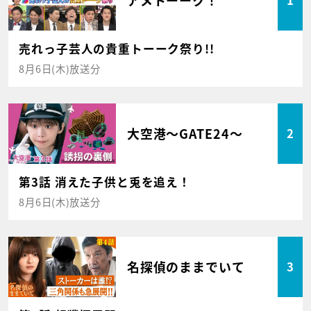
1
売れっ子芸人の貴重トーーク祭り!!
8月6日(木)放送分
大空港～GATE24～
2
第3話 消えた子供と兎を追え！
8月6日(木)放送分
名探偵のままでいて
3