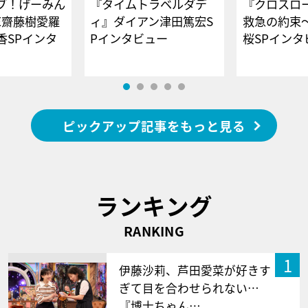
ブ！げーみん
『タイムトラベルダデ
『クロスロー
E齋藤樹愛羅
ィ』ダイアン津田篤宏S
救急の約束
香SPインタ
Pインタビュー
桜SPイ
ピックアップ記事をもっと見る
ランキング
RANKING
1
伊藤沙莉、芦田愛菜が好きす
ぎて目を合わせられない…
『博士ちゃん…