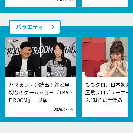
バラエティ
ハマるファン続出！絆と裏
ももクロ、日本初の
切りのゲームショー『TRAD
屋敷プロデューサー
E ROOM』 見届…
ぶ“恐怖の仕組み…
2026.08.09
2