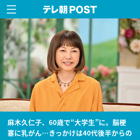
menu
テレ朝POST
麻木久仁子、60歳で“大学生”に。脳梗
塞に乳がん…きっかけは40代後半からの