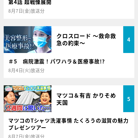
第4話 超戦慄展開
8月7日(金)放送分
クロスロード ～救命救
4
急の約束～
＃5 病院激震！パワハラ＆医療事故!?
8月4日(火)放送分
マツコ＆有吉 かりそめ
5
天国
マツコのTシャツ洗濯事情 たくろうの滋賀の魅力
プレゼンツアー
8月7日(金)放送分