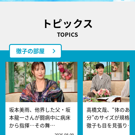
トピックス
TOPICS
徹子の部屋
坂本美雨、他界した父・坂
高橋文哉、“体のあ
本龍一さんが闘病中に病床
分”のサイズが規格
から指揮…その舞…
徹子も目を見張り…
2026.08.09
2