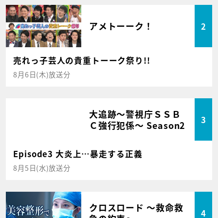
アメトーーク！
2
売れっ子芸人の貴重トーーク祭り!!
8月6日(木)放送分
大追跡～警視庁ＳＳＢ
3
Ｃ強行犯係～ Season2
Episode3 大炎上…暴走する正義
8月5日(水)放送分
クロスロード ～救命救
4