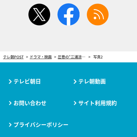
twitter
facebook
rss
テレ朝POST
ドラマ・映画
圧巻の“三浦涼介劇場”が展開！芹沢鴨がたどり着くのは…『君とゆきて咲く』超衝撃回
写真2
テレビ朝日
テレ朝動画
お問い合わせ
サイト利用規約
プライバシーポリシー