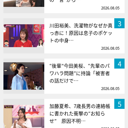
2026.08.05
3
川田裕美、洗濯物がなぜか真
っ赤に！原因は息子のポケッ
トの中身…
2026.08.05
4
“後輩”今田美桜、“先輩のパ
ワハラ問題”に持論「被害者
の話だけで…
2026.08.05
5
加藤夏希、7歳長男の連絡帳
に書かれた衝撃の“お知ら
せ” 原因不明…