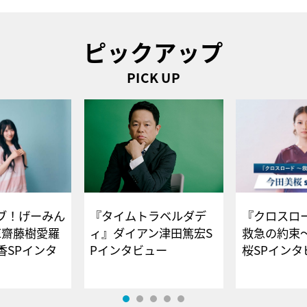
ピックアップ
PICK UP
ブ！げーみん
『タイムトラベルダデ
『クロスロー
E齋藤樹愛羅
ィ』ダイアン津田篤宏S
救急の約束
香SPインタ
Pインタビュー
桜SPイ