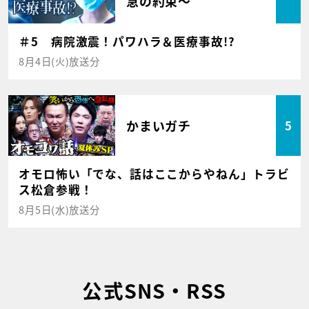
急の約束～
＃5 病院激震！パワハラ＆医療事故!?
8月4日(火)放送分
かまいガチ
5
オモロ怖い「でな、話はここからやねん」トラビ
ス松倉参戦！
8月5日(水)放送分
公式SNS・RSS