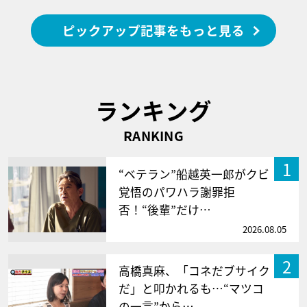
ピックアップ記事をもっと見る
ランキング
RANKING
1
“ベテラン”船越英一郎がクビ
覚悟のパワハラ謝罪拒
否！“後輩”だけ…
2026.08.05
2
高橋真麻、「コネだブサイク
だ」と叩かれるも…“マツコ
の一言”から…