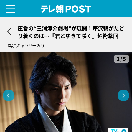
menu
テレ朝POST
圧巻の“三浦涼介劇場”が展開！芹沢鴨がたど
り着くのは…『君とゆきて咲く』超衝撃回
（写真ギャラリー 2/5）
2/5