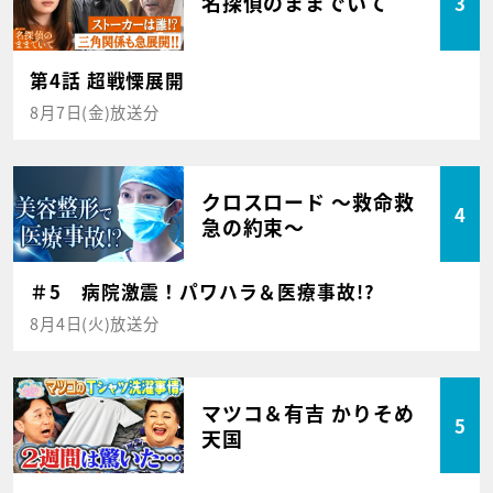
名探偵のままでいて
3
第4話 超戦慄展開
8月7日(金)放送分
クロスロード ～救命救
4
急の約束～
＃5 病院激震！パワハラ＆医療事故!?
8月4日(火)放送分
マツコ＆有吉 かりそめ
5
天国