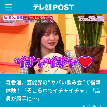
menu
テレ朝POST
森香澄、芸能界の“ヤバい飲み会”で衝撃
体験！「そこら中でイチャイチャ」「店
員が勝手に…」
2024.06.13