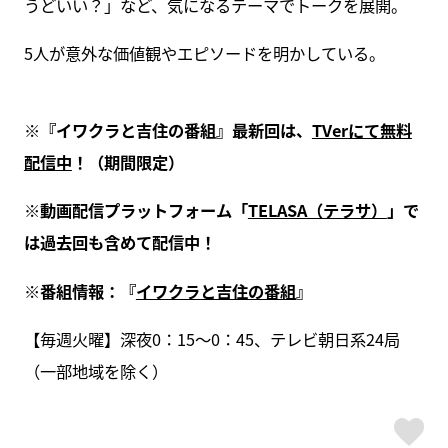
うどいい？」など、気になるテーマでトークを展開。
5人が意外な価値観やエピソードを明かしている。
※
『イワクラと吉住の番組』最新回は、
TVer
にて無料
配信中
！（期間限定）
※
動画配信プラットフォーム「
TELASA
（テラサ）
」で
は過去回も含めて配信中！
※
番組情報：『
イワクラと吉住の番組
』
【毎週火曜】深夜0：15～0：45、テレビ朝日系24局
（一部地域を除く）
ス