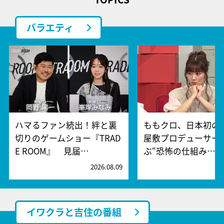
バラエティ
ハマるファン続出！絆と裏
ももクロ、日本初の
切りのゲームショー『TRAD
屋敷プロデューサー
E ROOM』 見届…
ぶ“恐怖の仕組み…
2026.08.09
2
イワクラと吉住の番組