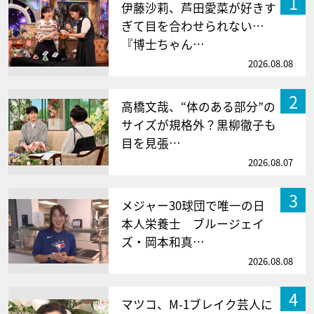
1
伊藤沙莉、芦田愛菜が好きす
ぎて目を合わせられない…
『博士ちゃん…
2026.08.08
2
高橋文哉、“体のある部分”の
サイズが規格外？黒柳徹子も
目を見張…
2026.08.07
3
メジャー30球団で唯一の日
本人栄養士 ブルージェイ
ズ・岡本和真…
2026.08.08
4
マツコ、M-1ブレイク芸人に