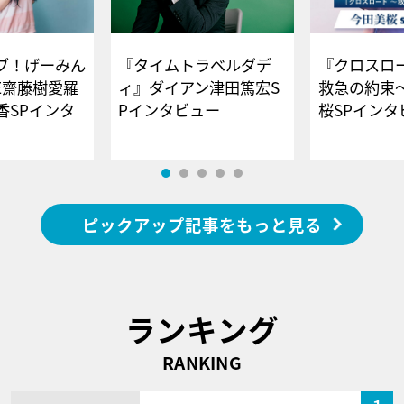
ブ！げーみん
『タイムトラベルダデ
『クロスロー
E齋藤樹愛羅
ィ』ダイアン津田篤宏S
救急の約束
香SPインタ
Pインタビュー
桜SPイ
ピックアップ記事をもっと見る
ランキング
RANKING