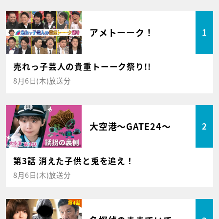
アメトーーク！
1
売れっ子芸人の貴重トーーク祭り!!
8月6日(木)放送分
大空港～GATE24～
2
第3話 消えた子供と兎を追え！
8月6日(木)放送分