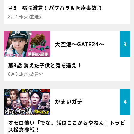
＃5 病院激震！パワハラ＆医療事故!?
8月4日(火)放送分
大空港～GATE24～
3
第3話 消えた子供と兎を追え！
8月6日(木)放送分
かまいガチ
4
オモロ怖い「でな、話はここからやねん」トラビ
ス松倉参戦！