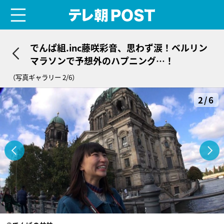
menu
テレ朝POST
でんぱ組.inc藤咲彩音、思わず涙！ベルリン
マラソンで予想外のハプニング…！
（写真ギャラリー 2/6）
2/6