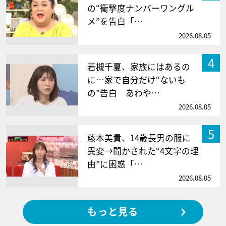
の“衝撃度ナンバーワングル
メ”を告白「…
2026.08.05
4
若槻千夏、家族にはあるの
に…家で自分だけ“ないも
の”告白 あわや…
2026.08.05
5
藤本美貴、14歳長男の服に
異変→聞かされた“4文字の理
由”に困惑「…
2026.08.05
もっと見る