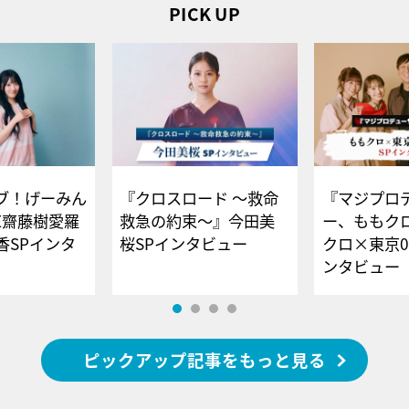
PICK UP
ブ！げーみん
『クロスロード ～救命
『マジプロ
E齋藤樹愛羅
救急の約束～』今田美
ー、ももク
香SPインタ
桜SPインタビュー
クロ×東京0
ンタビュー
ピックアップ記事をもっと見る