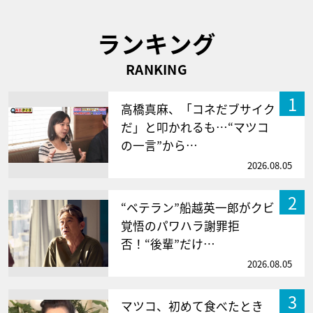
ランキング
RANKING
1
高橋真麻、「コネだブサイク
だ」と叩かれるも…“マツコ
の一言”から…
2026.08.05
2
“ベテラン”船越英一郎がクビ
覚悟のパワハラ謝罪拒
否！“後輩”だけ…
2026.08.05
3
マツコ、初めて食べたとき