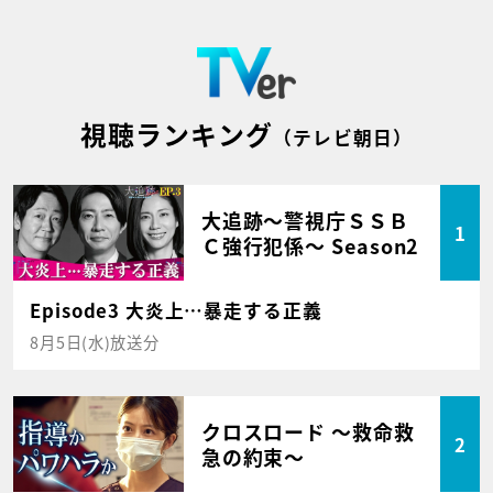
視聴ランキング
（テレビ朝日）
大追跡～警視庁ＳＳＢ
1
Ｃ強行犯係～ Season2
Episode3 大炎上…暴走する正義
8月5日(水)放送分
クロスロード ～救命救
2
急の約束～