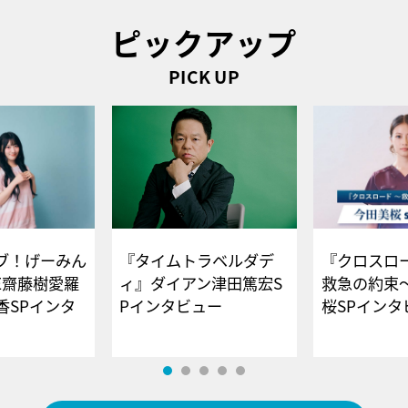
ピックアップ
PICK UP
ブ！げーみん
『タイムトラベルダデ
『クロスロー
E齋藤樹愛羅
ィ』ダイアン津田篤宏S
救急の約束
香SPインタ
Pインタビュー
桜SPイ