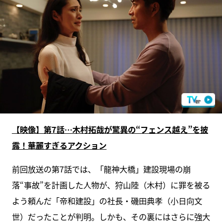
【映像】第7話…木村拓哉が驚異の“フェンス越え”を披
露！華麗すぎるアクション
前回放送の第7話では、「龍神大橋」建設現場の崩
落“事故”を計画した人物が、狩山陸（木村）に罪を被る
よう頼んだ「帝和建設」の社長・磯田典孝（小日向文
世）だったことが判明。しかも、その裏にはさらに強大