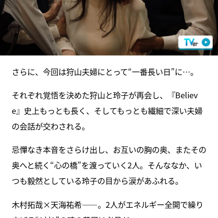
さらに、今回は狩山夫婦にとって“一番長い日”に…。
それぞれ覚悟を決めた狩山と玲子が再会し、『Believ
e』史上もっとも長く、そしてもっとも繊細で深い夫婦
の会話が交わされる。
忌憚なき本音をさらけ出し、お互いの胸の奥、またその
奥へと続く“心の橋”を渡っていく2人。そんななか、い
つも毅然としている玲子の目から涙があふれる。
木村拓哉×天海祐希――。2人がエネルギー全開で繰り