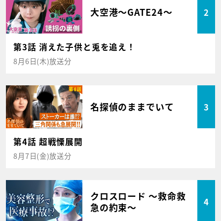
大空港～GATE24～
2
第3話 消えた子供と兎を追え！
8月6日(木)放送分
名探偵のままでいて
3
第4話 超戦慄展開
8月7日(金)放送分
クロスロード ～救命救
4
急の約束～