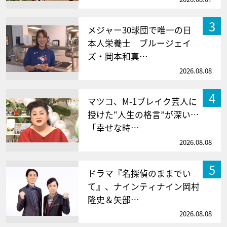
3
メジャー30球団で唯一の日
本人栄養士 ブルージェイ
ズ・岡本和真…
2026.08.08
4
マツコ、M-1ブレイク芸人に
授けた“人生の格言”が深い…
「幸せな時…
2026.08.08
5
ドラマ『名探偵のままでい
て』、ナインティナイン岡村
隆史＆矢部…
2026.08.08