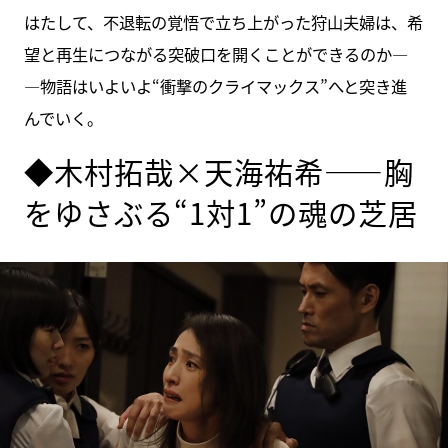
はたして、不退転の覚悟で立ち上がった狩山夫婦は、希
望と再生につながる突破口を開くことができるのか―
―物語はいよいよ“衝撃のクライマックス”へと突き進
んでいく。
◆木村拓哉×天海祐希――胸
をゆさぶる“1対1”の魂の芝居