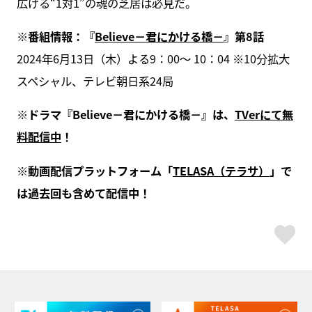
広げる“1対1”の魂の芝居は必見だ。
※
番組情報：『
Believe
－君にかける橋－
』第8
話
2024年6月13日（木）よる9：00～ 10：04 ※10分拡大
スペシャル、テレビ朝日系24局
※
ドラマ『
Believe
－君にかける橋－』は、
TVer
にて無
料配信中
！
※
動画配信プラットフォーム「
TELASA
（テラサ）
」で
は過去回も含めて配信中！
ス