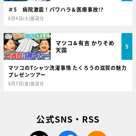
＃5 病院激震！パワハラ＆医療事故!?
8月4日(火)放送分
マツコ＆有吉 かりそめ
5
天国
マツコのTシャツ洗濯事情 たくろうの滋賀の魅力
プレゼンツアー
8月7日(金)放送分
公式SNS・RSS
twitter
facebook
rss