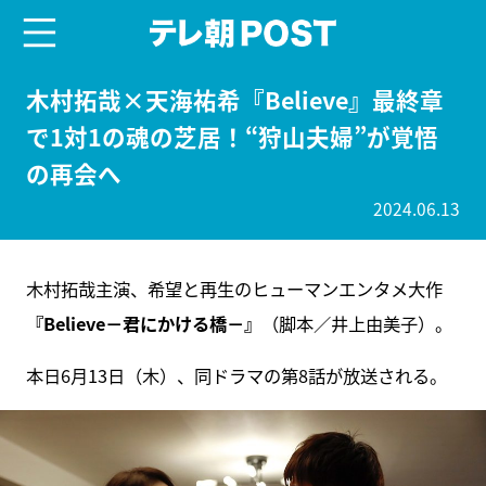
menu
テレ朝POST
木村拓哉×天海祐希『Believe』最終章
で1対1の魂の芝居！“狩山夫婦”が覚悟
の再会へ
2024.06.13
木村拓哉主演、希望と再生のヒューマンエンタメ大作
『Believe－君にかける橋－』
（脚本／井上由美子）。
本日6月13日（木）、同ドラマの第8話が放送される。