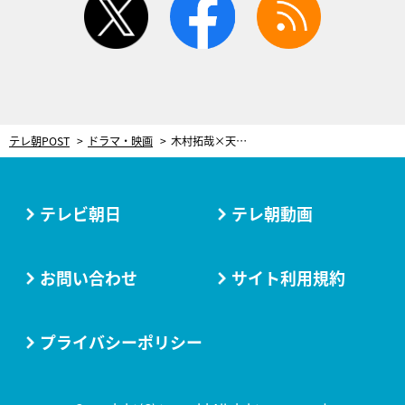
テレ朝POST
ドラマ・映画
木村拓哉×天海祐希『Believe』最終章で1対1の魂の芝居！“狩山夫婦”が覚悟の再会へ
テレビ朝日
テレ朝動画
お問い合わせ
サイト利用規約
プライバシーポリシー