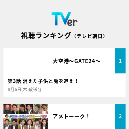
視聴ランキング
（テレビ朝日）
大空港～GATE24～
1
第3話 消えた子供と兎を追え！
8月6日(木)放送分
アメトーーク！
2