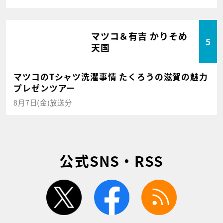
マツコ＆有吉 かりそめ
5
天国
マツコのTシャツ洗濯事情 たくろうの滋賀の魅力
プレゼンツアー
8月7日(金)放送分
公式SNS・RSS
twitter
facebook
rss