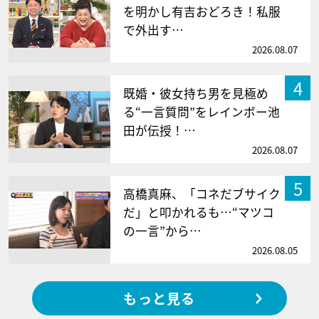
を明かし有吉おどろき！私服
で外出す…
2026.08.07
4
既婚・彼女持ち男を見極め
る“一言質問”をレインボー池
田が伝授！…
2026.08.07
5
高橋真麻、「コネだブサイク
だ」と叩かれるも…“マツコ
の一言”から…
2026.08.05
もっと見る