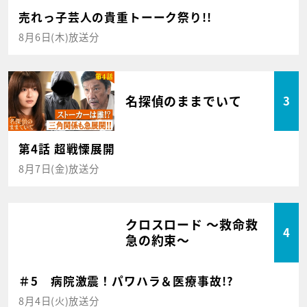
売れっ子芸人の貴重トーーク祭り!!
8月6日(木)放送分
名探偵のままでいて
3
第4話 超戦慄展開
8月7日(金)放送分
クロスロード ～救命救
4
急の約束～
＃5 病院激震！パワハラ＆医療事故!?
8月4日(火)放送分