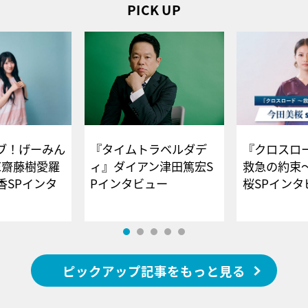
PICK UP
ブ！げーみん
『タイムトラベルダデ
『クロスロー
E齋藤樹愛羅
ィ』ダイアン津田篤宏S
救急の約束
香SPインタ
Pインタビュー
桜SPイ
ピックアップ記事をもっと見る