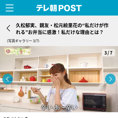
menu
テレ朝POST
久松郁実、親友・松元絵里花の“私だけが作
れる”お弁当に感激！私だけな理由とは？
（写真ギャラリー 3/7）
3/7