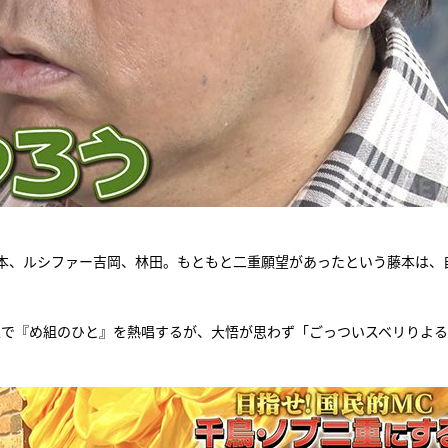
本、ルシファー吉岡、林田。もともと二重願望があったという藤本は、
人で『め組のひと』を熱唱するが、大悟が思わず「ごっついスベリりよ