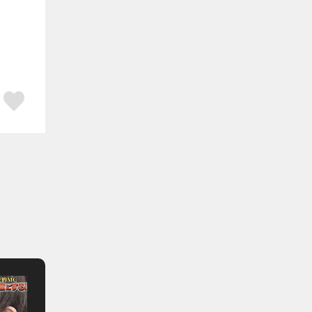
ア
はてブ
スキボタン