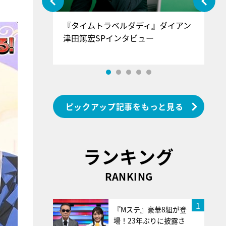
ぐ』＝LOV
『タイムトラベルダディ』ダイアン
『
香SPインタ
津田篤宏SPインタビュー
～
ピックアップ記事をもっと見る
ランキング
RANKING
1
『Mステ』豪華8組が登
場！23年ぶりに披露さ