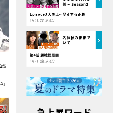
係～ Season2
Episode3 大炎上…暴走する正義
8月5日(水)放送分
名探偵のままで
5
いて
第4話 超戦慄展開
8月7日(金)放送分
自然
るな」
急上昇ワード