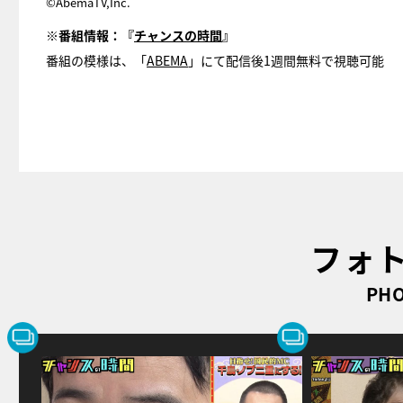
©AbemaTV,Inc.
※番組情報：『
チャンスの時間
』
番組の模様は、「
ABEMA
」にて配信後1週間無料で視聴可能
フォ
PHO