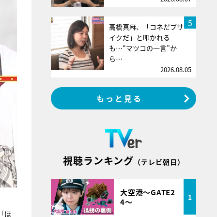
5
高橋真麻、「コネだブサ
イクだ」と叩かれる
も…“マツコの一言”か
ら…
2026.08.05
もっと見る
視聴ランキング
（テレビ朝日）
大空港～GATE2
1
4～
「ほ