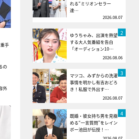
れる“ミリオンセラー
達…
2026.08.07
2
ゆうちゃみ、出演を熱望
する大人気番組を告白
二重手
「オーディション10…
2026.08.06
るの
3
マツコ、みずからの洗濯
事情を明かし有吉おどろ
容外
き！私服で外出す…
2026.08.07
4
既婚・彼女持ち男を見極
める“一言質問”をレイン
ボー池田が伝授！…
2026.08.07