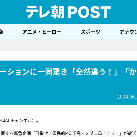
テレ
楽
アニメ・ヒーロー
スポーツ
アナウ
ーションに一同驚き「全然違う！」「か
2024.06.
PECIALチャンネル）。
計画する緊急企画「目指せ！国民的MC 千鳥・ノブ二重にする！」が放送