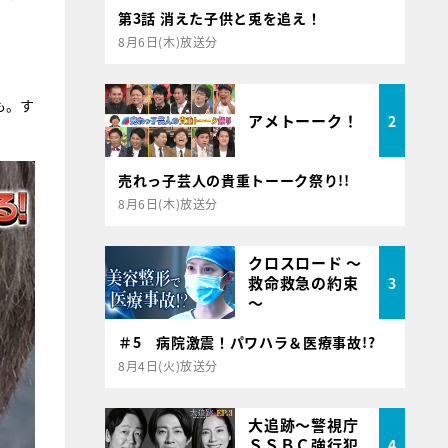
第3話 消えた子供と兎を追え！
8月6日(木)放送分
も。す
アメトーーク！
2
売れっ子芸人の貴重トーーク祭り!!
8月6日(木)放送分
クロスロード ～
救命救急の約束
3
～
＃5 病院激震！パワハラ＆医療事故!?
8月4日(火)放送分
大追跡～警視庁
ＳＳＢＣ強行犯
4