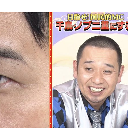
『アイ＝ラブ！げーみん
E齋藤樹愛羅＆佐々木舞
ビュー