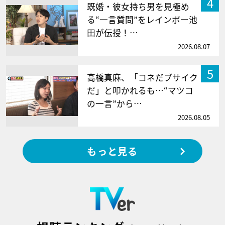
4
既婚・彼女持ち男を見極め
る“一言質問”をレインボー池
田が伝授！…
2026.08.07
5
高橋真麻、「コネだブサイク
だ」と叩かれるも…“マツコ
の一言”から…
2026.08.05
もっと見る