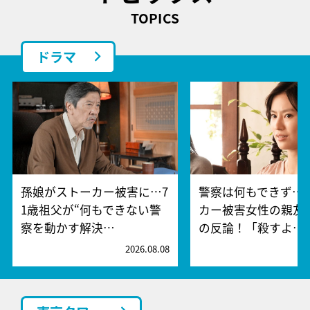
TOPICS
ドラマ
孫娘がストーカー被害に…7
警察は何もできず…
1歳祖父が“何もできない警
カー被害女性の親友
察を動かす解決…
の反論！「殺すよ…
2026.08.08
2