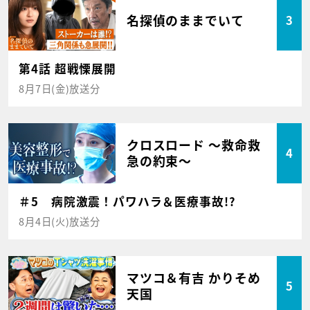
名探偵のままでいて
3
第4話 超戦慄展開
8月7日(金)放送分
クロスロード ～救命救
4
急の約束～
＃5 病院激震！パワハラ＆医療事故!?
8月4日(火)放送分
マツコ＆有吉 かりそめ
5
天国