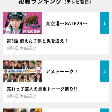
視聴ランキング
（テレビ朝日）
大空港～GATE24～
1
第3話 消えた子供と兎を追え！
8月6日(木)放送分
アメトーーク！
2
売れっ子芸人の貴重トーーク祭り!!
8月6日(木)放送分