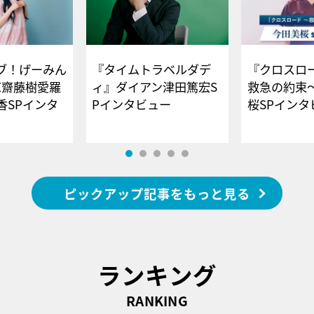
ブ！げーみん
『タイムトラベルダデ
『クロスロー
E齋藤樹愛羅
ィ』ダイアン津田篤宏S
救急の約束
香SPインタ
Pインタビュー
桜SPイ
ピックアップ記事をもっと見る
ランキング
RANKING