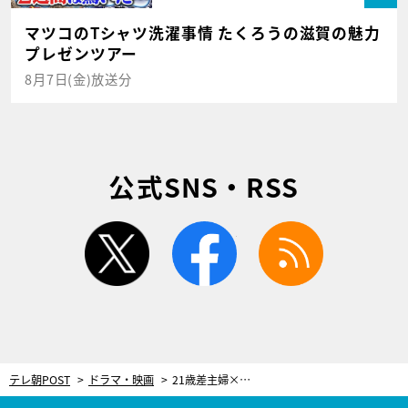
マツコのTシャツ洗濯事情 たくろうの滋賀の魅力
プレゼンツアー
8月7日(金)放送分
公式SNS・RSS
twitter
facebook
rss
テレ朝POST
ドラマ・映画
21歳差主婦×家庭教師、“禁断の関係”はまだ続く!? 熱い告白に「心臓ぶち抜かれた」と視聴者ドキドキ＜東京タワー＞