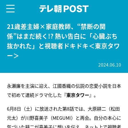
menu
テレ朝POST
21歳差主婦×家庭教師、“禁断の関
係”はまだ続く!? 熱い告白に「心臓ぶち
抜かれた」と視聴者ドキドキ＜東京タワ
ー＞
2024.06.10
永瀬廉を主演に迎え、江國香織の伝説の恋愛小説を日本
で初めて連続ドラマ化した『
東京タワー
』。
6月8日（土）に放送された第8話では、大原耕二（松田
元太）が川野喜美子（MEGUMI）と再会。自分の本心に
気づいた耕二が喜美子に想いを伝え、ネット上で視聴者