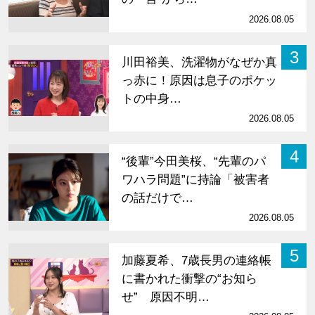
2026.08.05
3
川田裕美、洗濯物がなぜか真
っ赤に！原因は息子のポケッ
トの中身…
2026.08.05
4
“後輩”今田美桜、“先輩のパ
ワハラ問題”に持論「被害者
の話だけで…
2026.08.05
5
加藤夏希、7歳長男の連絡帳
に書かれた衝撃の“お知ら
せ” 原因不明…