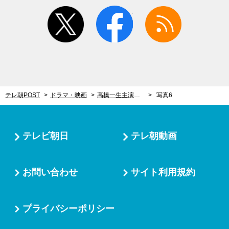
twitter
facebook
rss
テレ朝POST
ドラマ・映画
高橋一生主演『6秒間の軌跡』ついに最終回！関係にも新展開…「水森さんじゃなきゃだめなんだ」
写真6
テレビ朝日
テレ朝動画
お問い合わせ
サイト利用規約
プライバシーポリシー