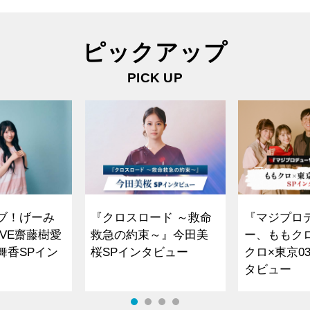
ピックアップ
PICK UP
ブ！げーみ
『クロスロード ～救命
『マジプロ
VE齋藤樹愛
救急の約束～』今田美
ー、ももク
舞香SPイン
桜SPインタビュー
クロ×東京0
タビュー