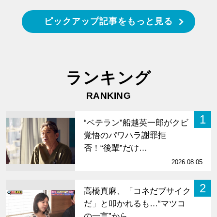
ピックアップ記事をもっと見る
ランキング
RANKING
1
“ベテラン”船越英一郎がクビ
覚悟のパワハラ謝罪拒
否！“後輩”だけ…
2026.08.05
2
高橋真麻、「コネだブサイク
だ」と叩かれるも…“マツコ
の一言”から…