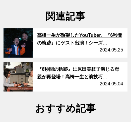
関連記事
サムネイル
高橋一生が熱望したYouTuber、『6秒間
の軌跡』にゲスト出演！シーズ…
2024.05.25
サムネイル
『6秒間の軌跡』に原田美枝子演じる母
親が再登場！高橋一生と演技巧…
2024.05.04
おすすめ記事