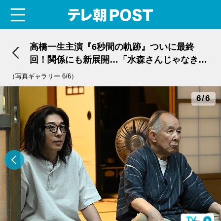
menu
テレ朝POST
高橋一生主演『6秒間の軌跡』ついに最終
回！関係にも新展開…「水森さんじゃなきゃ
だめなんだ」
（写真ギャラリー 6/6）
6/6