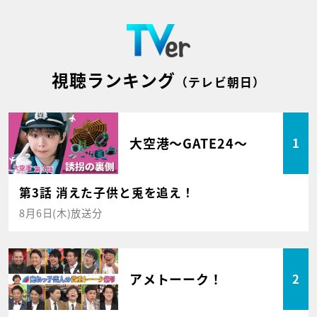
視聴ランキング
（テレビ朝日）
大空港～GATE24～
1
第3話 消えた子供と兎を追え！
8月6日(木)放送分
アメトーーク！
2