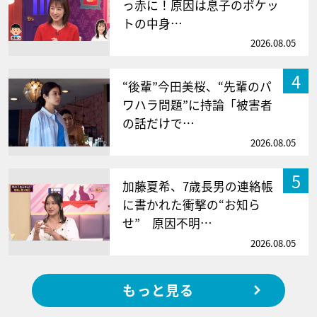
っ赤に！原因は息子のポケッ
トの中身…
2026.08.05
4
“後輩”今田美桜、“先輩のパ
ワハラ問題”に持論「被害者
の話だけで…
2026.08.05
5
加藤夏希、7歳長男の連絡帳
に書かれた衝撃の“お知ら
せ” 原因不明…
2026.08.05
もっと見る