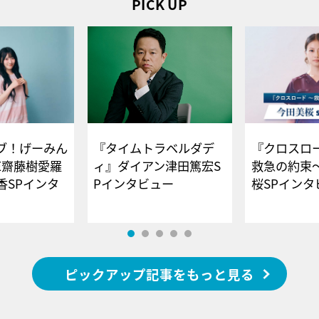
PICK UP
ブ！げーみん
『タイムトラベルダデ
『クロスロー
E齋藤樹愛羅
ィ』ダイアン津田篤宏S
救急の約束
香SPインタ
Pインタビュー
桜SPイ
ピックアップ記事をもっと見る