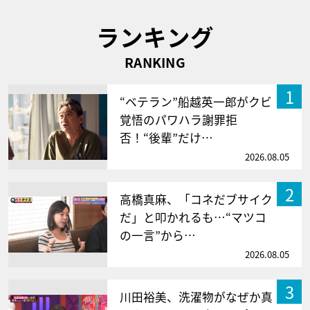
ランキング
RANKING
1
“ベテラン”船越英一郎がクビ
覚悟のパワハラ謝罪拒
否！“後輩”だけ…
2026.08.05
2
高橋真麻、「コネだブサイク
だ」と叩かれるも…“マツコ
の一言”から…
2026.08.05
3
川田裕美、洗濯物がなぜか真