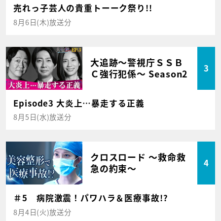
売れっ子芸人の貴重トーーク祭り!!
8月6日(木)放送分
大追跡～警視庁ＳＳＢ
3
Ｃ強行犯係～ Season2
Episode3 大炎上…暴走する正義
8月5日(水)放送分
クロスロード ～救命救
4
急の約束～
＃5 病院激震！パワハラ＆医療事故!?
8月4日(火)放送分