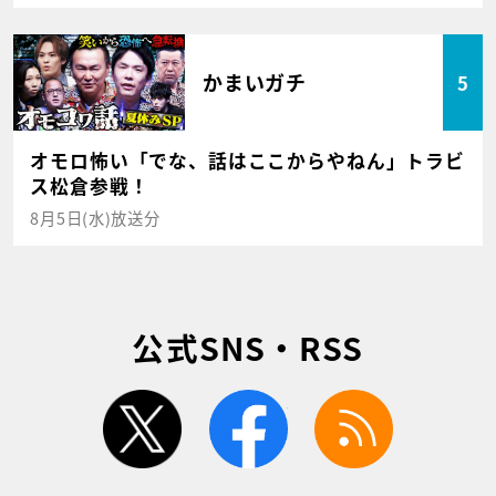
かまいガチ
5
オモロ怖い「でな、話はここからやねん」トラビ
ス松倉参戦！
8月5日(水)放送分
公式SNS・RSS
twitter
facebook
rss