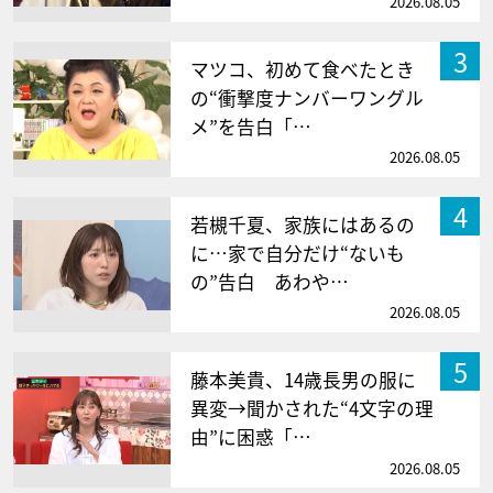
2026.08.05
3
マツコ、初めて食べたとき
の“衝撃度ナンバーワングル
メ”を告白「…
2026.08.05
4
若槻千夏、家族にはあるの
に…家で自分だけ“ないも
の”告白 あわや…
2026.08.05
5
藤本美貴、14歳長男の服に
異変→聞かされた“4文字の理
由”に困惑「…
2026.08.05