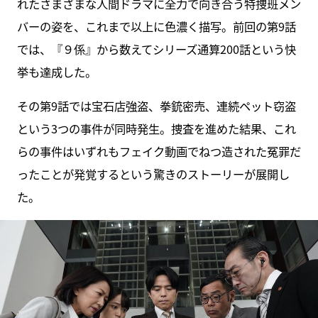
れたさまざまな人間ドラマに全力で向き合う特捜班メン
バーの姿を、これまで以上に色濃く描写。前回の第9話
では、『９係』から数えてシリーズ通算200話という快
挙も達成した。
その第9話では宝石店強盗、拳銃密売、連続ペット窃盗
という3つの事件が同時発生。捜査を進めた結果、これ
らの事件はいずれもフェイク動画でねつ造された冤罪だ
ったことが発覚するという驚きのストーリーが展開し
た。