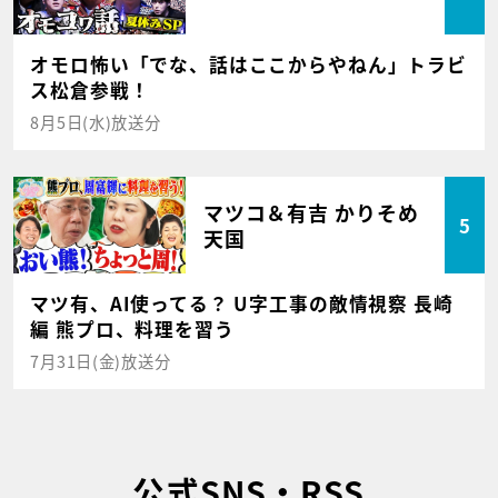
オモロ怖い「でな、話はここからやねん」トラビ
ス松倉参戦！
8月5日(水)放送分
マツコ＆有吉 かりそめ
5
天国
マツ有、AI使ってる？ U字工事の敵情視察 長崎
編 熊プロ、料理を習う
7月31日(金)放送分
公式SNS・RSS