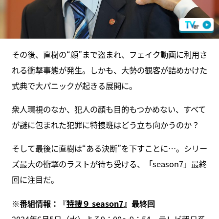
その後、直樹の“顔”まで盗まれ、フェイク動画に利用さ
れる衝撃事態が発生。しかも、大勢の観客が詰めかけた
式典で大パニックが起きる展開に。
衆人環視のなか、犯人の顔も目的もつかめない、すべて
が謎に包まれた犯罪に特捜班はどう立ち向かうのか？
そして最後に直樹は“ある決断”を下すことに…。シリー
ズ最大の衝撃のラストが待ち受ける、「season7」最終
回に注目だ。
※番組情報：『
特捜９ season7
』最終回
2024年6月5日（水）よる9：00～9：54、テレビ朝日系