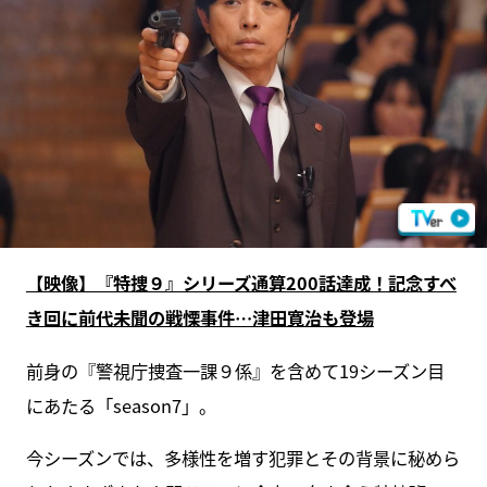
【映像】『特捜９』シリーズ通算200話達成！記念すべ
き回に前代未聞の戦慄事件…津田寛治も登場
前身の『警視庁捜査一課９係』を含めて19シーズン目
にあたる「season7」。
今シーズンでは、多様性を増す犯罪とその背景に秘めら