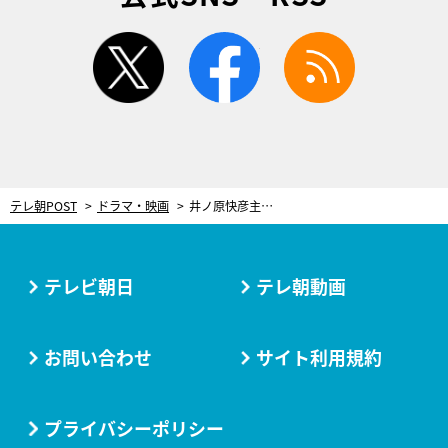
twitter
facebook
rss
テレ朝POST
ドラマ・映画
井ノ原快彦主演『特捜９ season7』ついに最終回！“顔”が盗まれる事態…シリーズ最大の衝撃ラスト
テレビ朝日
テレ朝動画
お問い合わせ
サイト利用規約
プライバシーポリシー