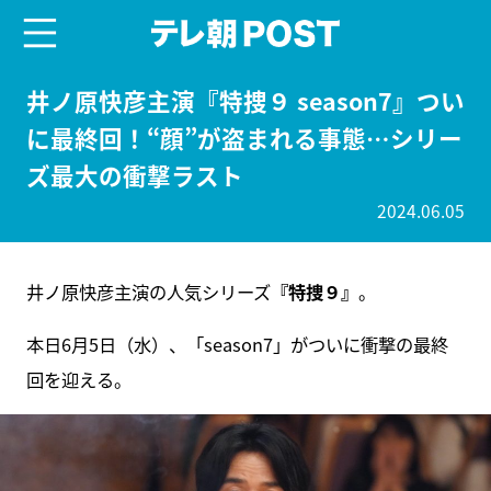
menu
テレ朝POST
井ノ原快彦主演『特捜９ season7』つい
に最終回！“顔”が盗まれる事態…シリー
ズ最大の衝撃ラスト
2024.06.05
井ノ原快彦主演の人気シリーズ
『特捜９』
。
本日6月5日（水）、「season7」がついに衝撃の最終
回を迎える。