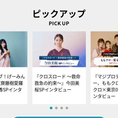
ピックアップ
PICK UP
ブ！げーみん
『クロスロード ～救命
『マジプロ
E齋藤樹愛羅
救急の約束～』今田美
ー、ももク
香SPインタ
桜SPインタビュー
クロ×東京0
ンタビュー