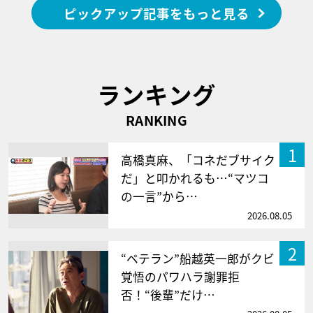
ピックアップ記事をもっと見る
ランキング
RANKING
1
高橋真麻、「コネだブサイク
だ」と叩かれるも…“マツコ
の一言”から…
2026.08.05
2
“ベテラン”船越英一郎がクビ
覚悟のパワハラ謝罪拒
否！“後輩”だけ…