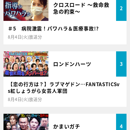
クロスロード ～救命救
2
急の約束～
＃5 病院激震！パワハラ＆医療事故!?
8月4日(火)放送分
ロンドンハーツ
3
【恋の行方は？】ラブマゲドン…FANTASTICSv
s紅しょうがら女芸人軍団
8月4日(火)放送分
かまいガチ
4