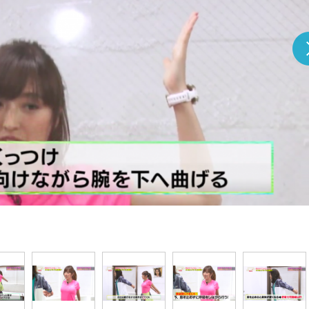
『アイ＝ラブ！げーみん
E齋藤樹愛羅＆佐々木舞
ビュー