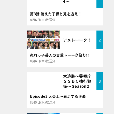
4～
第3話 消えた子供と兎を追え！
8月6日(木)放送分
アメトーーク！
2
売れっ子芸人の貴重トーーク祭り!!
8月6日(木)放送分
大追跡～警視庁
ＳＳＢＣ強行犯
3
係～ Season2
Episode3 大炎上…暴走する正義
8月5日(水)放送分