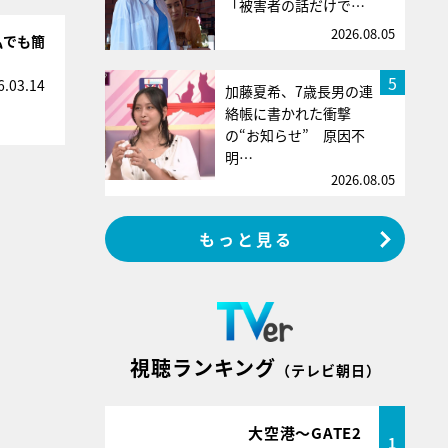
「被害者の話だけで…
2026.08.05
私でも簡
5
6.03.14
加藤夏希、7歳長男の連
絡帳に書かれた衝撃
の“お知らせ” 原因不
明…
2026.08.05
もっと見る
視聴ランキング
（テレビ朝日）
大空港～GATE2
1