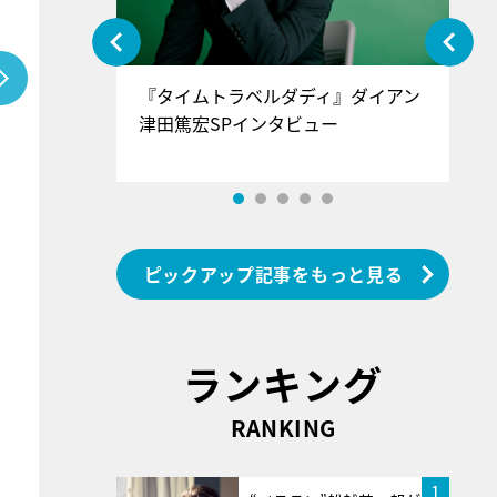
ぐ』＝LOV
『タイムトラベルダディ』ダイアン
『
香SPインタ
津田篤宏SPインタビュー
～
ピックアップ記事をもっと見る
ランキング
RANKING
1