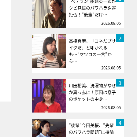
“ベテラン”船越英一郎が
クビ覚悟のパワハラ謝罪
拒否！“後輩”だけ…
2026.08.05
2
高橋真麻、「コネだブサ
イクだ」と叩かれる
も…“マツコの一言”か
ら…
2026.08.05
3
川田裕美、洗濯物がなぜ
か真っ赤に！原因は息子
のポケットの中身…
2026.08.05
4
“後輩”今田美桜、“先輩
のパワハラ問題”に持論