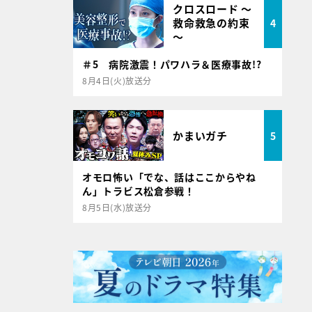
クロスロード ～
救命救急の約束
4
～
＃5 病院激震！パワハラ＆医療事故!?
8月4日(火)放送分
かまいガチ
5
オモロ怖い「でな、話はここからやね
ん」トラビス松倉参戦！
8月5日(水)放送分