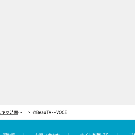
鏡を見ながらやると効果的！朝のスキマ時間にできる“美姿勢エクササイズ”
©BeauTV ～VOCE
レ朝動画
お問い合わせ
サイト利用規約
プ