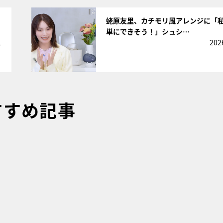
サムネイル
蛯原友里、カチモリ風アレンジに「
単にできそう！」シュシ…
1
202
すすめ記事